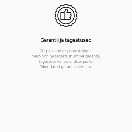
Garantii ja tagastused
30-päevane tagastamisõigus.
Veebipõhine tagastusnumber garantii,
tagastuse või paranduse jaoks.
Pikendatud garantii võimalus.