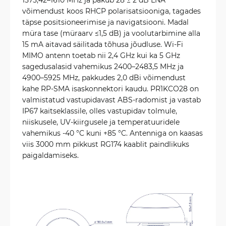
võimendust koos RHCP polarisatsiooniga, tagades
täpse positsioneerimise ja navigatsiooni. Madal
müra tase (müraarv ≤1,5 dB) ja voolutarbimine alla
15 mA aitavad säilitada tõhusa jõudluse. Wi-Fi
MIMO antenn toetab nii 2,4 GHz kui ka 5 GHz
sagedusalasid vahemikus 2400–2483,5 MHz ja
4900–5925 MHz, pakkudes 2,0 dBi võimendust
kahe RP-SMA isaskonnektori kaudu. PR1KCO28 on
valmistatud vastupidavast ABS-radomist ja vastab
IP67 kaitseklassile, olles vastupidav tolmule,
niiskusele, UV-kiirgusele ja temperatuuridele
vahemikus -40 °C kuni +85 °C. Antenniga on kaasas
viis 3000 mm pikkust RG174 kaablit paindlikuks
paigaldamiseks.