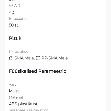
VSWR
< 3 
Impedants
50 Ω
Pistik
RF pistikud
(3) SMA Male, 
(3) RP-SMA Male
Füüsikalised Parameetrid
Värv
Must
Materjal
ABS plastikust
Sissepääsu kaitse kood