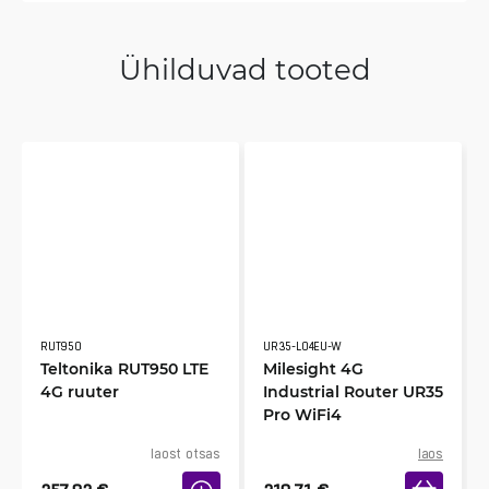
Ühilduvad tooted
RUT950
UR35-L04EU-W
Teltonika RUT950 LTE
Milesight 4G
4G ruuter
Industrial Router UR35
Pro WiFi4
laost otsas
laos