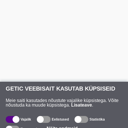
GETIC VEEBISAIT KASUTAB KÜPSISEID
Meie saiti kasutades nõustute vajalike küpsistega. Võite
nõustuda ka muude küpsistega.
Lisateave
.
Vajalik
Eelistused
Statistika