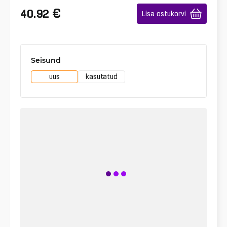
€
40.92
Lisa ostukorvi
Seisund
uus
kasutatud