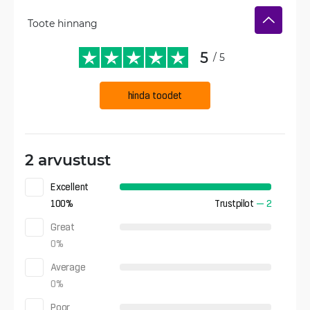
Toote hinnang
5
/ 5
hinda toodet
2 arvustust
Excellent
100
%
Trustpilot
—
2
Great
0
%
Average
0
%
Poor