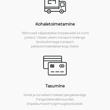
Kohaletoimetamine
Tellimused väljastatakse tööpäevadel 24 tunni
jooksul. Uksest ukseni transport kulleriga.
Soodushinnaga transport
pakiautomaatidesse kogu Eestis.
Tasumine
Kiired ja turvalised maksed pangakaardiga.
Pangaülekanded eurodes.
Eripakkumised hulgimüügitaotlustele.