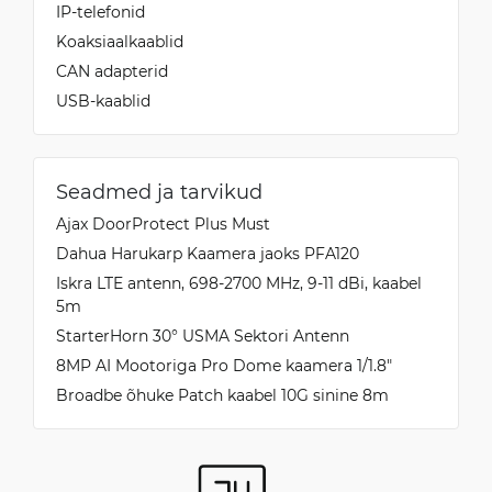
IP-telefonid
Koaksiaalkaablid
CAN adapterid
USB-kaablid
Seadmed ja tarvikud
Ajax DoorProtect Plus Must
Dahua Harukarp Kaamera jaoks PFA120
Iskra LTE antenn, 698-2700 MHz, 9-11 dBi, kaabel
5m
StarterHorn 30° USMA Sektori Antenn
8MP AI Mootoriga Pro Dome kaamera 1/1.8″
Broadbe õhuke Patch kaabel 10G sinine 8m