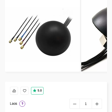
5.0
Laos
?