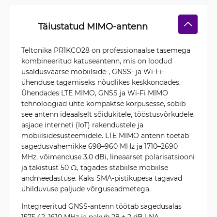
Täiustatud MIMO-antenn
Teltonika PR1KCO28 on professionaalse tasemega
kombineeritud katuseantenn, mis on loodud
usaldusväärse mobiilside-, GNSS- ja Wi-Fi-
ühenduse tagamiseks nõudlikes keskkondades.
Ühendades LTE MIMO, GNSS ja Wi-Fi MIMO
tehnoloogiad ühte kompaktse korpusesse, sobib
see antenn ideaalselt sõidukitele, tööstusvõrkudele,
asjade interneti (IoT) rakendustele ja
mobiilsidesüsteemidele. LTE MIMO antenn toetab
sagedusvahemikke 698–960 MHz ja 1710–2690
MHz, võimenduse 3,0 dBi, lineaarset polarisatsiooni
ja takistust 50 Ω, tagades stabiilse mobiilse
andmeedastuse. Kaks SMA-pistikupesa tagavad
ühilduvuse paljude võrguseadmetega.
Integreeritud GNSS-antenn töötab sagedusalas
1575,42–1610 MHz ja pakub 28 ± 2 dB LNA