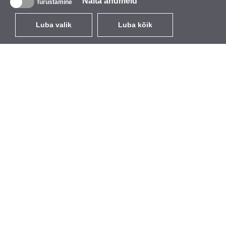
Näita andmeid
Turustamine
Luba valik
Luba kõik
ET
EUR
käibemaksuga 24%
,
Eesti
Kataloog
Teave
Juhtmevabad seadmed
Ettevõttest
välitingimustesse
Kaubamärk
Sisseehitatavad antennid
Sündmused
WiFi 5
StarCoins
Antenni patsid
Kontaktid
Hoidikud ja klambrid
Tingimused
Litsentsid
Privaatsuseeskirjad