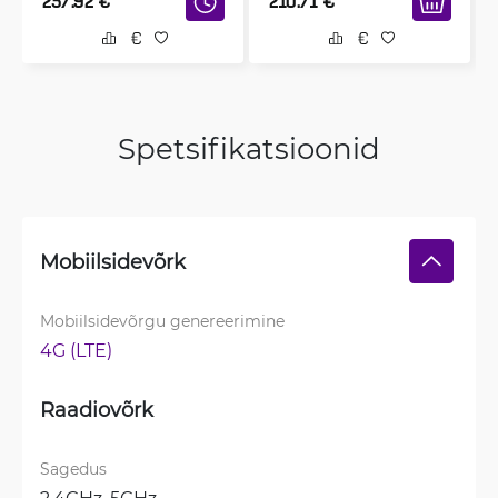
257.92
€
210.71
€
Spetsifikatsioonid
Mobiilsidevõrk
Mobiilsidevõrgu genereerimine
4G (LTE)
Raadiovõrk
Sagedus
2.4GHz, 
5GHz