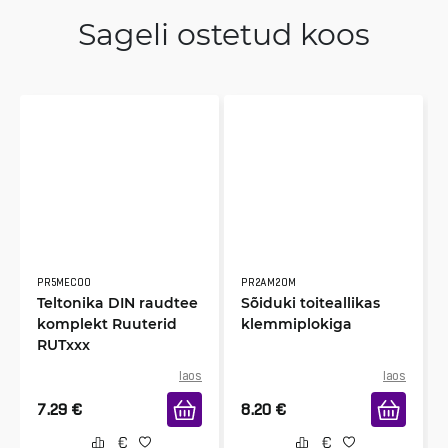
Sageli ostetud koos
PR5MEC00
PR2AM20M
Teltonika DIN raudtee
Sõiduki toiteallikas
komplekt Ruuterid
klemmiplokiga
RUTxxx
laos
laos
7.29
€
8.20
€