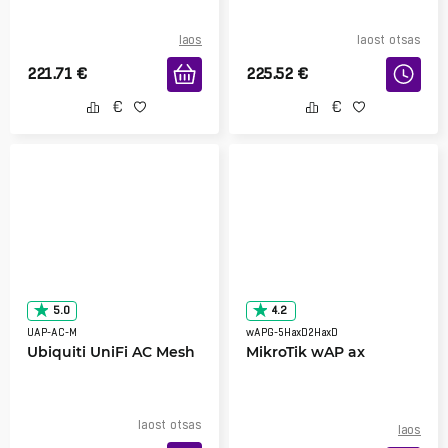
laos
laost otsas
221.71
€
225.52
€
5.0
4.2
UAP-AC-M
wAPG-5HaxD2HaxD
Ubiquiti UniFi AC Mesh
MikroTik wAP ax
laost otsas
laos