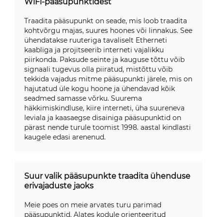
WiFi-pääsupunktidest
Traadita pääsupunkt on seade, mis loob traadita
kohtvõrgu majas, suures hoones või linnakus. See
ühendatakse ruuteriga tavaliselt Etherneti
kaabliga ja projitseerib interneti vajalikku
piirkonda. Paksude seinte ja kauguse tõttu võib
signaali tugevus olla piiratud, mistõttu võib
tekkida vajadus mitme pääsupunkti järele, mis on
hajutatud üle kogu hoone ja ühendavad kõik
seadmed samasse võrku. Suurema
häkkimiskindluse, kiire interneti, üha suureneva
leviala ja kaasaegse disainiga pääsupunktid on
pärast nende turule toomist 1998. aastal kindlasti
kaugele edasi arenenud.
Suur valik pääsupunkte traadita ühenduse
erivajaduste jaoks
Meie poes on meie arvates turu parimad
pääsupunktid. Alates kodule orienteeritud