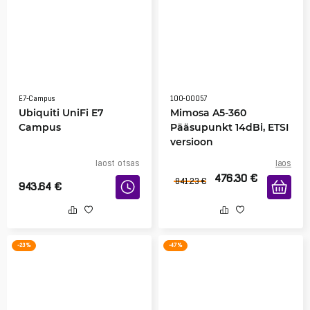
E7-Campus
100-00057
Ubiquiti UniFi E7
Mimosa A5-360
Campus
Pääsupunkt 14dBi, ETSI
versioon
laost otsas
laos
476.30
€
841.23
€
943.64
€
-23 %
-47 %