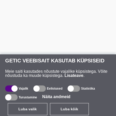
GETIC VEEBISAIT KASUTAB KÜPSISEID
Meie saiti kasutades nõustute vajalike küpsistega. Võite
nõustuda ka muude küpsistega.
Lisateave
.
Vajalik
Eelistused
Statistika
Näita andmeid
Turustamine
Luba valik
Luba kõik