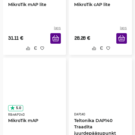
MikroTik mAP lite
MikroTik cAP lite
laos
laos
31.11
€
28.28
€
5.0
DAP140
RBmAP2nD
MikroTik mAP
Teltonika DAP140
Traadita
juurdepääsupunkt