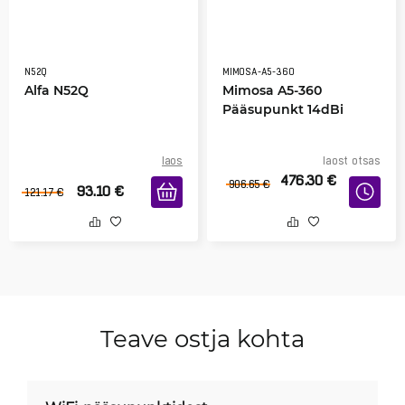
N52Q
MIMOSA-A5-360
Alfa N52Q
Mimosa A5-360
Pääsupunkt 14dBi
laos
laost otsas
476.30
€
906.65
€
93.10
€
121.17
€
Teave ostja kohta