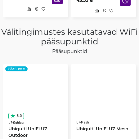
49.50
€
Välitingimustes kasutatavad WiFi
pääsupunktid
Pääsupunktid
Ubiquiti parim
5.0
U7-Mesh
U7-Outdoor
Ubiquiti UniFi U7
Ubiquiti UniFi U7 Mesh
Outdoor