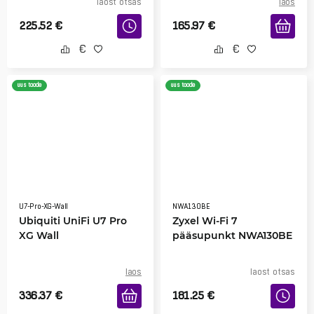
laost otsas
laos
225.52
€
165.97
€
uus toode
uus toode
U7-Pro-XG-Wall
NWA130BE
Ubiquiti UniFi U7 Pro
Zyxel Wi-Fi 7
XG Wall
pääsupunkt NWA130BE
laos
laost otsas
336.37
€
181.25
€