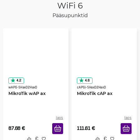
WiFi 6
Pääsupunktid
4.2
4.6
wAPG-5HaxD2HaxD
cAPGi-5HaxD2HaxD
MikroTik wAP ax
MikroTik cAP ax
laos
laos
87.68
€
111.61
€