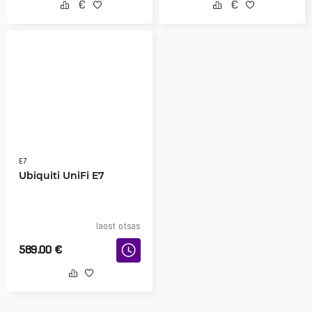
E7
Ubiquiti UniFi E7
laost otsas
589.00
€