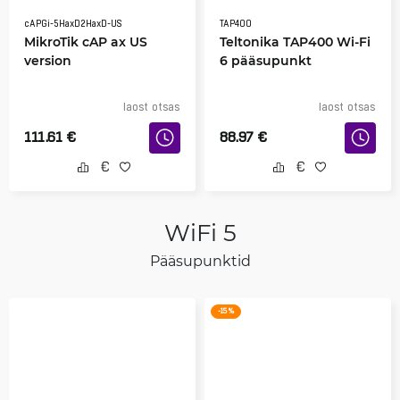
cAPGi-5HaxD2HaxD-US
TAP400
MikroTik cAP ax US
Teltonika TAP400 Wi-Fi
version
6 pääsupunkt
laost otsas
laost otsas
111.61
€
88.97
€
WiFi 5
Pääsupunktid
-15 %