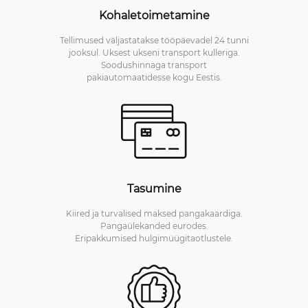
Kohaletoimetamine
Tellimused väljastatakse tööpäevadel 24 tunni
jooksul. Uksest ukseni transport kulleriga.
Soodushinnaga transport
pakiautomaatidesse kogu Eestis.
Tasumine
Kiired ja turvalised maksed pangakaardiga.
Pangaülekanded eurodes.
Eripakkumised hulgimüügitaotlustele.