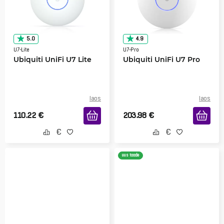
5.0
4.9
U7-Lite
U7-Pro
Ubiquiti UniFi U7 Lite
Ubiquiti UniFi U7 Pro
laos
laos
110.22
€
203.98
€
uus toode