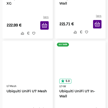
XG
Wall
laos
laos
221.71
€
222.99
€
uus toode
5.0
U7-Mesh
U7-IW
Ubiquiti UniFi U7 Mesh
Ubiquiti UniFi U7 In-
Wall