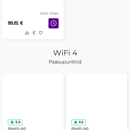
laost otsas
86.81
€
WiFi 4
Pääsupunktid
5.0
4.0
RBmAPL-2nD
RBcAPL-2nD