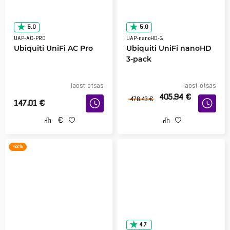
5.0
5.0
UAP-AC-PRO
UAP-nanoHD-3
Ubiquiti UniFi AC Pro
Ubiquiti UniFi nanoHD
3-pack
laost otsas
laost otsas
405.94
€
478.43
€
147.01
€
-22 %
4.7