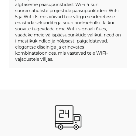
algtaseme pääsupunktidest WiFi 4 kuni
suuremahuliste projektide pääsupunktideni WiFi
5 ja WiFi 6, mis võivad teie võrgu seadmetesse
edastada sekunditega suuri andmehulki. Ja kui
soovite tugevdada oma WiFi-signaali õues,
vaadake meie välispääsupunktide valikut, need on
ilmastikukindlad ja hõlpsasti paigaldatavad,
elegantse disainiga ja erinevates
kombinatsioonides, mis vastavad teie WiFi-
vajadustele väljas.