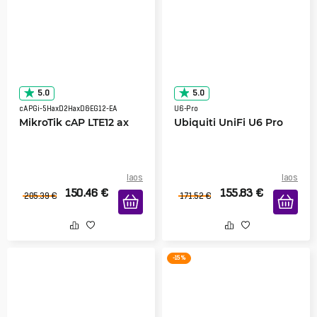
5.0
5.0
cAPGi-5HaxD2HaxD&EG12-EA
U6-Pro
MikroTik cAP LTE12 ax
Ubiquiti UniFi U6 Pro
laos
laos
150.46
€
155.83
€
205.39
€
171.52
€
-15 %