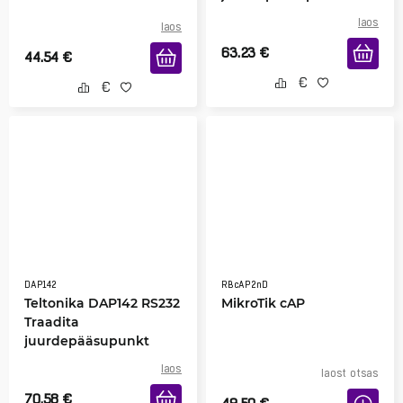
laos
laos
63.23
€
44.54
€
DAP142
RBcAP2nD
Teltonika DAP142 RS232
MikroTik cAP
Traadita
juurdepääsupunkt
laos
laost otsas
70.58
€