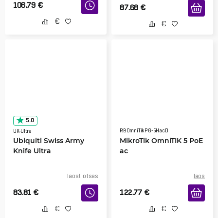
106.79
€
87.68
€
5.0
RBOmniTikPG-5HacD
UK-Ultra
Ubiquiti Swiss Army
MikroTik OmniTIK 5 PoE
Knife Ultra
ac
laost otsas
laos
83.81
€
122.77
€