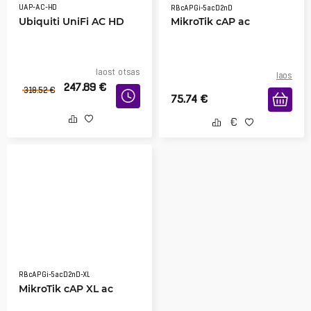
UAP-AC-HD
RBcAPGi-5acD2nD
Ubiquiti UniFi AC HD
MikroTik cAP ac
laost otsas
laos
247.89
€
318.52
€
75.74
€
RBcAPGi-5acD2nD-XL
MikroTik cAP XL ac