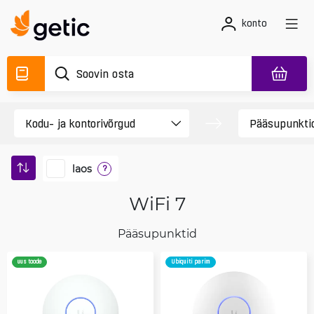
konto
laos
?
WiFi 7
Pääsupunktid
uus toode
Ubiquiti parim