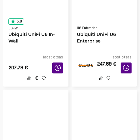
5.0
U6-Enterprise
U6-IW
Ubiquiti UniFi U6 In-
Ubiquiti UniFi U6
Wall
Enterprise
laost otsas
laost otsas
247.89
€
291.40
€
207.79
€