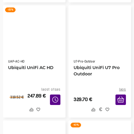
-22 %
UAP-AC-HD
U7-Pro-Outdoor
Ubiquiti UniFi AC HD
Ubiquiti UniFi U7 Pro
Outdoor
laost otsas
laos
247.89
€
318.52
€
329.70
€
-43 %