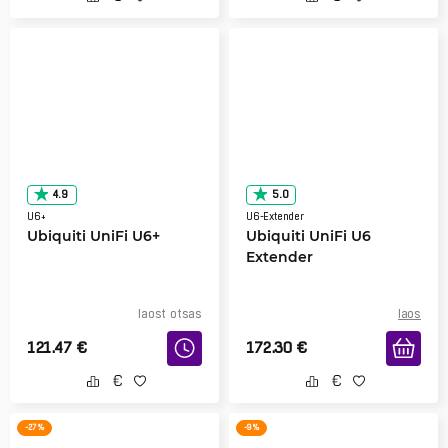
4.9
5.0
U6+
U6-Extender
Ubiquiti UniFi U6+
Ubiquiti UniFi U6
Extender
laost otsas
laos
121.47
€
172.30
€
-27 %
-9 %