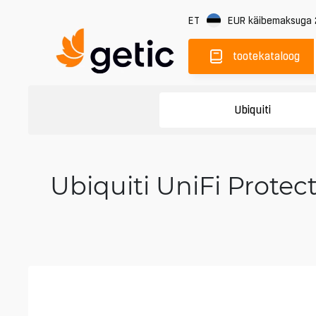
ET
EUR
käibemaksuga
tootekataloog
Ubiquiti
Ubiquiti UniFi Protec