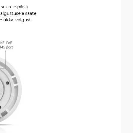
suurele piksli
algustusele saate
le üldse valgust.