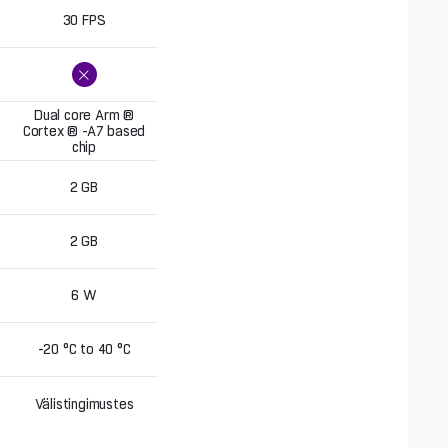
30 FPS
24 FPS
1 x 1 Gbps
Dual core Arm ®
Cortex ® -A7 based
Ambarella S5L66
chip
2 GB
1 GB
2 GB
256 MB
6 W
42.9 W
-20 °C to 40 °C
-40 °C to 50 °C
Välistingimustes
Välistingimustes