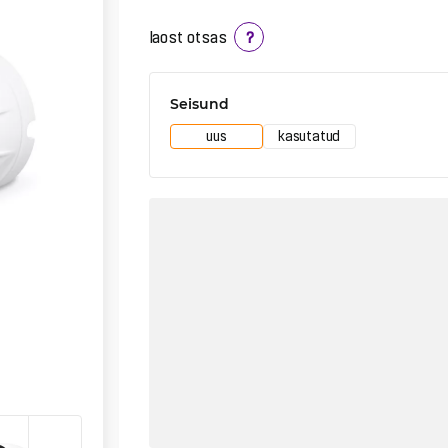
laost otsas
?
Seisund
uus
kasutatud