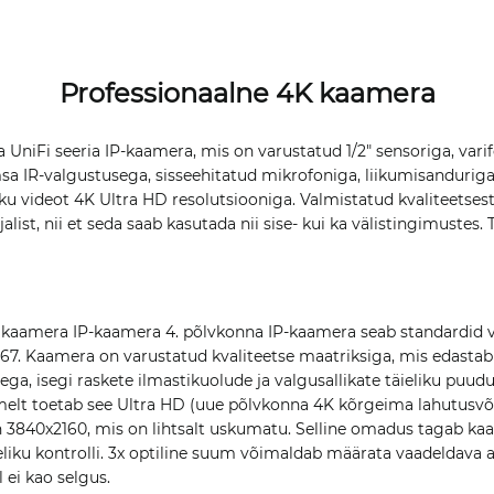
Professionaalne 4K kaamera
niFi seeria IP-kaamera, mis on varustatud 1/2" sensoriga, varif
sa IR-valgustusega, sisseehitatud mikrofoniga, liikumisandurig
ku videot 4K Ultra HD resolutsiooniga. Valmistatud kvaliteetsest,
list, nii et seda saab kasutada nii sise- kui ka välistingimustes.
kaamera IP-kaamera 4. põlvkonna IP-kaamera seab standardid v
-67. Kaamera on varustatud kvaliteetse maatriksiga, mis edasta
ga, isegi raskete ilmastikuolude ja valgusallikate täieliku puud
melt toetab see Ultra HD (uue põlvkonna 4K kõrgeima lahutusv
 3840x2160, mis on lihtsalt uskumatu. Selline omadus tagab kaad
ieliku kontrolli. 3x optiline suum võimaldab määrata vaadeldava a
l ei kao selgus.