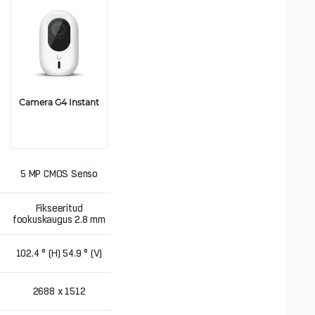
Camera G4 Instant
Camera G4 PTZ
Sony 4K (8 MP) 1/1.8"
5 MP CMOS Senso
CMOS Sensor
Fikseeritud
22x optiline suum
fookuskaugus 2.8 mm
102.4 ° (H) 54.9 ° (V)
64 ° (H) 37 ° (V)
2688 x 1512
3840 х 2160