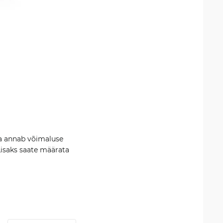
ra annab võimaluse
Lisaks saate määrata