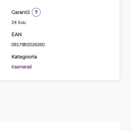
Garantii
?
24 kuu
EAN
0817882026260
Kategooria
Kaamerad