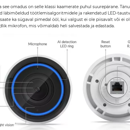
ja see omadus on selle klassi kaamerate puhul suurepärane. Tänu 
tud läbimõeldud töötlemisalgoritmidele ja rakendatud LED-taustv
saate ka sügaval pimedal ööl, kui valgust ei ole piisavalt või ei o
ik mikrofon, mis võimaldab heli salvestada ja edastada.