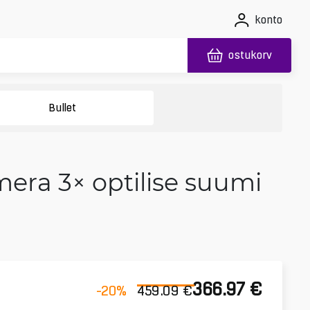
konto
ostukorv
Bullet
mera 3× optilise suumi
366.97
€
-20
%
459.09
€