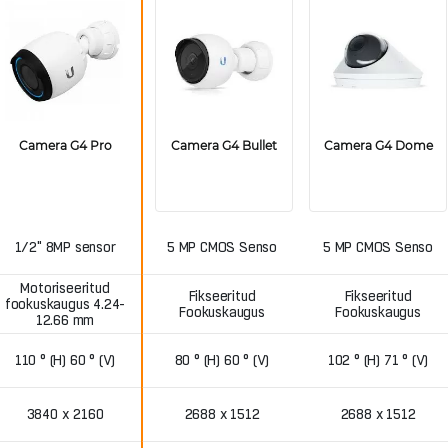
Camera G4 Bullet
Camera G4 Pro
Camera G4 Dome
1/2" 8MP sensor
5 MP CMOS Senso
5 MP CMOS Senso
Motoriseeritud
Fikseeritud
Fikseeritud
fookuskaugus 4.24-
Fookuskaugus
Fookuskaugus
12.66 mm
110 ° (H) 60 ° (V)
80 ° (H) 60 ° (V)
102 ° (H) 71 ° (V)
3840 х 2160
2688 x 1512
2688 x 1512