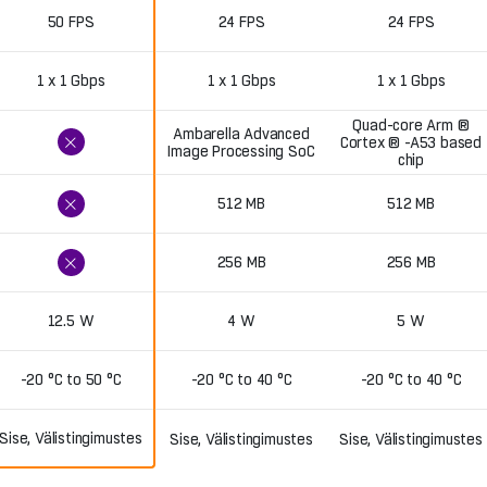
50 FPS
24 FPS
24 FPS
1 x 1 Gbps
1 x 1 Gbps
1 x 1 Gbps
Quad-core Arm ®
Ambarella Advanced
Cortex ® -A53 based
Image Processing SoC
chip
512 MB
512 MB
256 MB
256 MB
12.5 W
4 W
5 W
-20 °C to 50 °C
-20 °C to 40 °C
-20 °C to 40 °C
Sise, Välistingimustes
Sise, Välistingimustes
Sise, Välistingimustes