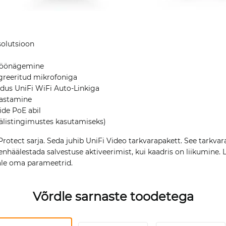
solutsioon
R-öönägemine
egreeritud mikrofoniga
us UniFi WiFi Auto-Linkiga
astamine
de PoE abil
välistingimustes kasutamiseks)
rotect sarja. Seda juhib UniFi Video tarkvarapakett. See tarkva
enhäälestada salvestuse aktiveerimist, kui kaadris on liikumine. 
ale oma parameetrid.
Võrdle sarnaste toodetega