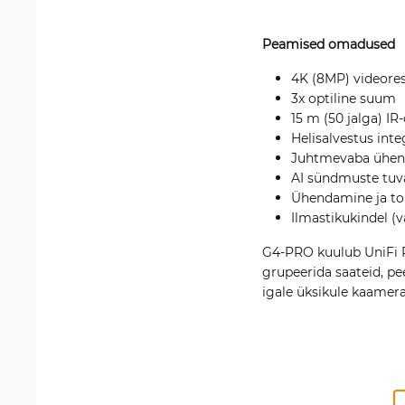
Peamised omadused
4K (8MP) videore
3x optiline suum
15 m (50 jalga) I
Helisalvestus int
Juhtmevaba ühend
AI sündmuste tuv
Ühendamine ja toi
Ilmastikukindel (
G4-PRO kuulub UniFi P
grupeerida saateid, pe
igale üksikule kaamer