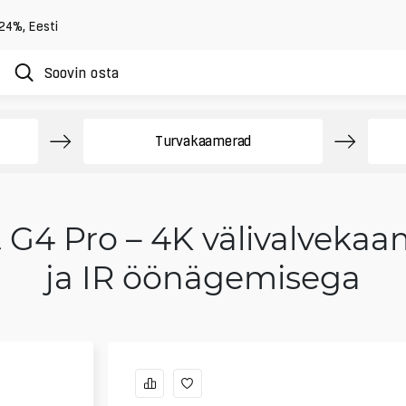
 24%
,
Eesti
Turvakaamerad
t G4 Pro – 4K välivalvekaa
ja IR öönägemisega