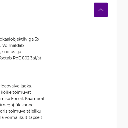
okaalobjektiiviga 3x
a. Võimaldab
 soojus- ja
 Toetab PoE 802.3af/at
ideovalve jaoks.
b kõike toimuvat
umise korral. Kaameral
õimega) ülekannet.
ris toimuva täieliku
la võimalikult täpselt