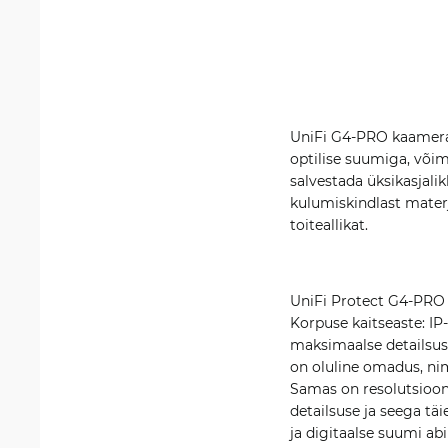
UniFi G4-PRO kaamera U
optilise suumiga, võim
salvestada üksikasjalik
kulumiskindlast materja
toiteallikat.
UniFi Protect G4-PRO 
Korpuse kaitseaste: IP
maksimaalse detailsuse
on oluline omadus, ni
Samas on resolutsioon
detailsuse ja seega tä
ja digitaalse suumi abi