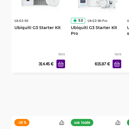
5.0
UA-G3-SK
UA-G3-SK-Pro
U
Ubiquiti G3 Starter Kit
Ubiquiti G3 Starter Kit
Pro
laos
laos
314.45
€
615.97
€
-16 %
uus toode