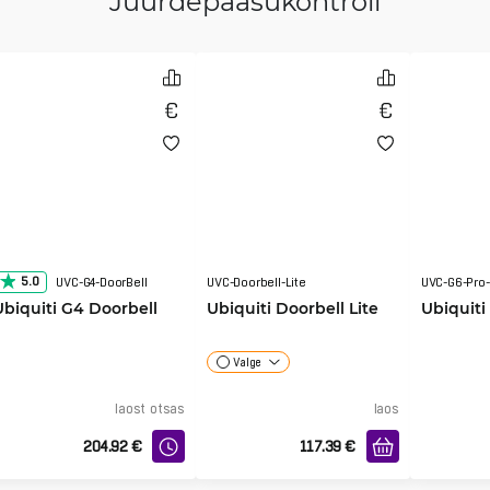
Juurdepääsukontroll
5.0
UVC-G4-DoorBell
UVC-Doorbell-Lite
UVC-G6-Pro-
Ubiquiti G4 Doorbell
Ubiquiti Doorbell Lite
Ubiquiti
Valge
laost otsas
laos
204.92
€
117.39
€