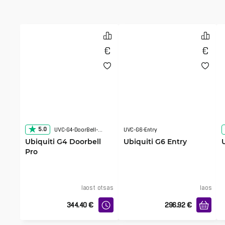
5.0
UVC-G4-DoorBell-Pro
UVC-G6-Entry
Ubiquiti G4 Doorbell
Ubiquiti G6 Entry
Pro
laost otsas
laos
344.40
€
296.92
€