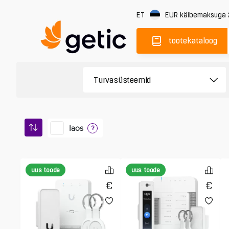
ET
EUR
käibemaksuga
tootekataloog
laos
?
uus toode
uus toode