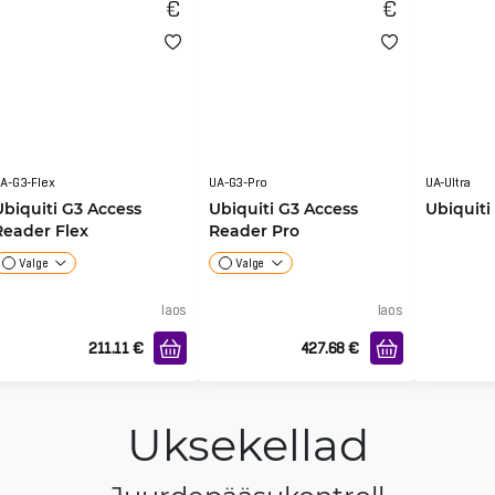
A-G3-Flex
UA-G3-Pro
UA-Ultra
Ubiquiti G3 Access
Ubiquiti G3 Access
Ubiquiti
Reader Flex
Reader Pro
Valge
Valge
laos
laos
211.11
€
427.68
€
Uksekellad