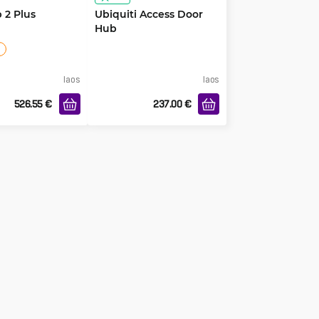
 2 Plus
Ubiquiti Access Door
Hub
laos
laos
526.55
€
237.00
€