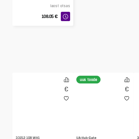
laost otsas
108.05
€
uus toode
33152.108.WH1
UA-Hub-Gate
3