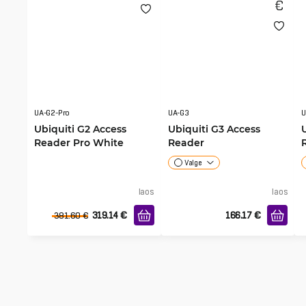
UA-G2-Pro
UA-G3
U
Ubiquiti G2 Access
Ubiquiti G3 Access
Reader Pro White
Reader
Valge
laos
laos
319.14
€
166.17
€
381.60
€