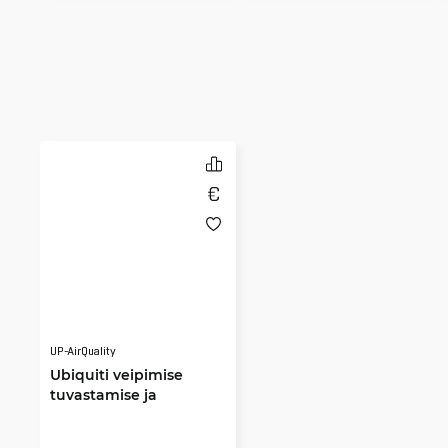
UP-AirQuality
Ubiquiti veipimise
tuvastamise ja
õhukvaliteedi andur