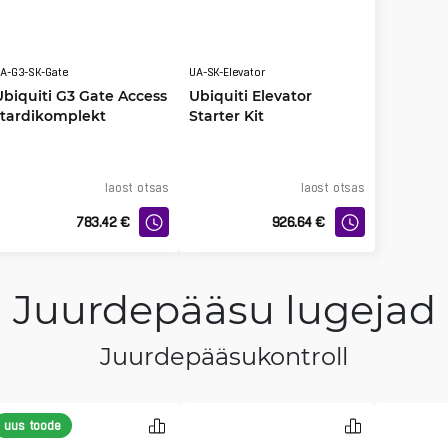
A-G3-SK-Gate
UA-SK-Elevator
Ubiquiti G3 Gate Access
Ubiquiti Elevator
stardikomplekt
Starter Kit
laost otsas
laost otsas
783.42
€
926.64
€
Juurdepääsu lugejad
Juurdepääsukontroll
uus toode