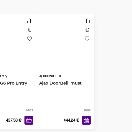
Entry
AJ-DOORBELL-B
 G6 Pro Entry
Ajax DoorBell, must
laos
laos
437.56
€
444.24
€