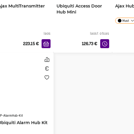
Ajax MultiTransmitter
Ubiquiti Access Door
Ajax Hub
Hub Mini
Must
laos
laost otsas
223.15
€
126.73
€
P-AlarmHub-Kit
Ubiquiti Alarm Hub Kit