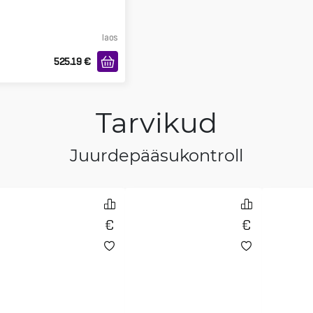
laos
525.19
€
Tarvikud
Juurdepääsukontroll