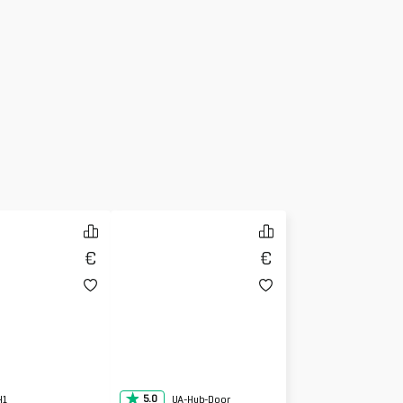
5.0
H1
UA-Hub-Door