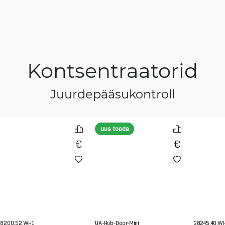
Kontsentraatorid
Juurdepääsukontroll
uus toode
8200.52.WH1
UA-Hub-Door-Mini
38245.40.W