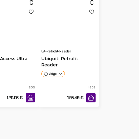
UA-Retrofit-Reader
 Access Ultra
Ubiquiti Retrofit
Reader
Valge
laos
laos
120.06
€
195.49
€