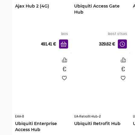
Ajax Hub 2 (4G)
Ubiquiti Access Gate
Hub
laos
laost otsas
491.41
€
329.62
€
EAH-8
UA-Retrofit-Hub-2
U
Ubiquiti Enterprise
Ubiquiti Retrofit Hub
Access Hub