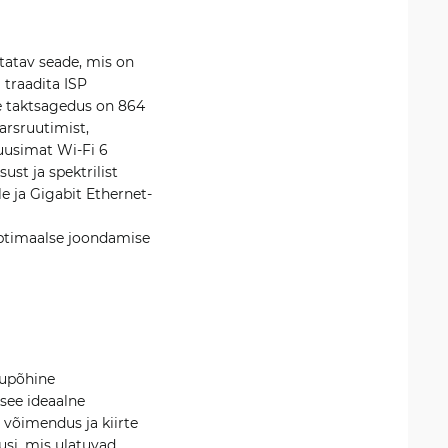
tatav seade, mis on
traadita ISP
le taktsagedus on 864
arsruutimist,
uusimat Wi-Fi 6
ust ja spektrilist
e ja Gigabit Ethernet-
optimaalse joondamise
gupõhine
see ideaalne
 võimendus ja kiirte
si, mis ulatuvad