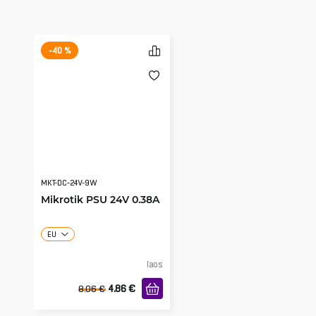
-40 %
MKT-DC-24V-9W
Mikrotik PSU 24V 0.38A
EU
laos
4.86
€
8.06
€