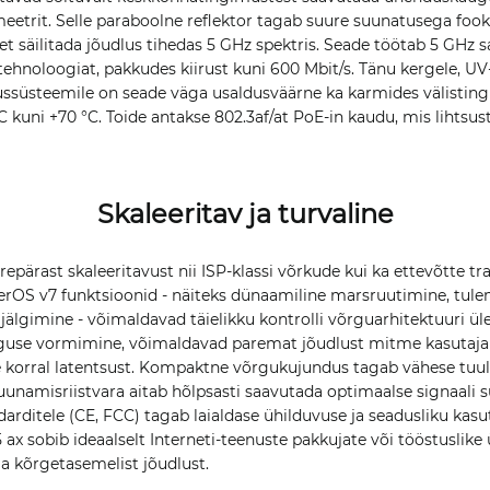
meetrit. Selle paraboolne reflektor tagab suure suunatusega foo
, et säilitada jõudlus tihedas 5 GHz spektris. Seade töötab 5 GHz
noloogiat, pakkudes kiirust kuni 600 Mbit/s. Tänu kergele, UV-
ussüsteemile on seade väga usaldusväärne ka karmides välistin
 kuni +70 °C. Toide antakse 802.3af/at PoE-in kaudu, mis lihtsus
Skaleeritav ja turvaline
epärast skaleeritavust nii ISP-klassi võrkude kui ka ettevõtte tr
erOS v7 funktsioonid - näiteks dünaamiline marsruutimine, tule
jälgimine - võimaldavad täielikku kontrolli võrguarhitektuuri üle
guse vormimine, võimaldavad paremat jõudlust mitme kasutaja
orral latentsust. Kompaktne võrgukujundus tagab vähese tuule
uunamisriistvara aitab hõlpsasti saavutada optimaalse signaali 
darditele (CE, FCC) tagab laialdase ühilduvuse ja seadusliku kas
 ax sobib ideaalselt Interneti-teenuste pakkujate või tööstuslik
a kõrgetasemelist jõudlust.