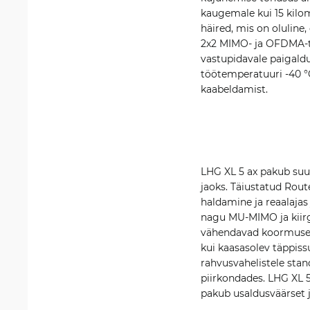
kaugemale kui 15 kilo
häired, mis on oluline
2x2 MIMO- ja OFDMA-teh
vastupidavale paigald
töötemperatuuri -40 °C
kaabeldamist.
LHG XL 5 ax pakub suur
jaoks. Täiustatud Rout
haldamine ja reaalajas 
nagu MU-MIMO ja kiir
vähendavad koormuse k
kui kaasasolev täppiss
rahvusvahelistele stan
piirkondades. LHG XL 5
pakub usaldusväärset j