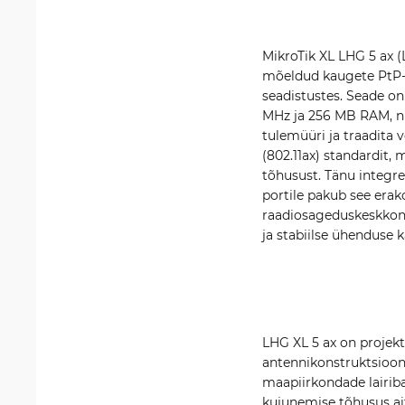
MikroTik XL LHG 5 ax 
mõeldud kaugete PtP-
seadistustes. Seade o
MHz ja 256 MB RAM, nin
tulemüüri ja traadita
(802.11ax) standardit, 
tõhusust. Tänu integre
portile pakub see erak
raadiosageduskeskkonn
ja stabiilse ühenduse 
LHG XL 5 ax on projekt
antennikonstruktsioon
maapiirkondade lairib
kujunemise tõhusus ai