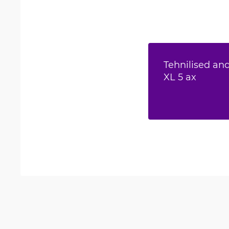
Tehnilised an
XL 5 ax