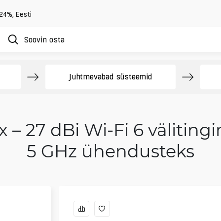
 24%
,
Eesti
Juhtmevabad süsteemid
x – 27 dBi Wi‑Fi 6 väliti
5 GHz ühendusteks