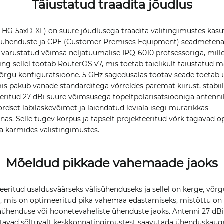
Täiustatud traadita jõudlus
(LHG-5axD-XL) on suure jõudlusega traadita välitingimustes kasu
ühenduste ja CPE (Customer Premises Equipment) seadmetena 
n varustatud võimsa neljatuumalise IPQ-6010 protsessoriga, mil
g sellel töötab RouterOS v7, mis toetab täielikult täiustatud m
 võrgu konfiguratsioone. 5 GHz sagedusalas töötav seade toetab 
mis pakub vanade standarditega võrreldes paremat kiirust, stabiils
eritud 27 dBi suure võimsusega topeltpolarisatsiooniga antennil
ordset läbilaskevõimet ja laiendatud leviala isegi mürarikkas
as. Selle tugev korpus ja täpselt projekteeritud võrk tagavad 
ka karmides välistingimustes.
Mõeldud pikkade vahemaade jaoks
eeritud usaldusväärseks välisühenduseks ja sellel on kerge, võr
, mis on optimeeritud pika vahemaa edastamiseks, mistõttu on 
aühenduse või hoonetevaheliste ühenduste jaoks. Antenni 27 dBi
tavad sõltuvalt keskkonnatingimustest saavutada ühenduskaugu