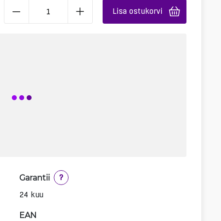
Lisa ostukorvi
Garantii
?
24 kuu
EAN