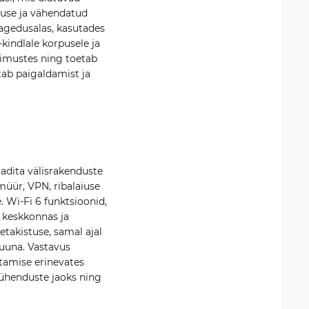
kuse ja vähendatud
 sagedusalas, kasutades
kindlale korpusele ja
gimustes ning toetab
tab paigaldamist ja
aadita välisrakenduste
müür, VPN, ribalaiuse
. Wi-Fi 6 funktsioonid,
 keskkonnas ja
takistuse, samal ajal
suuna. Vastavus
utamise erinevates
e ühenduste jaoks ning