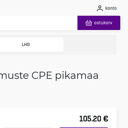
konto
ostukorv
LHG
ngimuste CPE pikamaa
105.20
€