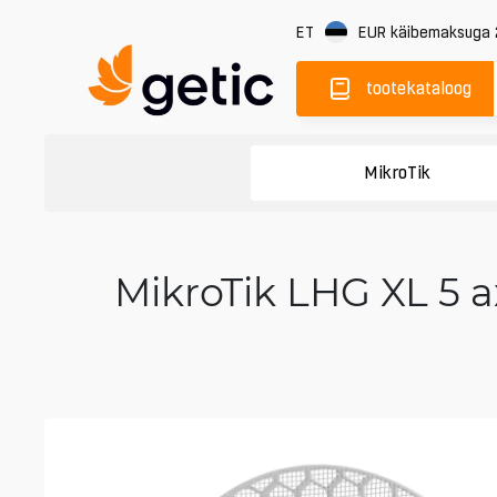
ET
EUR
käibemaksuga
tootekataloog
MikroTik
MikroTik LHG XL 5 a