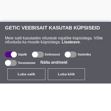
GETIC VEEBISAIT KASUTAB KÜPSISEID
Meie saiti kasutades nõustute vajalike küpsistega. Võite
nõustuda ka muude küpsistega.
Lisateave
.
Vajalik
Eelistused
Statistika
Näita andmeid
Turustamine
Luba valik
Luba kõik
ET
EUR
käibemaksuga 24%
,
Eesti