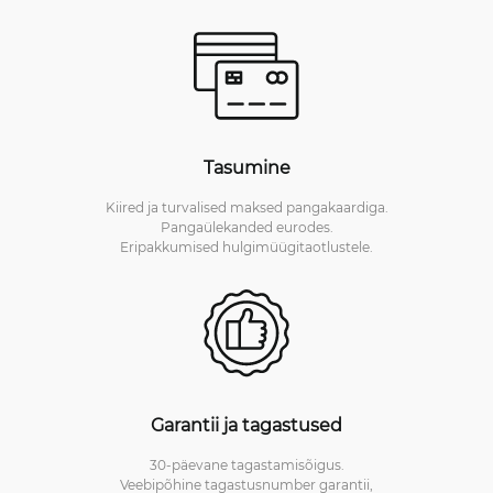
Tasumine
Kiired ja turvalised maksed pangakaardiga.
Pangaülekanded eurodes.
Eripakkumised hulgimüügitaotlustele.
Garantii ja tagastused
30-päevane tagastamisõigus.
Veebipõhine tagastusnumber garantii,