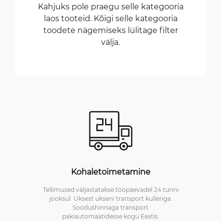
Kahjuks pole praegu selle kategooria
laos tooteid. Kõigi selle kategooria
toodete nägemiseks lülitage filter
välja.
Kohaletoimetamine
Tellimused väljastatakse tööpäevadel 24 tunni
jooksul. Uksest ukseni transport kulleriga.
Soodushinnaga transport
pakiautomaatidesse kogu Eestis.