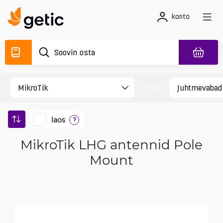
konto
laos
?
MikroTik LHG antennid Pole
Mount