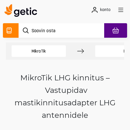
konto
MikroTik
Kla
MikroTik LHG kinnitus –
Vastupidav
mastikinnitusadapter LHG
antennidele