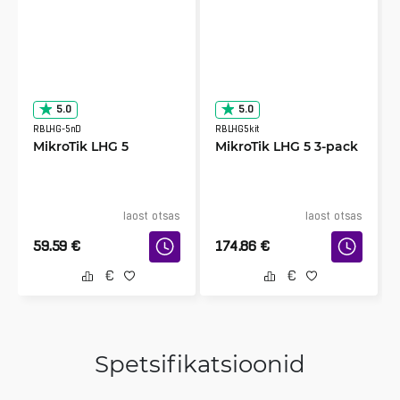
5.0
5.0
RBLHG-5nD
RBLHG5kit
MikroTik LHG 5
MikroTik LHG 5 3-pack
laost otsas
laost otsas
59.59
€
174.86
€
Spetsifikatsioonid