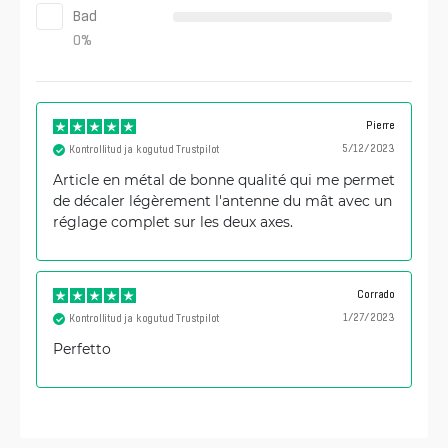
Bad
0
%
Pierre
5/12/2023
Kontrollitud ja kogutud Trustpilot
Article en métal de bonne qualité qui me permet
de décaler légèrement l'antenne du mât avec un
réglage complet sur les deux axes.
Corrado
1/27/2023
Kontrollitud ja kogutud Trustpilot
Perfetto