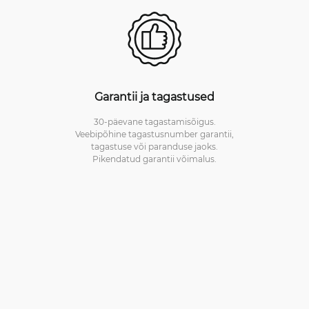
Garantii ja tagastused
30-päevane tagastamisõigus.
Veebipõhine tagastusnumber garantii,
tagastuse või paranduse jaoks.
Pikendatud garantii võimalus.