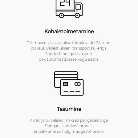
Kohaletoimetamine
Tellimused väljastatakse tööpäevadel 24 tunni
jooksul. Uksest ukseni transport kulleriga.
Soodushinnaga transport
pakiautomaatidesse kogu Eestis.
Tasumine
Kiired ja turvalised maksed pangakaardiga.
Pangaülekanded eurodes.
Eripakkumised hulgimüügitaotlustele.