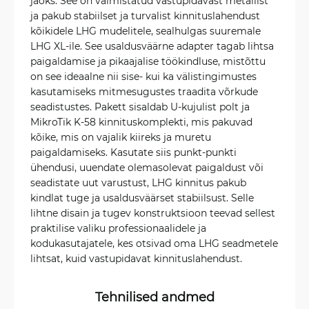
jaoks. See on valmistatud vastupidavast metallist
ja pakub stabiilset ja turvalist kinnituslahendust
kõikidele LHG mudelitele, sealhulgas suuremale
LHG XL-ile. See usaldusväärne adapter tagab lihtsa
paigaldamise ja pikaajalise töökindluse, mistõttu
on see ideaalne nii sise- kui ka välistingimustes
kasutamiseks mitmesugustes traadita võrkude
seadistustes. Pakett sisaldab U-kujulist polt ja
MikroTik K-58 kinnituskomplekti, mis pakuvad
kõike, mis on vajalik kiireks ja muretu
paigaldamiseks. Kasutate siis punkt-punkti
ühendusi, uuendate olemasolevat paigaldust või
seadistate uut varustust, LHG kinnitus pakub
kindlat tuge ja usaldusväärset stabiilsust. Selle
lihtne disain ja tugev konstruktsioon teevad sellest
praktilise valiku professionaalidele ja
kodukasutajatele, kes otsivad oma LHG seadmetele
lihtsat, kuid vastupidavat kinnituslahendust.
Tehnilised andmed