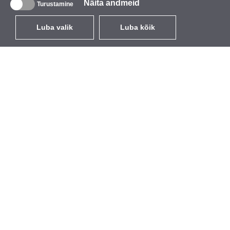
Näita andmeid
Turustamine
Luba valik
Luba kõik
ET
EUR
käibemaksuga 24%
,
Eesti
Kataloog
Teave
Juhtmevabad seadmed
Ettevõttest
välitingimustesse
Kaubamärk
Sisseehitatavad antennid
Sündmused
WiFi 5
StarCoins
Antenni patsid
Kontaktid
Hoidikud ja klambrid
Tingimused
Litsentsid
Privaatsuseeskirjad