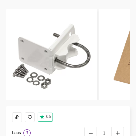
5.0
Laos
?