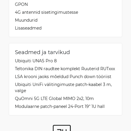
GPON
4G antennid sisetingimustesse
Muundurid
Lisaseadmed
Seadmed ja tarvikud
Ubiquiti UNAS Pro 8
Teltonika DIN raudtee komplekt Ruuterid RUTxxx
LSA krooni jaoks mõeldud Punch down tööriist
Ubiquiti UniFi välitingimuste patch-kaabel 3 m,
valge
QuOmni 5G LTE Global MIMO 2x2, 10m
Modulaarne patch-paneel 24-Port 19" 1U hall