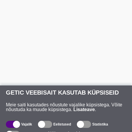
GETIC VEEBISAIT KASUTAB KÜPSISEID
Meie saiti kasutades nõustute vajalike küpsistega. Võite
nõustuda ka muude küpsistega.
Lisateave
.
Vajalik
Eelistused
Statistika