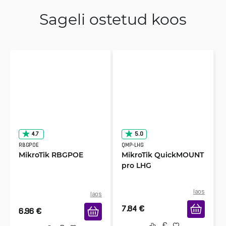
Sageli ostetud koos
4.7
5.0
RBGPOE
QMP-LHG
MikroTik RBGPOE
MikroTik QuickMOUNT
pro LHG
laos
laos
7.84
€
6.96
€