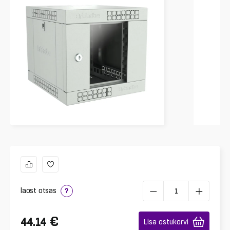
laost otsas
?
€
44.14
Lisa ostukorvi