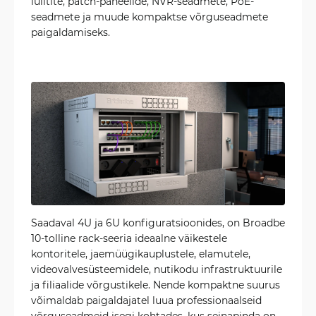
lülitite, patch-paneelide, NVR-seadmete, PoE-
seadmete ja muude kompaktse võrguseadmete
paigaldamiseks.
Saadaval 4U ja 6U konfiguratsioonides, on Broadbe
10-tolline rack-seeria ideaalne väikestele
kontoritele, jaemüügikauplustele, elamutele,
videovalvesüsteemidele, nutikodu infrastruktuurile
ja filiaalide võrgustikele. Nende kompaktne suurus
võimaldab paigaldajatel luua professionaalseid
võrguseadmeid isegi kohtades, kus seinapinda on