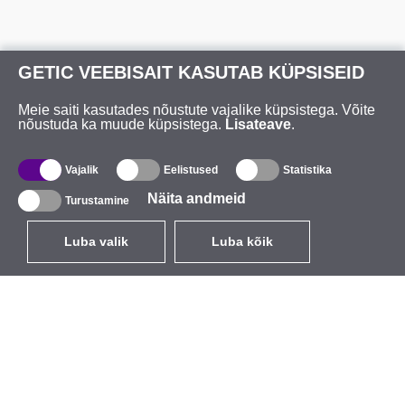
GETIC VEEBISAIT KASUTAB KÜPSISEID
Meie saiti kasutades nõustute vajalike küpsistega. Võite
nõustuda ka muude küpsistega.
Lisateave
.
Vajalik
Eelistused
Statistika
Näita andmeid
Turustamine
Luba valik
Luba kõik
ET
EUR
käibemaksuga 24%
,
Eesti