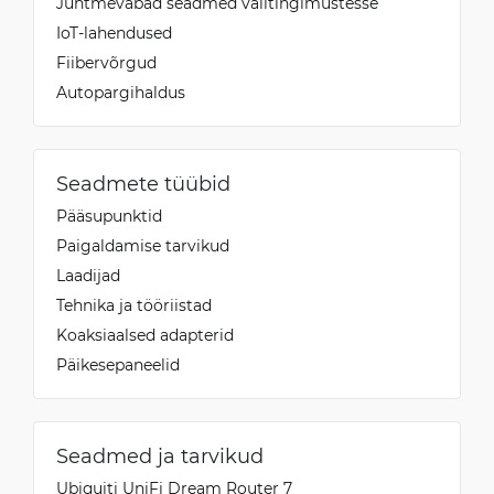
Juhtmevabad seadmed välitingimustesse
IoT-lahendused
Fiibervõrgud
Autopargihaldus
Seadmete tüübid
Pääsupunktid
Paigaldamise tarvikud
Laadijad
Tehnika ja tööriistad
Koaksiaalsed adapterid
Päikesepaneelid
Seadmed ja tarvikud
Ubiquiti UniFi Dream Router 7