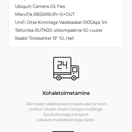
Ubiquiti Camera G5 Flex
MikroTik RB5009UPr+S+OUT
UniFi Otse Kinnitage Vaskkaabel 100Gbps 1m
Teltonika RUTM20 ülikompaktne 5G ruuter
Kaabli Toitesahtel 19" 1U, Hall
Kohaletoimetamine
Tellimused väljastatakse tööpäevadel 24 tunni
jooksul. Uksest ukseni transport kulleriga.
Soodushinnaga transport
pakiautomaatidesse kogu Eestis.