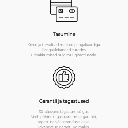
Tasumine
Kiired ja turvalised maksed pangakaardiga.
Pangaülekanded eurodes.
Eripakkumised hulgimüügitaotlustele.
Garantii ja tagastused
30-päevane tagastamisõigus.
Veebipõhine tagastusnumber garantii,
tagastuse või paranduse jaoks.
Pikendatud garantii võimalus.