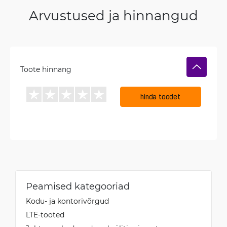
Arvustused ja hinnangud
Toote hinnang
hinda toodet
Peamised kategooriad
Kodu- ja kontorivõrgud
LTE-tooted