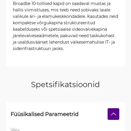
Broadbe 10-tollised kapid on saadaval mustas ja
hallis viimistluses, mis teeb need sobivaks laiale
valikule äri- ja elamukeskkondadele. Kasutades neid
kompaktse võrgukapina struktureeritud
kaabelduseks või spetsiaalse videovalvekapina
järelevalveseadmetele, pakuvad need taskukohast
ja usaldusväärset lahendust väikesemahulise IT- ja
sideinfrastruktuuri jaoks.
Spetsifikatsioonid
Füüsikalised Parameetrid
Värv