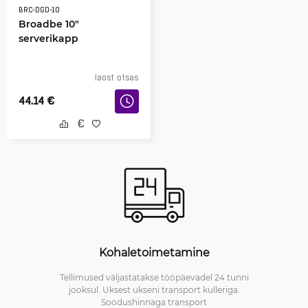
BRC-DGD-10
Broadbe 10"
serverikapp
laost otsas
44.14
€
Kohaletoimetamine
Tellimused väljastatakse tööpäevadel 24 tunni
jooksul. Uksest ukseni transport kulleriga.
Soodushinnaga transport