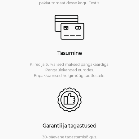
pakiautomaatidesse kogu Eestis.
Tasumine
Kiired ja turvalised maksed pangakaardiga.
Pangaülekanded eurodes.
Eripakkumised hulgimüügitaotlustele.
Garantii ja tagastused
30-päevane tagastamisõigus.