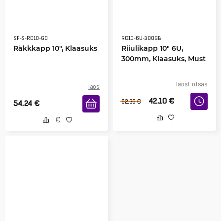
SF-S-RC10-GD
RC10-6U-300GB
Räkkkapp 10", Klaasuks
Riiulikapp 10" 6U,
300mm, Klaasuks, Must
laost otsas
laos
42.10
€
62.36
€
54.24
€