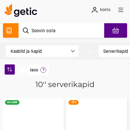
konto
laos
?
10'' serverikapid
uus toode
-32 %