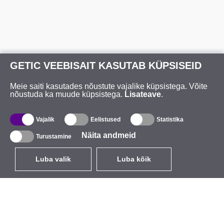
GETIC VEEBISAIT KASUTAB KÜPSISEID
Meie saiti kasutades nõustute vajalike küpsistega. Võite
nõustuda ka muude küpsistega.
Lisateave
.
Vajalik
Eelistused
Statistika
Näita andmeid
Turustamine
Luba valik
Luba kõik
ET
EUR
käibemaksuga 24%
,
Eesti