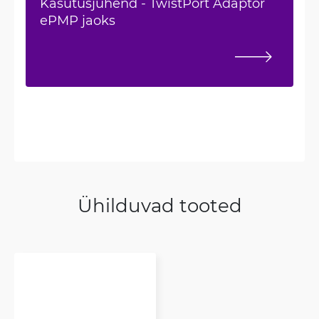
Kasutusjuhend - TwistPort Adaptor
ePMP jaoks
Ühilduvad tooted