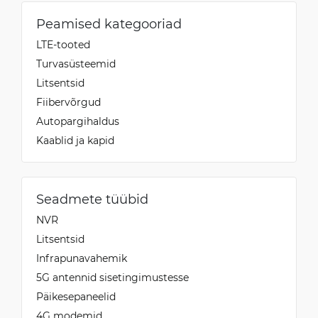
Peamised kategooriad
LTE-tooted
Turvasüsteemid
Litsentsid
Fiibervõrgud
Autopargihaldus
Kaablid ja kapid
Seadmete tüübid
NVR
Litsentsid
Infrapunavahemik
5G antennid sisetingimustesse
Päikesepaneelid
4G modemid