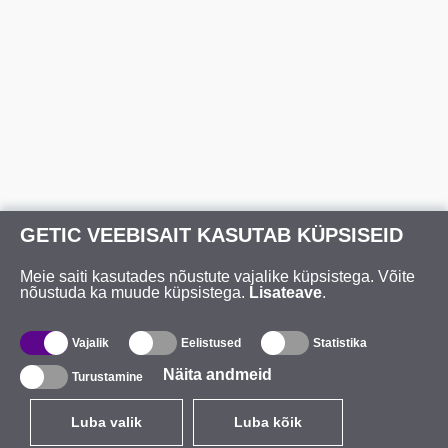
GETIC VEEBISAIT KASUTAB KÜPSISEID
Meie saiti kasutades nõustute vajalike küpsistega. Võite
nõustuda ka muude küpsistega.
Lisateave
.
Vajalik
Eelistused
Statistika
Näita andmeid
Turustamine
Luba valik
Luba kõik