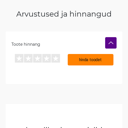
Arvustused ja hinnangud
Toote hinnang
hinda toodet