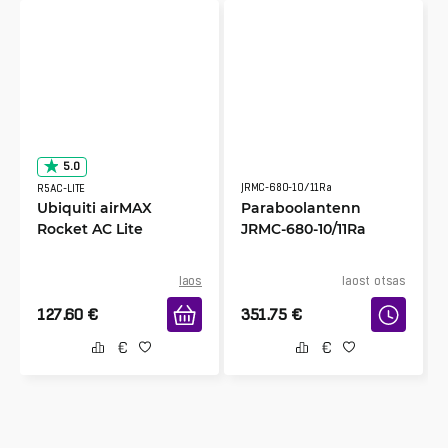
5.0
JRMC-680-10/11Ra
R5AC-LITE
Ubiquiti airMAX
Paraboolantenn
Rocket AC Lite
JRMC-680-10/11Ra
laos
laost otsas
127.60
€
351.75
€