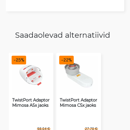
Saadaolevad alternatiivid
-
25
%
-
22
%
TwistPort Adaptor
TwistPort Adaptor
Mimosa A5x jaoks
Mimosa C5x jaoks
56.04 €
27.78 €