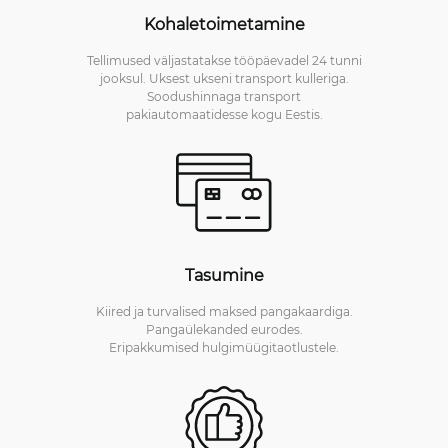
Kohaletoimetamine
Tellimused väljastatakse tööpäevadel 24 tunni
jooksul. Uksest ukseni transport kulleriga.
Soodushinnaga transport
pakiautomaatidesse kogu Eestis.
Tasumine
Kiired ja turvalised maksed pangakaardiga.
Pangaülekanded eurodes.
Eripakkumised hulgimüügitaotlustele.