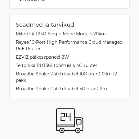
Seadmed ja tarvikud
MikroTik 1.25G Single-Mode Module 20km
Reyee 10-Port High Performance Cloud Managed
PoE Router
EZVIZ päikesepaneel 8W
Teltonika RUT361 tööstuslik 4G ruuter
Broadbe õhuke Patch kaabel 10G oranž 0.1m 12-
pakk
Broadbe õhuke Patch kaabel 5G oranž 2m