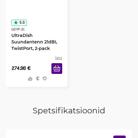
5.0
UD-TP-21
UltraDish
Suundantenn 21dBi,
TwistPort, 2-pack
laos
274.96
€
Spetsifikatsioonid