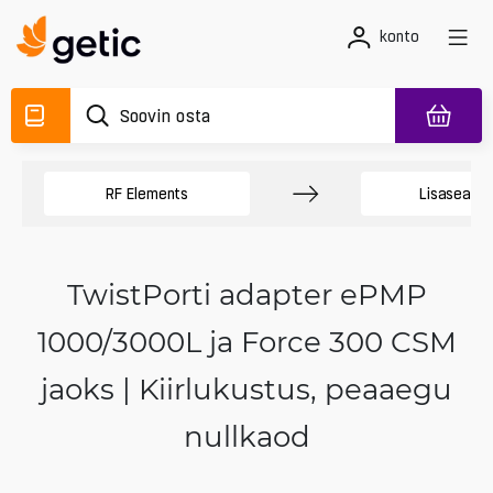
konto
RF Elements
Lisaseadm
TwistPorti adapter ePMP
1000/3000L ja Force 300 CSM
jaoks | Kiirlukustus, peaaegu
nullkaod