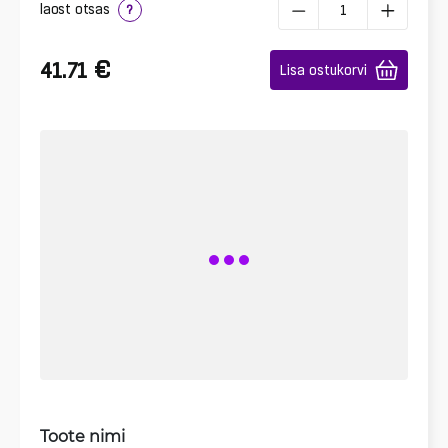
laost otsas
?
€
41.71
Lisa ostukorvi
Toote nimi