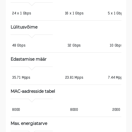
24 x 1 Gbps
16 x 1 Gbps
5 x 1 Gbps
Lülitusvõime
48 Gbps
32 Gbps
10 Gbps
Edastamise määr
35.71 Mpps
23.81 Mpps
7.44 Mpps
MAC-aadresside tabel
8000
8000
2000
Max. energiatarve