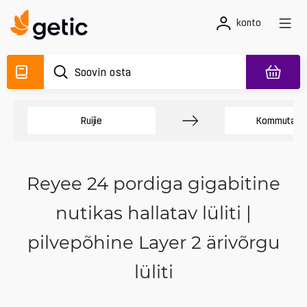
konto
Ruijie
Kommutaato
Reyee 24 pordiga gigabitine
nutikas hallatav lüliti |
pilvepõhine Layer 2 ärivõrgu
lüliti