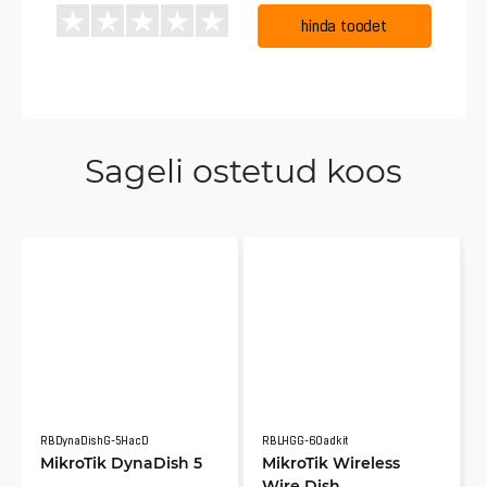
hinda toodet
Sageli ostetud koos
RBDynaDishG-5HacD
RBLHGG-60adkit
MikroTik DynaDish 5
MikroTik Wireless
Wire Dish