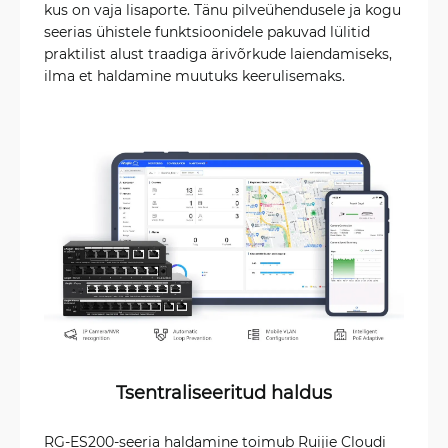
kus on vaja lisaporte. Tänu pilveühendusele ja kogu
seerias ühistele funktsioonidele pakuvad lülitid
praktilist alust traadiga ärivõrkude laiendamiseks,
ilma et haldamine muutuks keerulisemaks.
Tsentraliseeritud haldus
RG-ES200-seeria haldamine toimub Ruijie Cloudi