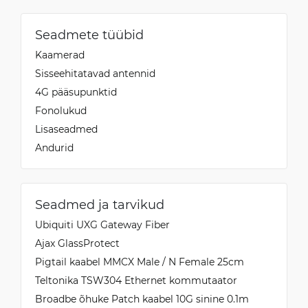
Seadmete tüübid
Kaamerad
Sisseehitatavad antennid
4G pääsupunktid
Fonolukud
Lisaseadmed
Andurid
Seadmed ja tarvikud
Ubiquiti UXG Gateway Fiber
Ajax GlassProtect
Pigtail kaabel MMCX Male / N Female 25cm
Teltonika TSW304 Ethernet kommutaator
Broadbe õhuke Patch kaabel 10G sinine 0.1m