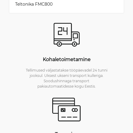
Teltonika FMC800
Kohaletoimetamine
Tellimused väljastatakse tööpäevadel 24 tunni
jooksul. Uksest ukseni transport kulleriga.
Soodushinnaga transport
pakiautomaatidesse kogu Eestis.