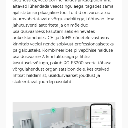
aitavad lühendada veaotsingu aega, tagades samal
ajal stabiilse pikaajalise töö. Lülitid on varustatud
kuumvahetatavate võrgukaablitega, töötavad ilma
jahutusventilaatoriteta ja on mõeldud
usaldusväärseks kasutamiseks erinevates
ärikeskkondades. CE- ja RoHS-nõuetele vastavus
kinnitab veelgi nende sobivust professionaalseteks
paigaldusteks. Kombineerides pilvepõhise halduse
usaldusväärse 2. kihi lülitusega ja lihtsa
kasutuselevõtuga, pakub RG-ES200-seeria tõhusat
võrgulahendust organisatsioonidele, kes otsivad
lihtsat haldamist, usaldusväärset jõudlust ja
skaleeritavat juurdepääsukihti.