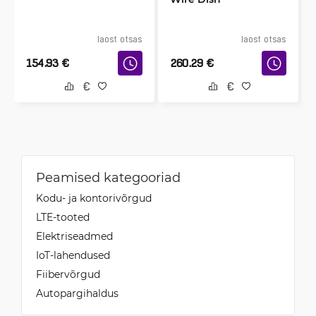
laost otsas
laost otsas
154.93
€
260.29
€
Peamised kategooriad
Kodu- ja kontorivõrgud
LTE-tooted
Elektriseadmed
IoT-lahendused
Fiibervõrgud
Autopargihaldus