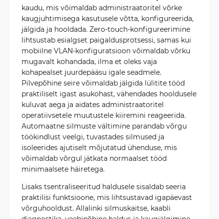
kaudu, mis võimaldab administraatoritel võrke
kaugjuhtimisega kasutusele võtta, konfigureerida,
jälgida ja hooldada. Zero-touch-konfigureerimine
lihtsustab esialgset paigaldusprotsessi, samas kui
mobiilne VLAN-konfiguratsioon võimaldab võrku
mugavalt kohandada, ilma et oleks vaja
kohapealset juurdepääsu igale seadmele.
Pilvepõhine seire võimaldab jälgida lülitite tööd
praktiliselt igast asukohast, vähendades hooldusele
kuluvat aega ja aidates administraatoritel
operatiivsetele muutustele kiiremini reageerida.
Automaatne silmuste vältimine parandab võrgu
töökindlust veelgi, tuvastades silmused ja
isoleerides ajutiselt mõjutatud ühenduse, mis
võimaldab võrgul jätkata normaalset tööd
minimaalsete häiretega.
Lisaks tsentraliseeritud haldusele sisaldab seeria
praktilisi funktsioone, mis lihtsustavad igapäevast
võrguhooldust. Allalinki silmuskaitse, kaabli
diagnostika, veebipõhine haldus ja kaugjälgimine