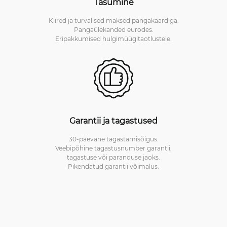
Tasumine
Kiired ja turvalised maksed pangakaardiga.
Pangaülekanded eurodes.
Eripakkumised hulgimüügitaotlustele.
Garantii ja tagastused
30-päevane tagastamisõigus.
Veebipõhine tagastusnumber garantii,
tagastuse või paranduse jaoks.
Pikendatud garantii võimalus.