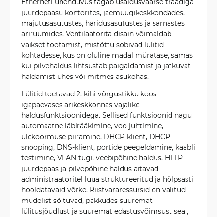
Etherneti ühenduvus tagab usaldusväärse traadiga
juurdepääsu kontorites, jaemüügikeskkondades,
majutusasutustes, haridusasutustes ja sarnastes
äriruumides. Ventilaatorita disain võimaldab
vaikset töötamist, mistõttu sobivad lülitid
kohtadesse, kus on oluline madal müratase, samas
kui pilvehaldus lihtsustab paigaldamist ja jätkuvat
haldamist ühes või mitmes asukohas.
Lülitid toetavad 2. kihi võrgustikku koos
igapäevases ärikeskkonnas vajalike
haldusfunktsioonidega. Sellised funktsioonid nagu
automaatne läbirääkimine, voo juhtimine,
ülekoormuse piiramine, DHCP-klient, DHCP-
snooping, DNS-klient, portide peegeldamine, kaabli
testimine, VLAN-tugi, veebipõhine haldus, HTTP-
juurdepääs ja pilvepõhine haldus aitavad
administraatoritel luua struktureeritud ja hõlpsasti
hooldatavaid võrke. Riistvararessursid on valitud
mudelist sõltuvad, pakkudes suuremat
lülitusjõudlust ja suuremat edastusvõimsust seal,