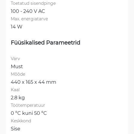
Toetatud sisendpinge
100 - 240 V AC
Max. energiatarve
14 W
Füüsikalised Parameetrid
Värv
Must
Mõõde
440 x 165 x 44 mm
Kaal
2.8 kg
Töötemperatuur
0 °C kuni 50 °C
Keskkond
Sise