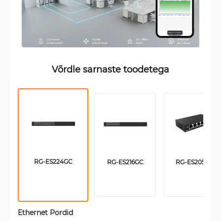
Võrdle sarnaste toodetega
RG-ES224GC
RG-ES216GC
RG-ES205GC
Ethernet Pordid