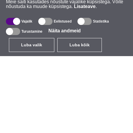
Meie saiti kasutades nõustute vajalike küpsistega. Võite
nõustuda ka muude küpsistega.
Lisateave
.
Vajalik
Eelistused
Statistika
Näita andmeid
Turustamine
Luba valik
Luba kõik
ET
EUR
käibemaksuga 24%
,
Eesti
Kataloog
Teave
Juhtmevabad seadmed
Ettevõttest
välitingimustesse
Kaubamärk
Sisseehitatavad antennid
Sündmused