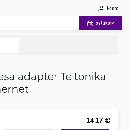
konto
ostukorv
esa adapter Teltonika
hernet
14.17
€