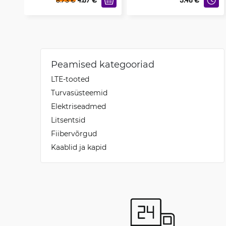
8.73
€
Peamised kategooriad
LTE-tooted
Turvasüsteemid
Elektriseadmed
Litsentsid
Fiibervõrgud
Kaablid ja kapid