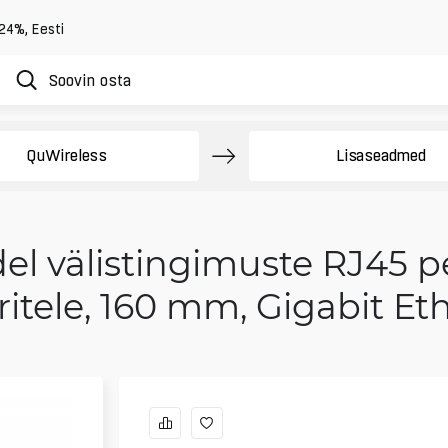
 24%
,
Eesti
QuWireless
Lisaseadmed
l välistingimuste RJ45 p
ritele, 160 mm, Gigabit Et