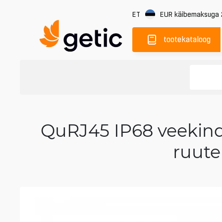
ET
EUR
käibemaksuga
tootekataloog
QuRJ45 IP68 veekinde
ruute