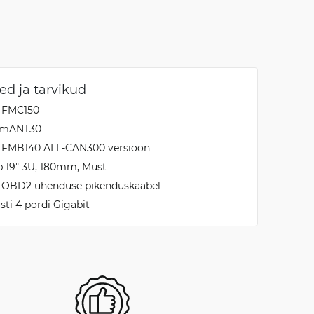
d ja tarvikud
a FMC150
k mANT30
a FMB140 ALL-CAN300 versioon
pp 19" 3U, 180mm, Must
a OBD2 ühenduse pikenduskaabel
ti 4 pordi Gigabit