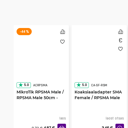
-44 %
5.0
5.0
ACRPSMA
CA-SF-RSM
MikroTik RPSMA Male /
Koaksiaaladapter SMA
RPSMA Male 50cm -
Female / RPSMA Male
Flex-Guide Kaabel
laos
laost otsas
4.87
€
3.46
€