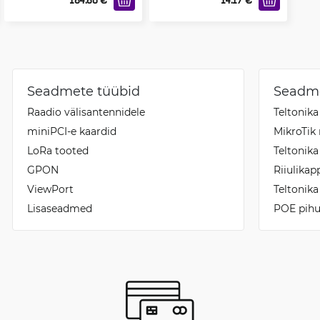
Seadmete tüübid
Seadme
Raadio välisantennidele
Teltonik
miniPCI-e kaardid
MikroTi
LoRa tooted
Teltonik
GPON
Riiulika
ViewPort
Teltonik
Lisaseadmed
POE pihus