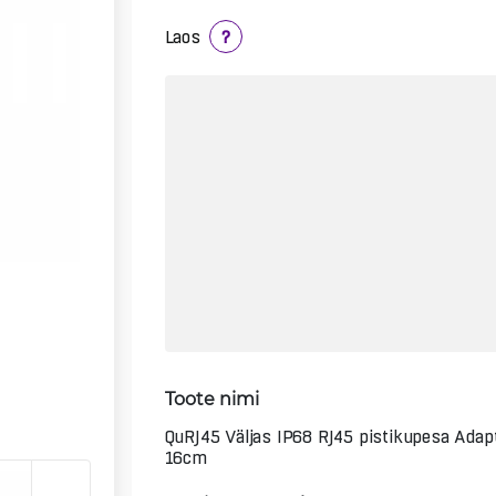
Laos
?
Toote nimi
QuRJ45 Väljas IP68 RJ45 pistikupesa Adapt
16cm