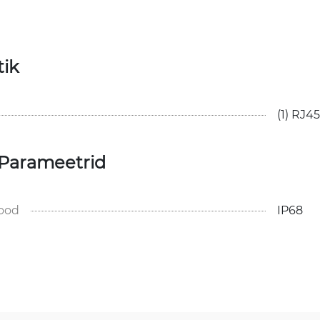
tik
(1) RJ45
 Parameetrid
kood
IP68