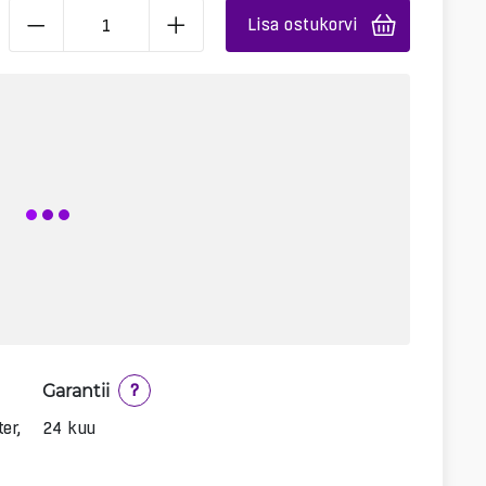
Lisa ostukorvi
Garantii
?
er,
24 kuu