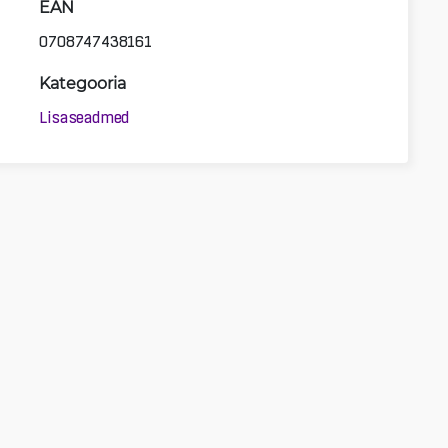
EAN
0708747438161
Kategooria
Lisaseadmed