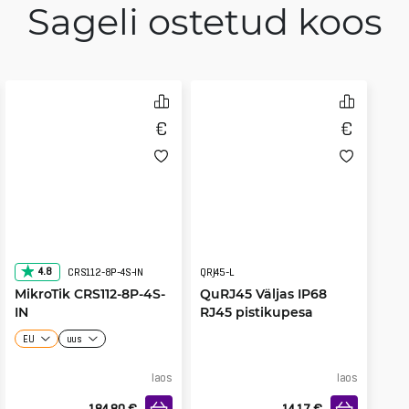
Sageli ostetud koos
4.8
CRS112-8P-4S-IN
QRJ45-L
MikroTik CRS112-8P-4S-
QuRJ45 Väljas IP68
IN
RJ45 pistikupesa
Adapter, 38cm
EU
uus
laos
laos
184.80
€
14.17
€