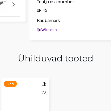
Tootja osa number
QRJ45
Kaubamärk
QuWireless
Ühilduvad tooted
-17 %