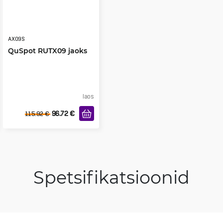
AX09S
QuSpot RUTX09 jaoks
laos
96.72
€
115.92
€
Spetsifikatsioonid