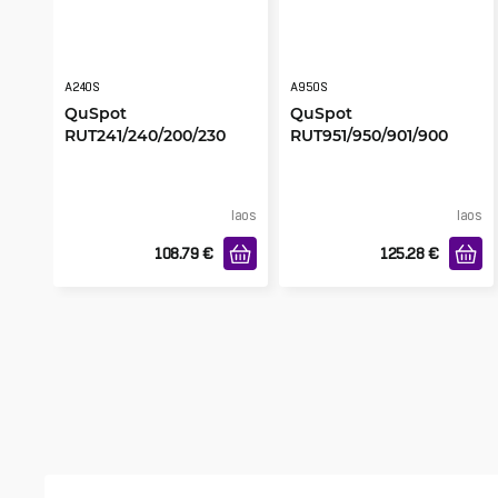
A240S
A950S
QuSpot
QuSpot
RUT241/240/200/230
RUT951/950/901/900
jaoks
jaoks
laos
laos
108.79
€
125.28
€