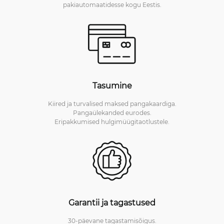
pakiautomaatidesse kogu Eestis.
Tasumine
Kiired ja turvalised maksed pangakaardiga.
Pangaülekanded eurodes.
Eripakkumised hulgimüügitaotlustele.
Garantii ja tagastused
30-päevane tagastamisõigus.