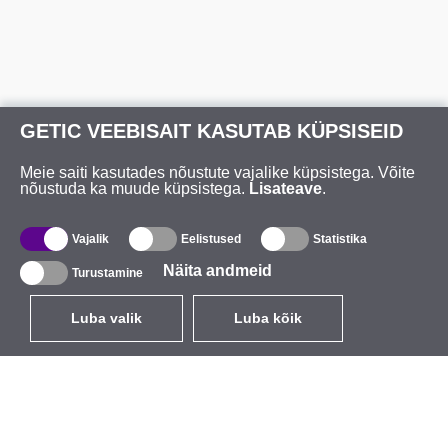
GETIC VEEBISAIT KASUTAB KÜPSISEID
Meie saiti kasutades nõustute vajalike küpsistega. Võite
nõustuda ka muude küpsistega.
Lisateave
.
Vajalik
Eelistused
Statistika
Näita andmeid
Turustamine
Luba valik
Luba kõik
ET
EUR
käibemaksuga 24%
,
Eesti