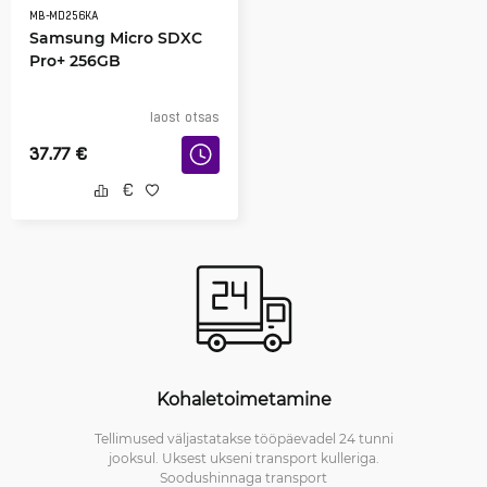
MB-MD256KA
Samsung Micro SDXC
Pro+ 256GB
laost otsas
37.77
€
Kohaletoimetamine
Tellimused väljastatakse tööpäevadel 24 tunni
jooksul. Uksest ukseni transport kulleriga.
Soodushinnaga transport