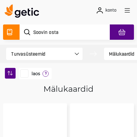
konto
laos
?
Mälukaardid