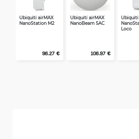
Ubiquiti airMAX
Ubiquiti airMAX
Ubiquit
NanoStation M2
NanoBeam 5AC
NanoSta
Loco
96.27 €
106.97 €