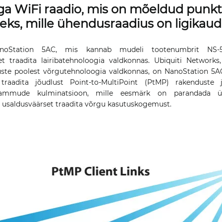
a WiFi raadio, mis on mõeldud punkt
ks, mille ühendusraadius on ligikaud
anoStation 5AC, mis kannab mudeli tootenumbrit NS-5
t traadita lairibatehnoloogia valdkonnas. Ubiquiti Networ
uste poolest võrgutehnoloogia valdkonnas, on NanoStation 5AC 
raadita jõudlust Point-to-MultiPoint (PtMP) rakenduste
usammude kulminatsioon, mille eesmärk on parandada ü
ja usaldusväärset traadita võrgu kasutuskogemust.