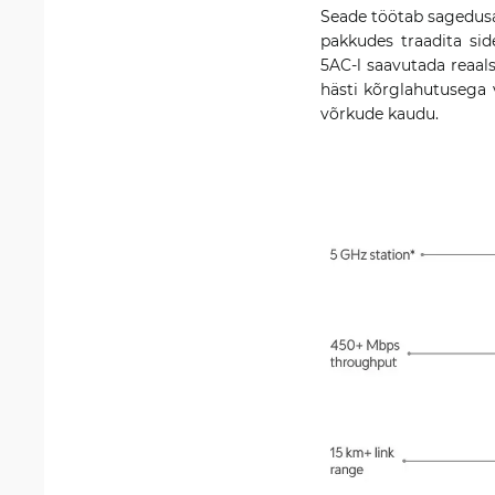
Seade töötab sagedusa
pakkudes traadita sid
5AC-l saavutada reaal
hästi kõrglahutusega 
võrkude kaudu.