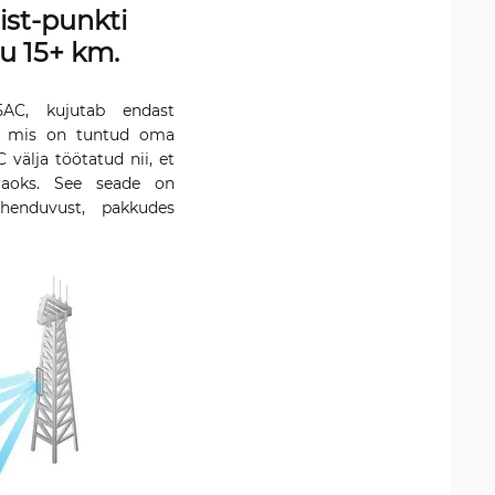
ist-punkti
u 15+ km.
AC, kujutab endast
ks, mis on tuntud oma
välja töötatud nii, et
 jaoks. See seade on
henduvust, pakkudes