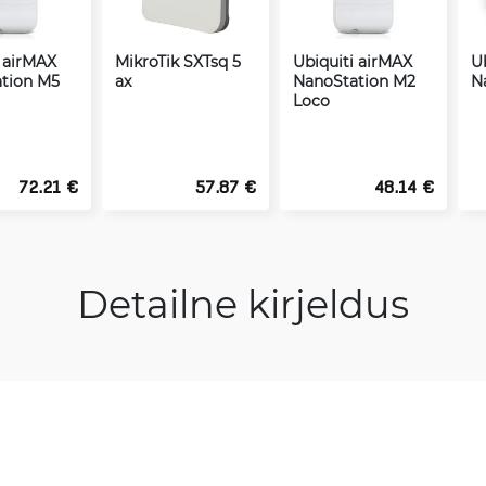
i airMAX
MikroTik SXTsq 5
Ubiquiti airMAX
U
tion M5
ax
NanoStation M2
N
Loco
72.21 €
57.87 €
48.14 €
Detailne kirjeldus