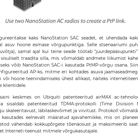
igureeritakse kaks NanoStation 5AC seadet, et ühendada kaks
l asuv hoone esmase võrgupunktiga. Selle stsenaariumi puh
võtja), samal ajal kui teine seade töötab "juurdepääsupunkti" 
 sisuliselt traadita silla, mis võimaldab andmete liikumist kah
iseks võib NanoStation 5AC-i kasutada PtMP-võrgu osana. Siin
nfigureeritud AP-ks, mitme eri kohtades asuva jaamaseadmega.
 või hoone teenindamiseks ühest allikast, näiteks internetitee
 klientidele.
saini keskmes on Ubiquiti patenteeritud airMAX ac-tehnol
ia sisaldab patenteeritud TDMA-protokolli (Time Division 
u skaleeritavust, läbilaskevõimet ja viivitust. Protokoll võimalda
 kasutades eelnevalt määratud ajavahemikke, mis on planeeri
eetod vähendab kokkupõrgete tõenäosust ja maksimeerib saat
iret Interneti-teenust mitmele võrgukasutajale.