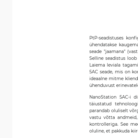
PtP-seadistuses konf
ühendatakse kaugema
seade "jaamana" (vastu
Selline seadistus loob
Laiema leviala tagam
5AC seade, mis on ko
ideaalne mitme kliendi
ühenduvust erinevatele
NanoStation 5AC-i di
täiustatud tehnoloog
parandab oluliselt võrg
vastu võtta andmeid,
kontrolleriga. See m
oluline, et pakkuda ki