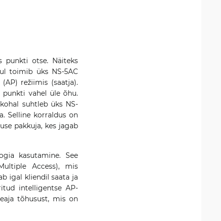
 punkti otse. Näiteks
ul toimib üks NS-5AC
(AP) režiimis (saatja).
e punkti vahel üle õhu.
kohal suhtleb üks NS-
 Selline korraldus on
nuse pakkuja, kes jagab
oogia kasutamine. See
Multiple Access), mis
b igal kliendil saata ja
tud intelligentse AP-
eaja tõhusust, mis on