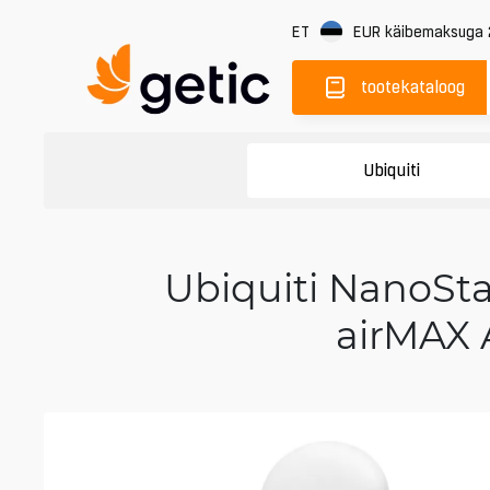
ET
EUR
käibemaksuga
tootekataloog
Ubiquiti
Ubiquiti NanoSt
airMAX 