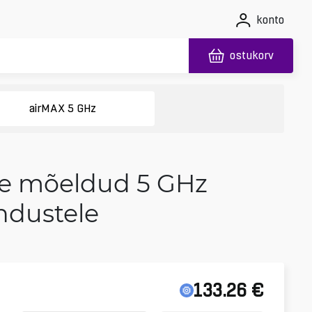
konto
ostukorv
airMAX 5 GHz
se mõeldud 5 GHz
ndustele
133.26
€