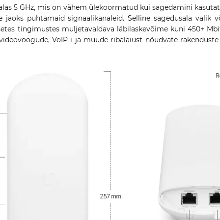
las 5 GHz, mis on vähem ülekoormatud kui sagedamini kasutat
e jaoks puhtamaid signaalikanaleid. Selline sagedusala valik
setes tingimustes muljetavaldava läbilaskevõime kuni 450+ Mbit
videovoogude, VoIP-i ja muude ribalaiust nõudvate rakenduste