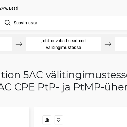
 24%
,
Eesti
Juhtmevabad seadmed
välitingimustesse
ation 5AC välitingimustes
AC CPE PtP- ja PtMP-ühe