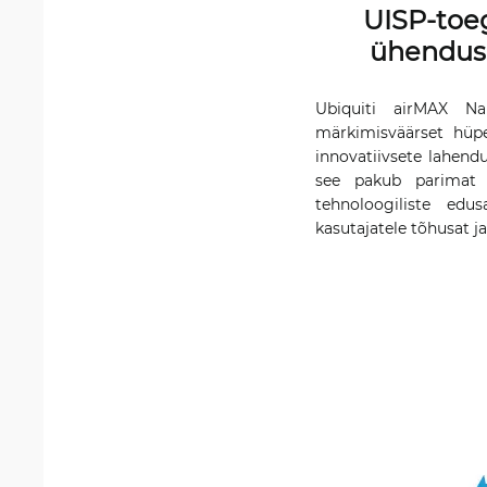
UISP-toeg
ühenduse
Ubiquiti airMAX N
märkimisväärset hüpe
innovatiivsete lahend
see pakub parimat t
tehnoloogiliste ed
kasutajatele tõhusat 