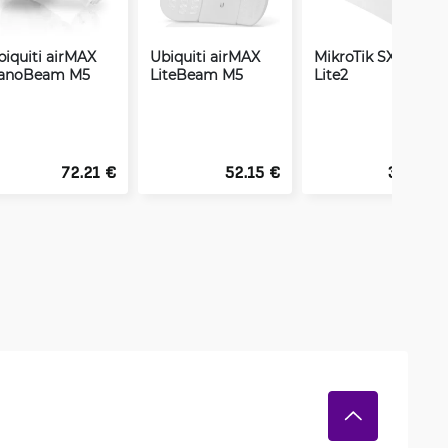
biquiti airMAX
Ubiquiti airMAX
MikroTik SXTsq
anoBeam M5
LiteBeam M5
Lite2
72.21 €
52.15 €
38.25 €