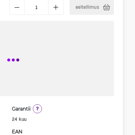
eeltellimus
Garantii
?
24 kuu
EAN