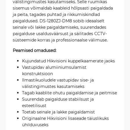
välistingimustes kasutamiseks. Selle ruumikas
sisemus võimaldab kaableid hõlpsasti paigaldada
ja peita, tagades puhtad ja rikkumiskindlad
paigaldused. DS-1280ZJ-DM8 sobib ideaalselt
seinale või lakke paigaldamiseks, suurendades
paigalduse usaldusväärsust ja säilitades CCTV-
süsteemide korras ja professionaalse välimuse.
Peamised omadused:
Kujundatud Hikvisioni kuppelkaamerate jaoks
Vastupidav alumiiniumsulamist
konstruktsioon
Ilmastikuoludele vastupidav sise- ja
välistingimustes kasutamiseks
Tagab kaablite ohutu paigaldamise ja peitmise
Suurendab paigalduse stabiilsust ja
esteetilisust
Toetab seinale ja lakke paigaldamist
Originaalne Hikvisioni lisaseade täiuslikuks
ühilduvuseks