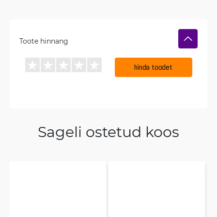
Toote hinnang
hinda toodet
Sageli ostetud koos