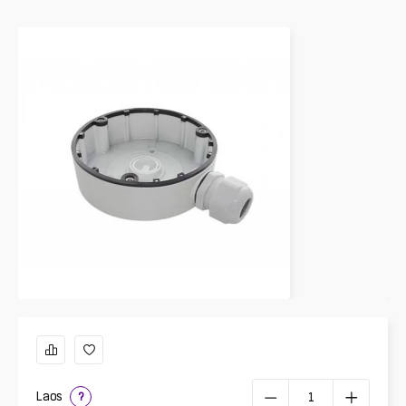
Laos
?