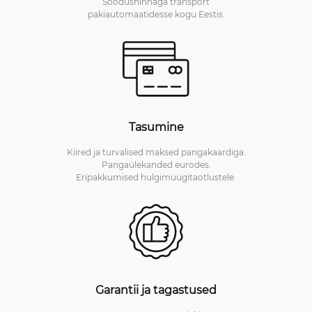
Soodushinnaga transport
pakiautomaatidesse kogu Eestis.
Tasumine
Kiired ja turvalised maksed pangakaardiga.
Pangaülekanded eurodes.
Eripakkumised hulgimüügitaotlustele.
Garantii ja tagastused