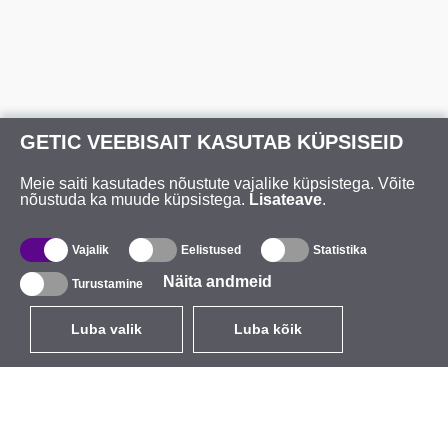
GETIC VEEBISAIT KASUTAB KÜPSISEID
Meie saiti kasutades nõustute vajalike küpsistega. Võite
nõustuda ka muude küpsistega.
Lisateave
.
Vajalik
Eelistused
Statistika
Näita andmeid
Turustamine
Luba valik
Luba kõik
ET
EUR
käibemaksuga 24%
,
Eesti