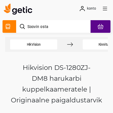
konto
HikVision
Kinnituse
Hikvision DS-1280ZJ-
DM8 harukarbi
kuppelkaameratele |
Originaalne paigaldustarvik