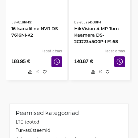
DS-7616NI-K2
DS-2CD2345G0P-I
16-kanaliline NVR DS-
HikVision 4 MP Torn
7616NI-K2
Kaamera DS-
2CD2345G0P-I F1.68
laost otsas
laost otsas
183.95
€
140.67
€
Peamised kategooriad
LTE-tooted
Turvasüsteemid