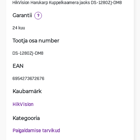
HikVision Harukarp Kuppelkaamera jaoks DS-1280ZJ-DM8
Garantii
?
24 kuu
Tootja osa number
DS-1280ZJ-DM8
EAN
6954273672676
Kaubamärk
HikVision
Kategooria
Paigaldamise tarvikud