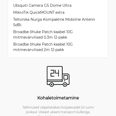
Ubiquiti Camera G5 Dome Ultra
MikroTik QuickMOUNT extra
Teltonika Nurga Kompaktne Mobiilne Antenn
5dBi
Broadbe õhuke Patch kaabel 10G
mitmevärvilised 0.3m 12-pakk
Broadbe õhuke Patch kaabel 10G
mitmevärvilised 2m 12-pakk
Kohaletoimetamine
Tellimused väljastatakse tööpäevadel 24 tunni
jooksul. Uksest ukseni transport kulleriga.