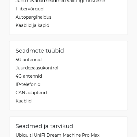
Juhtmevabad seadmed välitingimustesse
Fiibervõrgud
Autopargihaldus
Kaablid ja kapid
Seadmete tüübid
5G antennid
Juurdepääsukontroll
4G antennid
IP-telefonid
CAN adapterid
Kaablid
Seadmed ja tarvikud
Ubiquiti UniFi Dream Machine Pro Max