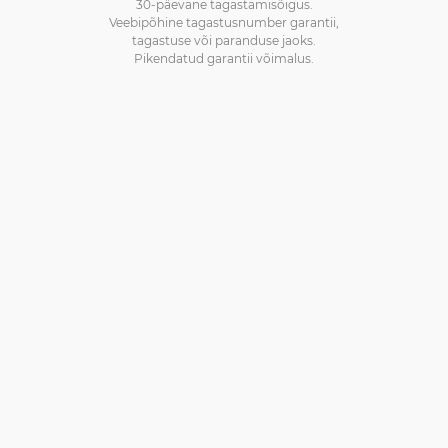
30-päevane tagastamisõigus.
Veebipõhine tagastusnumber garantii,
tagastuse või paranduse jaoks.
Pikendatud garantii võimalus.