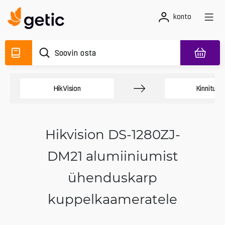
konto
HikVision
Kinnituse
Hikvision DS-1280ZJ-
DM21 alumiiniumist
ühenduskarp
kuppelkaameratele