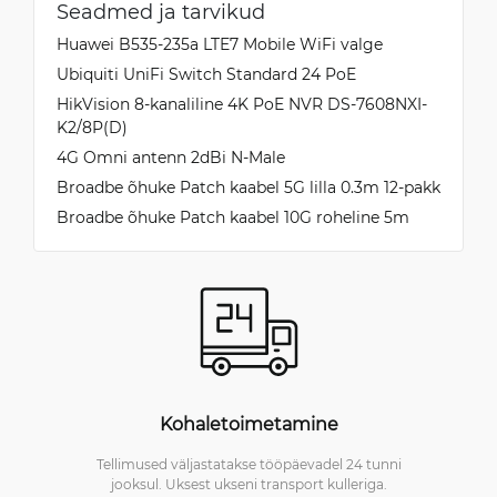
Seadmed ja tarvikud
Huawei B535-235a LTE7 Mobile WiFi valge
Ubiquiti UniFi Switch Standard 24 PoE
HikVision 8-kanaliline 4K PoE NVR DS-7608NXI-
K2/8P(D)
4G Omni antenn 2dBi N-Male
Broadbe õhuke Patch kaabel 5G lilla 0.3m 12-pakk
Broadbe õhuke Patch kaabel 10G roheline 5m
Kohaletoimetamine
Tellimused väljastatakse tööpäevadel 24 tunni
jooksul. Uksest ukseni transport kulleriga.