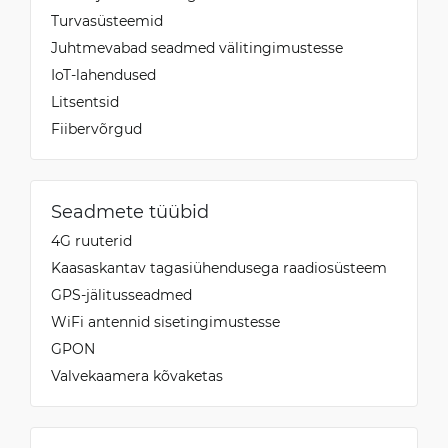
Turvasüsteemid
Juhtmevabad seadmed välitingimustesse
IoT-lahendused
Litsentsid
Fiibervõrgud
Seadmete tüübid
4G ruuterid
Kaasaskantav tagasiühendusega raadiosüsteem
GPS-jälitusseadmed
WiFi antennid sisetingimustesse
GPON
Valvekaamera kõvaketas