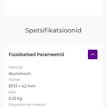
Spetsifikatsioonid
Füüsikalised Parameetrid
Materjal
Alumiinium
Mõõde
Ø137 × 42 mm
Kaal
0.25 kg
Paigaldamise meetod