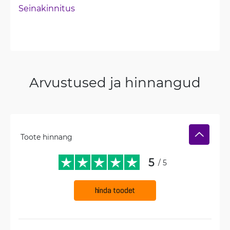
Seinakinnitus
Arvustused ja hinnangud
Toote hinnang
5
/ 5
hinda toodet