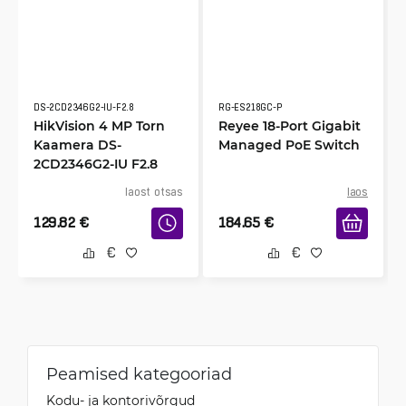
DS-2CD2346G2-IU-F2.8
RG-ES218GC-P
HikVision 4 MP Torn
Reyee 18-Port Gigabit
Kaamera DS-
Managed PoE Switch
2CD2346G2-IU F2.8
laost otsas
laos
129.82
€
184.65
€
Peamised kategooriad
Kodu- ja kontorivõrgud