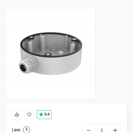
5.0
Laos
?