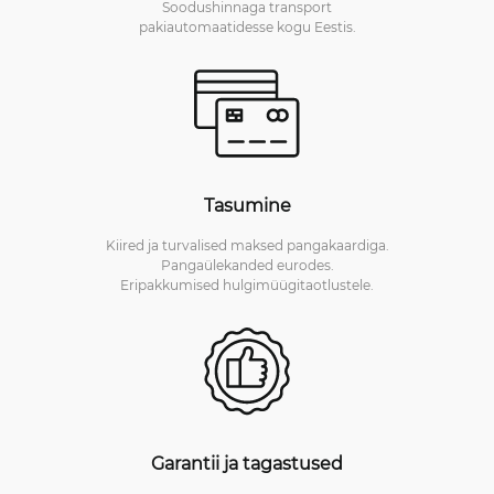
Soodushinnaga transport
pakiautomaatidesse kogu Eestis.
Tasumine
Kiired ja turvalised maksed pangakaardiga.
Pangaülekanded eurodes.
Eripakkumised hulgimüügitaotlustele.
Garantii ja tagastused