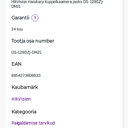
HikVision Harukarp Kuppelkaamera jaoks DS-1280ZJ-
DM21
Garantii
?
24 kuu
Tootja osa number
DS-1280ZJ-DM21
EAN
6954273606633
Kaubamärk
HikVision
Kategooria
Paigaldamise tarvikud