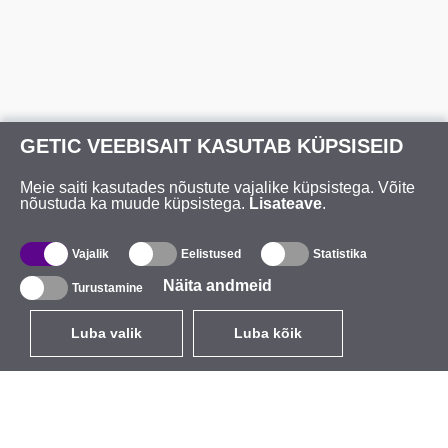
GETIC VEEBISAIT KASUTAB KÜPSISEID
Meie saiti kasutades nõustute vajalike küpsistega. Võite
nõustuda ka muude küpsistega.
Lisateave
.
Vajalik
Eelistused
Statistika
Näita andmeid
Turustamine
Luba valik
Luba kõik
ET
EUR
käibemaksuga 24%
,
Eesti