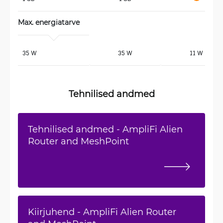
Max. energiatarve
 35 W
35 W
11 W
Tehnilised andmed
Tehnilised andmed - AmpliFi Alien
Router and MeshPoint
Kiirjuhend - AmpliFi Alien Router