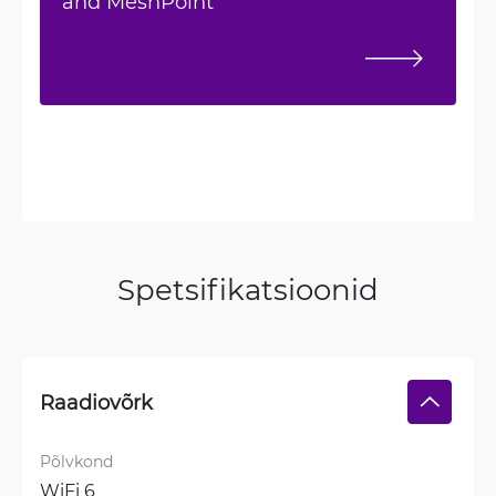
and MeshPoint
Spetsifikatsioonid
Raadiovõrk
Põlvkond
WiFi 6