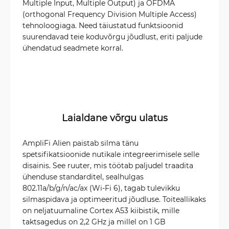
Multiple Input, Multiple Output) ja OFDMA
(orthogonal Frequency Division Multiple Access)
tehnoloogiaga. Need täiustatud funktsioonid
suurendavad teie koduvõrgu jõudlust, eriti paljude
ühendatud seadmete korral.
Laialdane võrgu ulatus
AmpliFi Alien paistab silma tänu
spetsifikatsioonide nutikale integreerimisele selle
disainis. See ruuter, mis töötab paljudel traadita
ühenduse standarditel, sealhulgas
802.11a/b/g/n/ac/ax (Wi-Fi 6), tagab tulevikku
silmaspidava ja optimeeritud jõudluse. Toiteallikaks
on neljatuumaline Cortex A53 kiibistik, mille
taktsagedus on 2,2 GHz ja millel on 1 GB