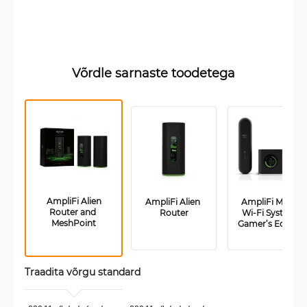
Võrdle sarnaste toodetega
 AmpliFi Alien 
AmpliFi Alien 
AmpliFi Mesh 
Router and 
Router
Wi-Fi System 
MeshPoint
Gamer’s Edition
Traadita võrgu standard