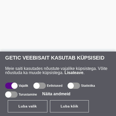
GETIC VEEBISAIT KASUTAB KÜPSISEID
Meie saiti kasutades nõustute vajalike küpsistega. Võite
nõustuda ka muude küpsistega.
Lisateave
.
Vajalik
Eelistused
Statistika
Näita andmeid
Turustamine
Luba valik
Luba kõik