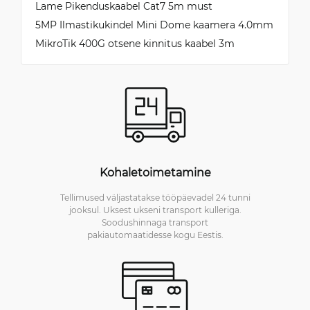
Lame Pikenduskaabel Cat7 5m must
5MP Ilmastikukindel Mini Dome kaamera 4.0mm
MikroTik 400G otsene kinnitus kaabel 3m
Kohaletoimetamine
Tellimused väljastatakse tööpäevadel 24 tunni
jooksul. Uksest ukseni transport kulleriga.
Soodushinnaga transport
pakiautomaatidesse kogu Eestis.