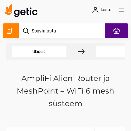
konto
Ubiquiti
Am
AmpliFi Alien Router ja
MeshPoint – WiFi 6 mesh
süsteem