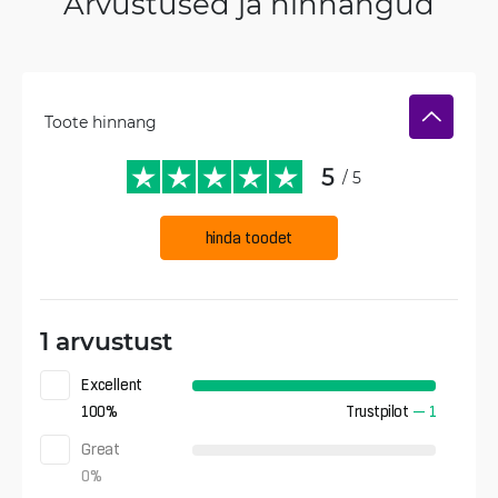
Arvustused ja hinnangud
Toote hinnang
5
/ 5
hinda toodet
1 arvustust
Excellent
100
%
Trustpilot
—
1
Great
0
%