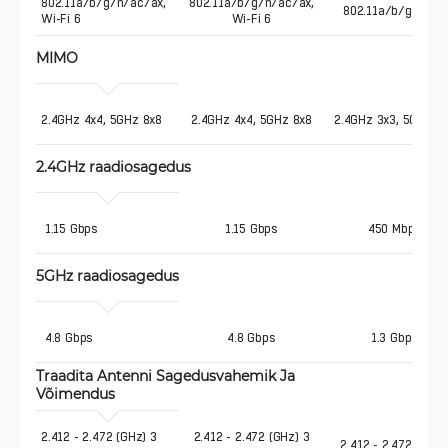
802.11a/b/g/n/ac/ax, 
802.11a/b/g/n/ac/ax,
802.11a/b/g/n/ac
Wi-Fi 6
Wi-Fi 6
MIMO
2.4GHz 4x4, 5GHz 8x8
2.4GHz 4x4, 5GHz 8x8
2.4GHz 3x3, 5GHz 3
2.4GHz raadiosagedus 
 1.15 Gbps
1.15 Gbps
450 Mbps
5GHz raadiosagedus 
 4.8 Gbps
4.8 Gbps
1.3 Gbps
Traadita Antenni Sagedusvahemik Ja 
Võimendus 
2.412 - 2.472 (GHz) 3 
2.412 - 2.472 (GHz) 3
2.412 - 2.472 (GHz)