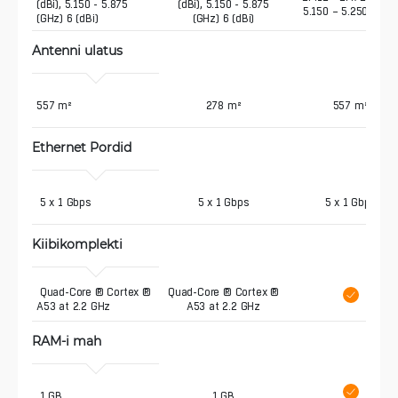
(dBi), 5.150 - 5.875 
(dBi), 5.150 - 5.875
5.150 – 5.250 (GHz
(GHz) 6 (dBi) 
(GHz) 6 (dBi)
Antenni ulatus
557 m²
278 m²
557 m²
Ethernet Pordid
 5 x 1 Gbps
5 x 1 Gbps
5 x 1 Gbps
Kiibikomplekti
 Quad-Core ® Cortex ® 
Quad-Core ® Cortex ®
A53 at 2.2 GHz
A53 at 2.2 GHz
RAM-i mah
 1 GB
1 GB