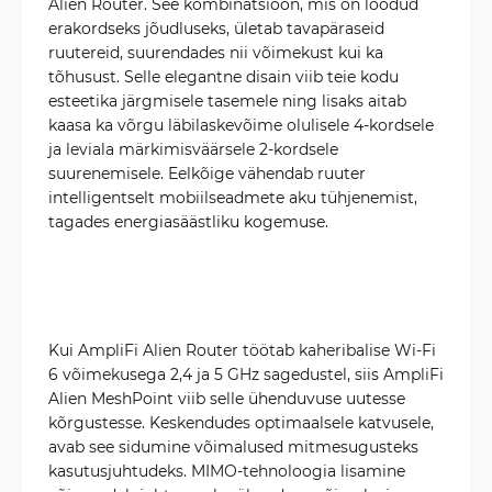
Alien Router. See kombinatsioon, mis on loodud
erakordseks jõudluseks, ületab tavapäraseid
ruutereid, suurendades nii võimekust kui ka
tõhusust. Selle elegantne disain viib teie kodu
esteetika järgmisele tasemele ning lisaks aitab
kaasa ka võrgu läbilaskevõime olulisele 4-kordsele
ja leviala märkimisväärsele 2-kordsele
suurenemisele. Eelkõige vähendab ruuter
intelligentselt mobiilseadmete aku tühjenemist,
tagades energiasäästliku kogemuse.
Kui AmpliFi Alien Router töötab kaheribalise Wi-Fi
6 võimekusega 2,4 ja 5 GHz sagedustel, siis AmpliFi
Alien MeshPoint viib selle ühenduvuse uutesse
kõrgustesse. Keskendudes optimaalsele katvusele,
avab see sidumine võimalused mitmesugusteks
kasutusjuhtudeks. MIMO-tehnoloogia lisamine