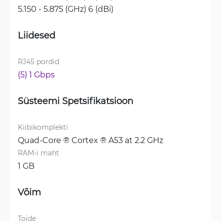
5.150 - 5.875 (GHz) 6 (dBi)
Liidesed
RJ45 pordid
(5) 1 Gbps
Süsteemi Spetsifikatsioon
Kiibikomplekti
Quad-Core ® Cortex ® A53 at 2.2 GHz
RAM-i maht
1 GB
Võim
Toide