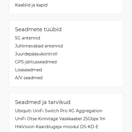
Kaablid ja kapid
Seadmete tüübid
5G antennid
Juhtmevabad antennid
Juurdepääsukontroll
GPS-jälitusseadmed
Lisaseadmed
A/V seadmed
Seadmed ja tarvikud
Ubiquiti UniFi Switch Pro XG Aggregation
UniFi Otse Kinnitage Vaskkaabel 25Gbps 1m
HikVision Kaardilugeja moodul DS-KD-E