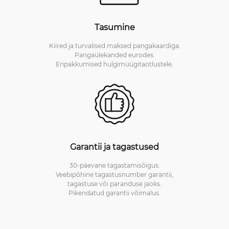
Tasumine
Kiired ja turvalised maksed pangakaardiga.
Pangaülekanded eurodes.
Eripakkumised hulgimüügitaotlustele.
Garantii ja tagastused
30-päevane tagastamisõigus.
Veebipõhine tagastusnumber garantii,
tagastuse või paranduse jaoks.
Pikendatud garantii võimalus.