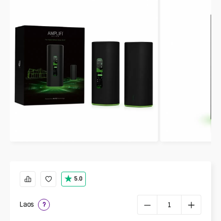
5.0
Laos
?