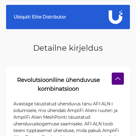
Ubiquiti Elite Distributor
Detailne kirjeldus
Revolutsiooniline ühenduvuse
kombinatsioon
Avastage täiustatud ühenduvus tänu AFI-ALN-i
sidumisele, mis ühendab AmpliFi Alieni ruuteri ja
AmpliFi Alien MeshPointi täiustatud
ühenduvuskogemuse saamiseks. AFI-ALN toob
teieni tipptasemel ühenduse, mida pakub AmpliFi