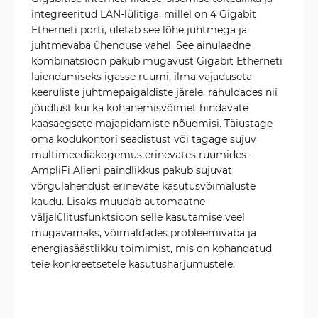
integreeritud LAN-lülitiga, millel on 4 Gigabit
Etherneti porti, ületab see lõhe juhtmega ja
juhtmevaba ühenduse vahel. See ainulaadne
kombinatsioon pakub mugavust Gigabit Etherneti
laiendamiseks igasse ruumi, ilma vajaduseta
keeruliste juhtmepaigaldiste järele, rahuldades nii
jõudlust kui ka kohanemisvõimet hindavate
kaasaegsete majapidamiste nõudmisi. Täiustage
oma kodukontori seadistust või tagage sujuv
multimeediakogemus erinevates ruumides –
AmpliFi Alieni paindlikkus pakub sujuvat
võrgulahendust erinevate kasutusvõimaluste
kaudu. Lisaks muudab automaatne
väljalülitusfunktsioon selle kasutamise veel
mugavamaks, võimaldades probleemivaba ja
energiasäästlikku toimimist, mis on kohandatud
teie konkreetsetele kasutusharjumustele.