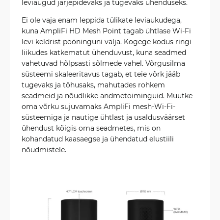
leviaugud järjepidevaks ja tugevaks ühenduseks.
Ei ole vaja enam leppida tülikate leviaukudega,
kuna AmpliFi HD Mesh Point tagab ühtlase Wi-Fi
levi keldrist pööninguni välja. Kogege kodus ringi
liikudes katkematut ühenduvust, kuna seadmed
vahetuvad hõlpsasti sõlmede vahel. Võrgusilma
süsteemi skaleeritavus tagab, et teie võrk jääb
tugevaks ja tõhusaks, mahutades rohkem
seadmeid ja nõudlikke andmetoiminguid. Muutke
oma võrku sujuvamaks AmpliFi mesh-Wi-Fi-
süsteemiga ja nautige ühtlast ja usaldusväärset
ühendust kõigis oma seadmetes, mis on
kohandatud kaasaegse ja ühendatud elustiili
nõudmistele.