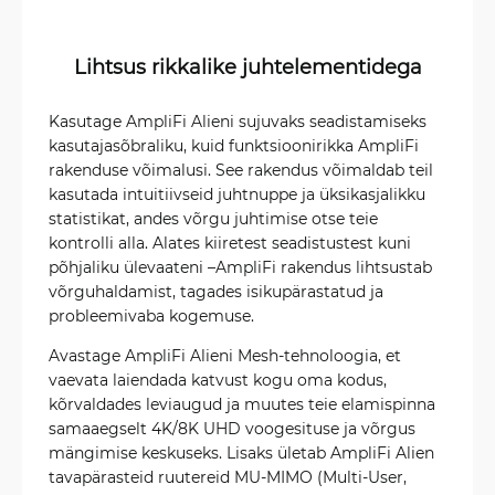
Lihtsus rikkalike juhtelementidega
Kasutage AmpliFi Alieni sujuvaks seadistamiseks
kasutajasõbraliku, kuid funktsioonirikka AmpliFi
rakenduse võimalusi. See rakendus võimaldab teil
kasutada intuitiivseid juhtnuppe ja üksikasjalikku
statistikat, andes võrgu juhtimise otse teie
kontrolli alla. Alates kiiretest seadistustest kuni
põhjaliku ülevaateni –AmpliFi rakendus lihtsustab
võrguhaldamist, tagades isikupärastatud ja
probleemivaba kogemuse.
Avastage AmpliFi Alieni Mesh-tehnoloogia, et
vaevata laiendada katvust kogu oma kodus,
kõrvaldades leviaugud ja muutes teie elamispinna
samaaegselt 4K/8K UHD voogesituse ja võrgus
mängimise keskuseks. Lisaks ületab AmpliFi Alien
tavapärasteid ruutereid MU-MIMO (Multi-User,