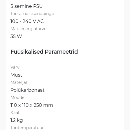
Sisemine PSU
Toetatud sisendpinge
100 - 240 V AC
Max. energiatarve
35 W
Füüsikalised Parameetrid
Värv
Must
Materjal
Polükarbonaat
Mõõde
110 x 110 x 250 mm
Kaal
1.2 kg
Töötemperatuur