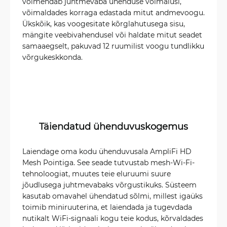
võimendab juhtmevaba ühenduse võimalusi,
võimaldades korraga edastada mitut andmevoogu.
Ükskõik, kas voogesitate kõrglahutusega sisu,
mängite veebivahendusel või haldate mitut seadet
samaaegselt, pakuvad 12 ruumilist voogu tundlikku
võrgukeskkonda.
Täiendatud ühenduvuskogemus
Laiendage oma kodu ühenduvusala AmpliFi HD
Mesh Pointiga. See seade tutvustab mesh-Wi-Fi-
tehnoloogiat, muutes teie eluruumi suure
jõudlusega juhtmevabaks võrgustikuks. Süsteem
kasutab omavahel ühendatud sõlmi, millest igaüks
toimib miniruuterina, et laiendada ja tugevdada
nutikalt WiFi-signaali kogu teie kodus, kõrvaldades