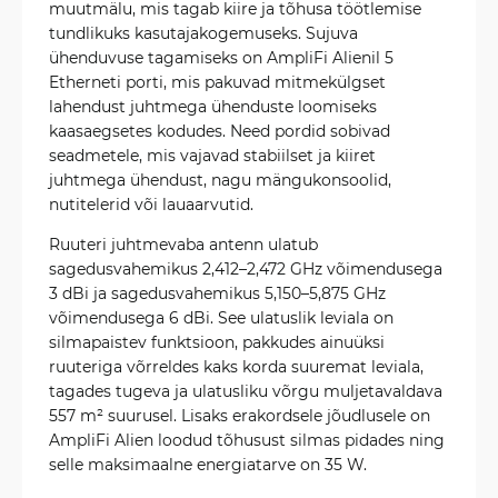
muutmälu, mis tagab kiire ja tõhusa töötlemise
tundlikuks kasutajakogemuseks. Sujuva
ühenduvuse tagamiseks on AmpliFi Alienil 5
Etherneti porti, mis pakuvad mitmekülgset
lahendust juhtmega ühenduste loomiseks
kaasaegsetes kodudes. Need pordid sobivad
seadmetele, mis vajavad stabiilset ja kiiret
juhtmega ühendust, nagu mängukonsoolid,
nutitelerid või lauaarvutid.
Ruuteri juhtmevaba antenn ulatub
sagedusvahemikus 2,412–2,472 GHz võimendusega
3 dBi ja sagedusvahemikus 5,150–5,875 GHz
võimendusega 6 dBi. See ulatuslik leviala on
silmapaistev funktsioon, pakkudes ainuüksi
ruuteriga võrreldes kaks korda suuremat leviala,
tagades tugeva ja ulatusliku võrgu muljetavaldava
557 m² suurusel. Lisaks erakordsele jõudlusele on
AmpliFi Alien loodud tõhusust silmas pidades ning
selle maksimaalne energiatarve on 35 W.