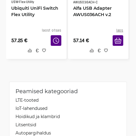
USW-Flex-Utility
AWUS036ACH-C
Ubiquiti UniFi Switch
Alfa USB Adapter
Flex Utility
AWUS036ACH v.2
laost otsas
laos
57.25
€
57.14
€
Peamised kategooriad
LTE-tooted
IoT-lahendused
Hoidikud ja klambrid
Litsentsid
Autopargihaldus