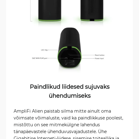
Paindlikud liidesed sujuvaks
ühendumiseks
AmpliFi Alien paistab silma mitte ainult oma
võimsate võimaluste, vaid ka paindlikkuse poolest,
mistõttu on see mitmekülgne lahendus
tänapäevastele ühenduvusvajadustele. Ühe
Gigabitise Interneti-liidese, sisemise toiteallika ja