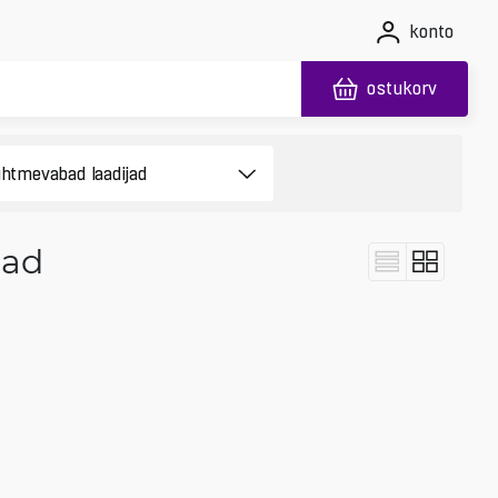
konto
ostukorv
jad