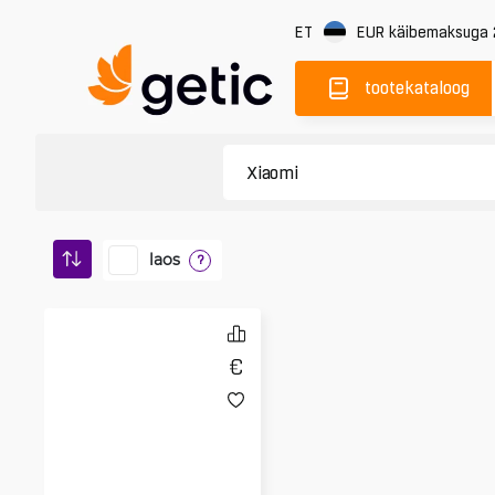
ET
EUR
käibemaksuga
tootekataloog
laos
?