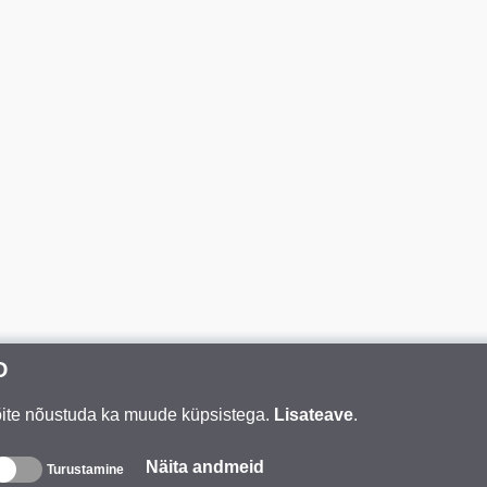
D
Võite nõustuda ka muude küpsistega.
Lisateave
.
Näita andmeid
Turustamine