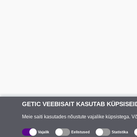
GETIC VEEBISAIT KASUTAB KÜPSISEI
Meie saiti kasutades nõustute vajalike küpsistega. 
Vajalik
Eelistused
Statistika