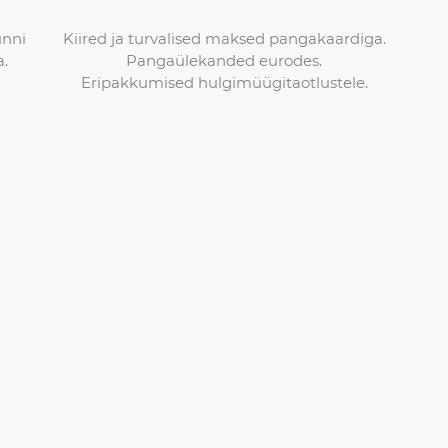
Kiired ja turvalised maksed pangakaardiga.
unni
Pangaülekanded eurodes.
a.
Eripakkumised hulgimüügitaotlustele.