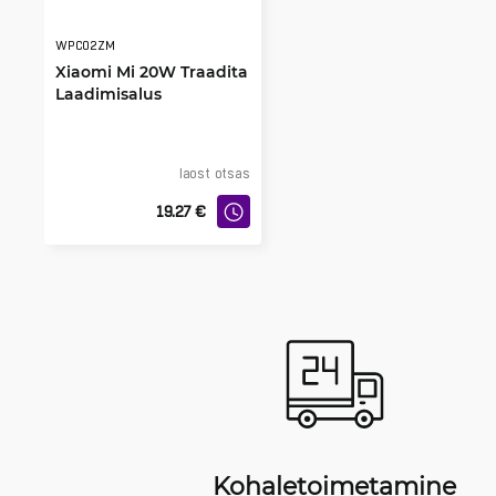
WPC02ZM
Xiaomi Mi 20W Traadita
Laadimisalus
laost otsas
19.27
€
Kohaletoimetamine