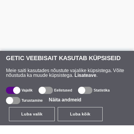
GETIC VEEBISAIT KASUTAB KÜPSISEID
Meie saiti kasutades nõustute vajalike küpsistega. Võite
nõustuda ka muude küpsistega.
Lisateave
.
Vajalik
Eelistused
Statistika
Näita andmeid
Turustamine
Luba valik
Luba kõik