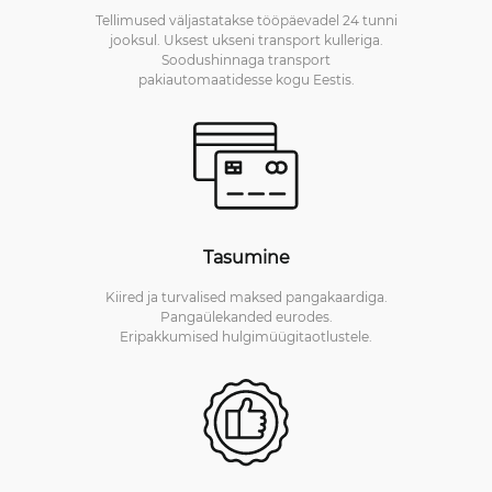
Tellimused väljastatakse tööpäevadel 24 tunni
jooksul. Uksest ukseni transport kulleriga.
Soodushinnaga transport
pakiautomaatidesse kogu Eestis.
Tasumine
Kiired ja turvalised maksed pangakaardiga.
Pangaülekanded eurodes.
Eripakkumised hulgimüügitaotlustele.