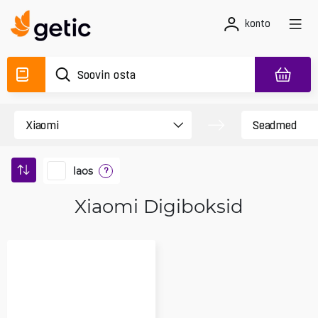
konto
laos
?
Xiaomi Digiboksid