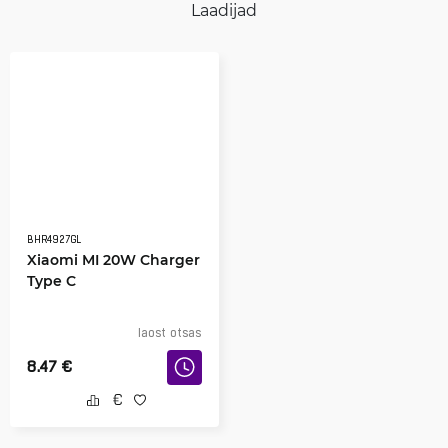
Laadijad
BHR4927GL
Xiaomi MI 20W Charger
Type C
laost otsas
8.47
€