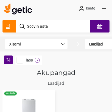
konto
laos
?
Akupangad
Laadijad
uus toode