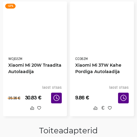
-13 %
WCJ02ZM
CC06ZM
Xiaomi Mi 20W Traadita
Xiaomi Mi 37W Kahe
Autolaadija
Pordiga Autolaadija
laost otsas
laost otsas
30.83
€
9.86
€
35.36
€
Toiteadapterid