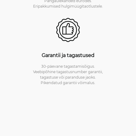
Pangaülekanded eurodes.
Eripakkumised hulgimüügitaotlustele.
Garantii ja tagastused
30-päevane tagastamisõigus.
Veebipõhine tagastusnumber garantii,
tagastuse või paranduse jaoks.
Pikendatud garantii võimalus.