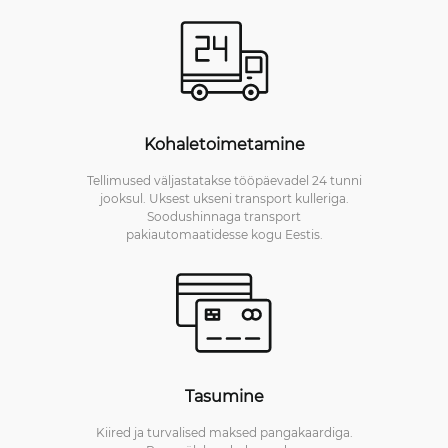
Kohaletoimetamine
Tellimused väljastatakse tööpäevadel 24 tunni
jooksul. Uksest ukseni transport kulleriga.
Soodushinnaga transport
pakiautomaatidesse kogu Eestis.
Tasumine
Kiired ja turvalised maksed pangakaardiga.