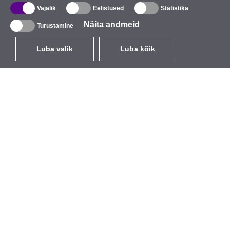
Vajalik
Eelistused
Statistika
Näita andmeid
Turustamine
Luba valik
Luba kõik
ET
EUR
käibemaksuga 24%
,
Eesti
Kataloog
Teave
Juhtmevabad seadmed
Ettevõttest
välitingimustesse
Kaubamärk
Sisseehitatavad antennid
Sündmused
WiFi 5
StarCoins
Antenni patsid
Kontaktid