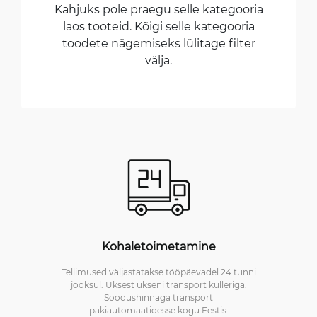
Kahjuks pole praegu selle kategooria
laos tooteid. Kõigi selle kategooria
toodete nägemiseks lülitage filter
välja.
Kohaletoimetamine
Tellimused väljastatakse tööpäevadel 24 tunni
jooksul. Uksest ukseni transport kulleriga.
Soodushinnaga transport
pakiautomaatidesse kogu Eestis.