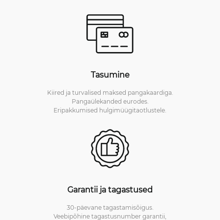
Tasumine
Kiired ja turvalised maksed pangakaardiga.
Pangaülekanded eurodes.
Eripakkumised hulgimüügitaotlustele.
Garantii ja tagastused
30-päevane tagastamisõigus.
Veebipõhine tagastusnumber garantii,