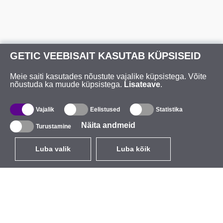
GETIC VEEBISAIT KASUTAB KÜPSISEID
Meie saiti kasutades nõustute vajalike küpsistega. Võite
nõustuda ka muude küpsistega.
Lisateave
.
Vajalik
Eelistused
Statistika
Näita andmeid
Turustamine
Luba valik
Luba kõik
ET
EUR
käibemaksuga 24%
,
Eesti