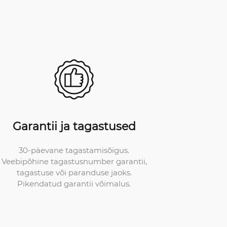
Garantii ja tagastused
30-päevane tagastamisõigus.
Veebipõhine tagastusnumber garantii,
tagastuse või paranduse jaoks.
Pikendatud garantii võimalus.