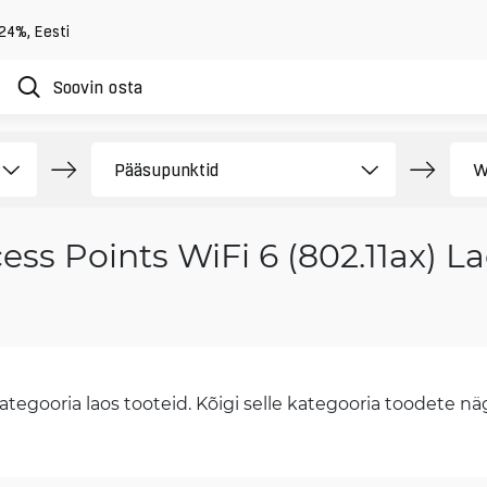
 24%
,
Eesti
ess Points WiFi 6 (802.11ax) L
tegooria laos tooteid. Kõigi selle kategooria toodete näge