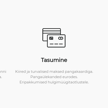
Tasumine
Kiired ja turvalised maksed pangakaardiga.
unni
Pangaülekanded eurodes.
a.
Eripakkumised hulgimüügitaotlustele.