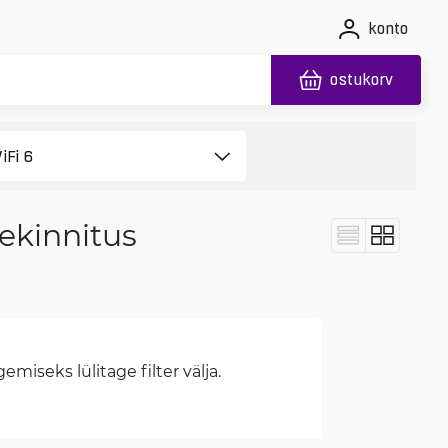
konto
ostukorv
aekinnitus
miseks lülitage filter välja.