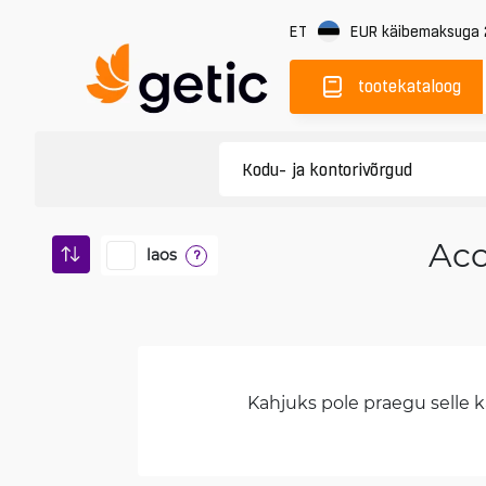
ET
EUR
käibemaksuga
tootekataloog
Acc
laos
?
Kahjuks pole praegu selle ka