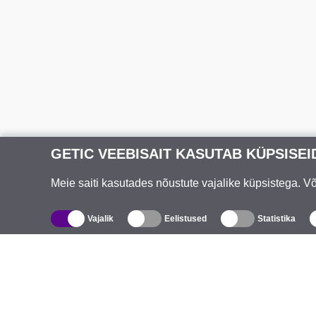
GETIC VEEBISAIT KASUTAB KÜPSISEI
Meie saiti kasutades nõustute vajalike küpsistega. 
Vajalik
Eelistused
Statistika
Kataloog
T