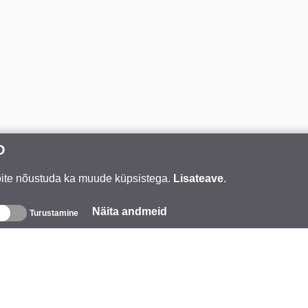
D
Võite nõustuda ka muude küpsistega.
Lisateave
.
Näita andmeid
Turustamine
eave