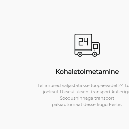
Kohaletoimetamine
Tellimused väljastatakse tööpäevadel 24 t
jooksul. Uksest ukseni transport kullerig
Soodushinnaga transport
pakiautomaatidesse kogu Eestis.