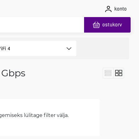
konto
ostukorv
1 Gbps
miseks lülitage filter välja.