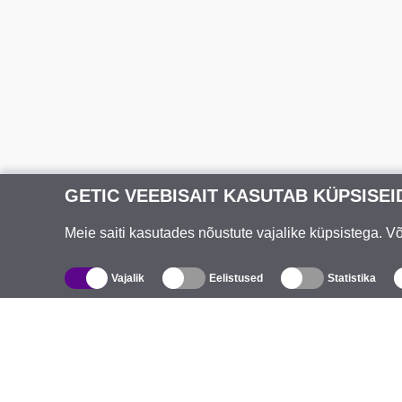
GETIC VEEBISAIT KASUTAB KÜPSISEI
Meie saiti kasutades nõustute vajalike küpsistega. 
Vajalik
Eelistused
Statistika
Kataloog
T