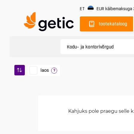
ET
EUR
käibemaksuga
tootekataloog
laos
?
Kahjuks pole praegu selle ka