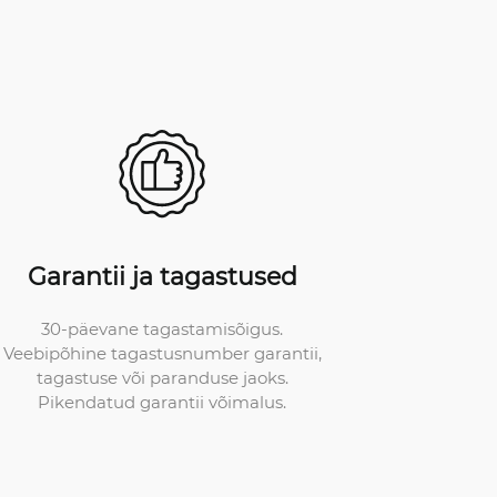
Garantii ja tagastused
30-päevane tagastamisõigus.
Veebipõhine tagastusnumber garantii,
tagastuse või paranduse jaoks.
Pikendatud garantii võimalus.