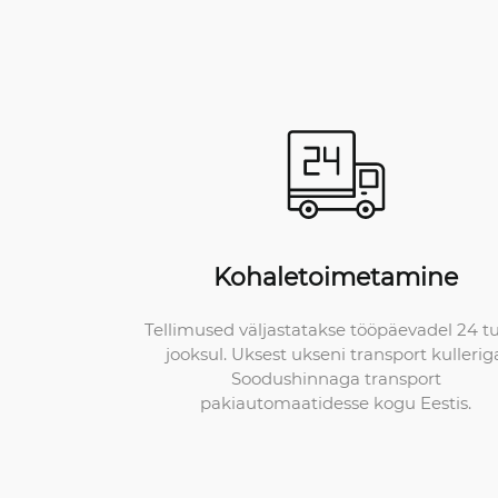
Kohaletoimetamine
Tellimused väljastatakse tööpäevadel 24 t
jooksul. Uksest ukseni transport kullerig
Soodushinnaga transport
pakiautomaatidesse kogu Eestis.