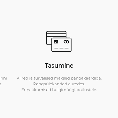
Tasumine
Kiired ja turvalised maksed pangakaardiga.
unni
Pangaülekanded eurodes.
a.
Eripakkumised hulgimüügitaotlustele.