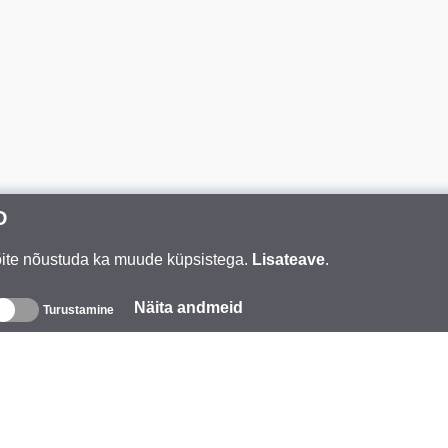
D
Võite nõustuda ka muude küpsistega.
Lisateave
.
Näita andmeid
Turustamine
eave