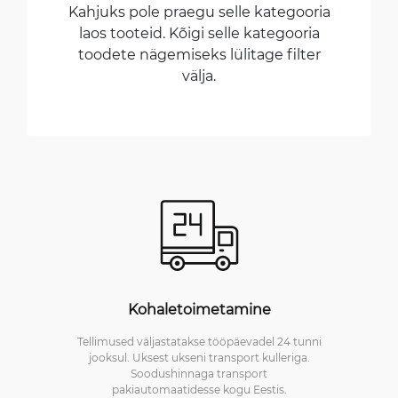
Kahjuks pole praegu selle kategooria
laos tooteid. Kõigi selle kategooria
toodete nägemiseks lülitage filter
välja.
Kohaletoimetamine
Tellimused väljastatakse tööpäevadel 24 tunni
jooksul. Uksest ukseni transport kulleriga.
Soodushinnaga transport
pakiautomaatidesse kogu Eestis.