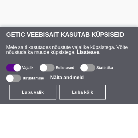
GETIC VEEBISAIT KASUTAB KÜPSISEID
Meie saiti kasutades nõustute vajalike küpsistega. Võite
nõustuda ka muude küpsistega.
Lisateave
.
Vajalik
Eelistused
Statistika
Näita andmeid
Turustamine
Luba valik
Luba kõik
ET
EUR
käibemaksuga 24%
,
Eesti