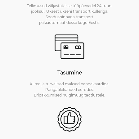
Tellimused väljastatakse tööpäevadel 24 tunni
jooksul. Uksest ukseni transport kulleriga.
Soodushinnaga transport
pakiautomaatidesse kogu Eestis.
Tasumine
Kiired ja turvalised maksed pangakaardiga.
Pangaülekanded eurodes.
Eripakkumised hulgimüügitaotlustele.