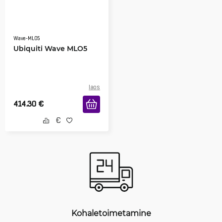
Wave-MLO5
Ubiquiti Wave MLO5
laos
414.30
€
Kohaletoimetamine