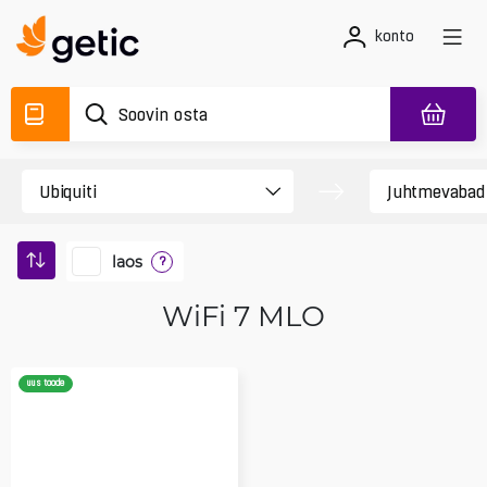
konto
laos
?
WiFi 7 MLO
uus toode