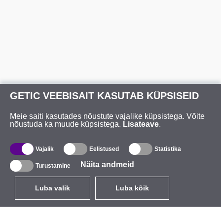
GETIC VEEBISAIT KASUTAB KÜPSISEID
Meie saiti kasutades nõustute vajalike küpsistega. Võite
nõustuda ka muude küpsistega.
Lisateave
.
Vajalik
Eelistused
Statistika
Näita andmeid
Turustamine
Luba valik
Luba kõik