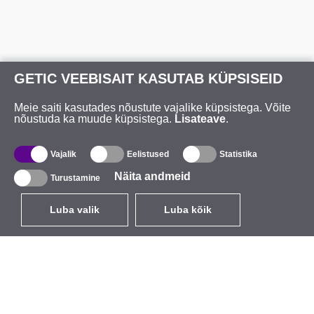
GETIC VEEBISAIT KASUTAB KÜPSISEID
Meie saiti kasutades nõustute vajalike küpsistega. Võite
nõustuda ka muude küpsistega.
Lisateave
.
Vajalik
Eelistused
Statistika
Näita andmeid
Turustamine
Luba valik
Luba kõik
ET
EUR
käibemaksuga 24%
,
Eesti