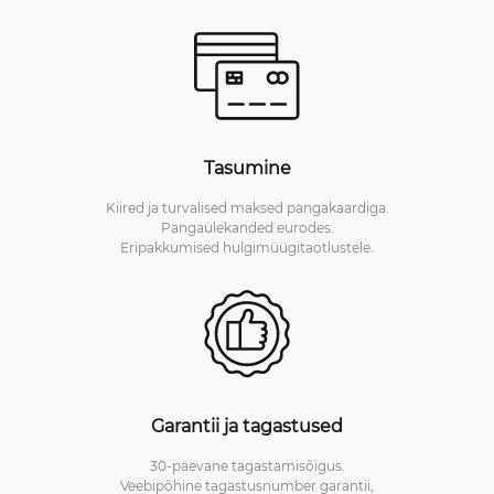
Tasumine
Kiired ja turvalised maksed pangakaardiga.
Pangaülekanded eurodes.
Eripakkumised hulgimüügitaotlustele.
Garantii ja tagastused
30-päevane tagastamisõigus.
Veebipõhine tagastusnumber garantii,