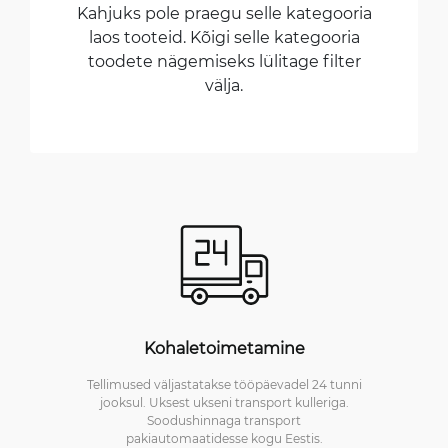
Kahjuks pole praegu selle kategooria
laos tooteid. Kõigi selle kategooria
toodete nägemiseks lülitage filter
välja.
Kohaletoimetamine
Tellimused väljastatakse tööpäevadel 24 tunni
jooksul. Uksest ukseni transport kulleriga.
Soodushinnaga transport
pakiautomaatidesse kogu Eestis.