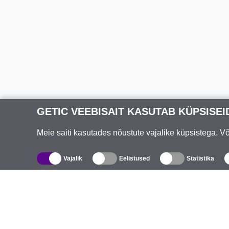
GETIC VEEBISAIT KASUTAB KÜPSISEI
Meie saiti kasutades nõustute vajalike küpsistega. 
Vajalik
Eelistused
Statistika
Kataloog
T