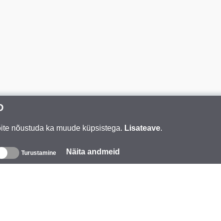
D
Võite nõustuda ka muude küpsistega.
Lisateave
.
Näita andmeid
Turustamine
eave