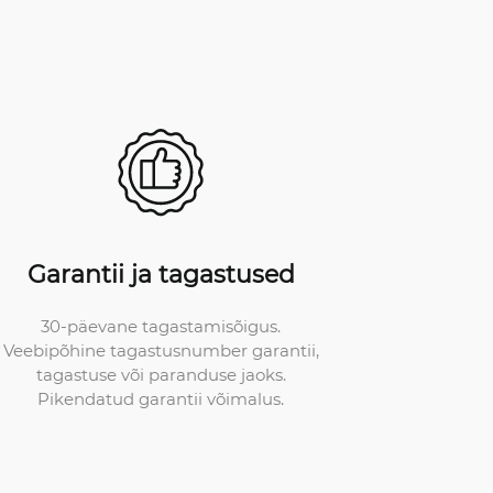
Garantii ja tagastused
30-päevane tagastamisõigus.
Veebipõhine tagastusnumber garantii,
tagastuse või paranduse jaoks.
Pikendatud garantii võimalus.