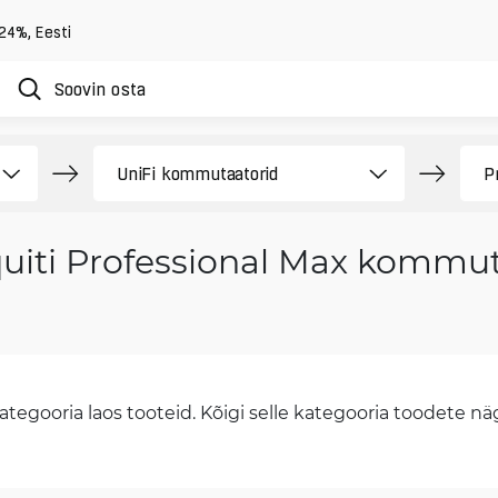
 24%
,
Eesti
uiti Professional Max kommut
tegooria laos tooteid. Kõigi selle kategooria toodete näge