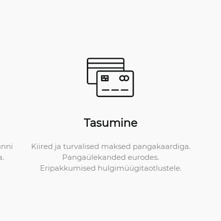
Tasumine
Kiired ja turvalised maksed pangakaardiga.
unni
Pangaülekanded eurodes.
a.
Eripakkumised hulgimüügitaotlustele.