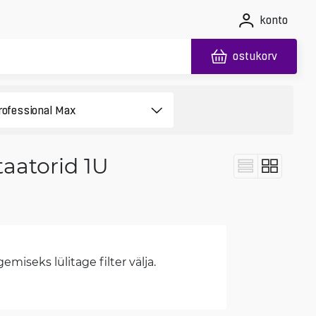
konto
ostukorv
aatorid 1U
miseks lülitage filter välja.