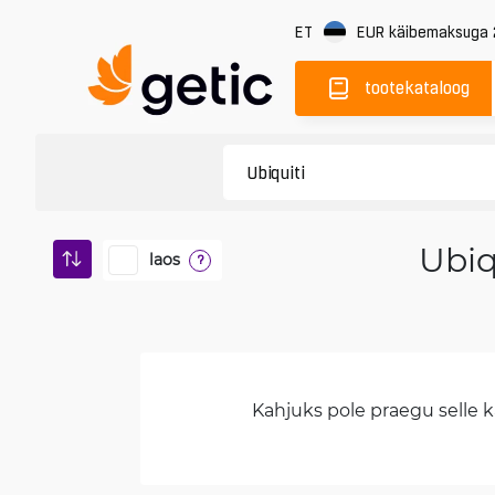
ET
EUR
käibemaksuga
tootekataloog
Ubiq
laos
?
Kahjuks pole praegu selle ka