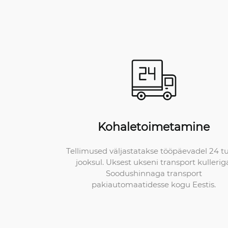
Kohaletoimetamine
Tellimused väljastatakse tööpäevadel 24 t
jooksul. Uksest ukseni transport kullerig
Soodushinnaga transport
pakiautomaatidesse kogu Eestis.