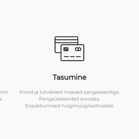
Tasumine
Kiired ja turvalised maksed pangakaardiga.
unni
Pangaülekanded eurodes.
a.
Eripakkumised hulgimüügitaotlustele.