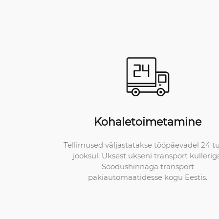
Kohaletoimetamine
Tellimused väljastatakse tööpäevadel 24 t
jooksul. Uksest ukseni transport kullerig
Soodushinnaga transport
pakiautomaatidesse kogu Eestis.