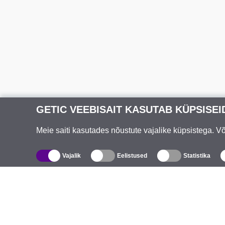
GETIC VEEBISAIT KASUTAB KÜPSISEI
Meie saiti kasutades nõustute vajalike küpsistega. 
Vajalik
Eelistused
Statistika
Kataloog
T