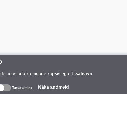
D
Võite nõustuda ka muude küpsistega.
Lisateave
.
Näita andmeid
Turustamine
eave