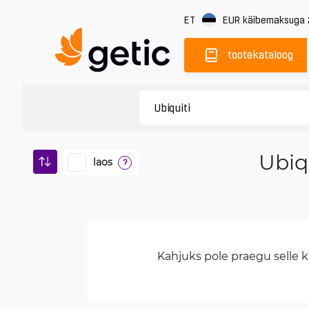
ET
EUR
käibemaksuga
tootekataloog
Ubiq
laos
?
Kahjuks pole praegu selle ka