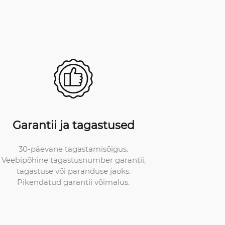
Garantii ja tagastused
30-päevane tagastamisõigus.
Veebipõhine tagastusnumber garantii,
tagastuse või paranduse jaoks.
Pikendatud garantii võimalus.