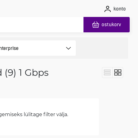
konto
ostukorv
 (9) 1 Gbps
miseks lülitage filter välja.