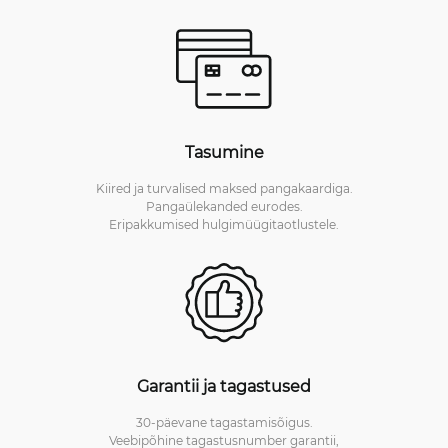
Tasumine
Kiired ja turvalised maksed pangakaardiga.
Pangaülekanded eurodes.
Eripakkumised hulgimüügitaotlustele.
Garantii ja tagastused
30-päevane tagastamisõigus.
Veebipõhine tagastusnumber garantii,