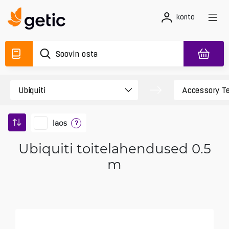
konto
laos
?
Ubiquiti toitelahendused 0.5
m