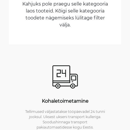
Kahjuks pole praegu selle kategooria
laos tooteid. Kõigi selle kategooria
toodete nägemiseks lülitage filter
välja.
Kohaletoimetamine
Tellimused väljastatakse tööpäevadel 24 tunni
jooksul. Uksest ukseni transport kulleriga.
Soodushinnaga transport
pakiautomaatidesse kogu Eestis.