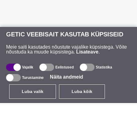
GETIC VEEBISAIT KASUTAB KÜPSISEID
Meie saiti kasutades nõustute vajalike küpsistega. Võite
nõustuda ka muude küpsistega.
Lisateave
.
Vajalik
Eelistused
Statistika
Näita andmeid
Turustamine
Luba valik
Luba kõik
ET
EUR
käibemaksuga 24%
,
Eesti