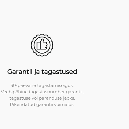
Garantii ja tagastused
30-päevane tagastamisõigus.
Veebipõhine tagastusnumber garantii,
tagastuse või paranduse jaoks.
Pikendatud garantii võimalus.