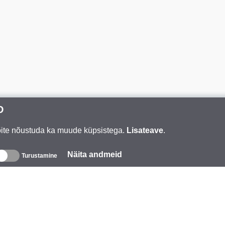
D
Võite nõustuda ka muude küpsistega.
Lisateave
.
Näita andmeid
Turustamine
eave