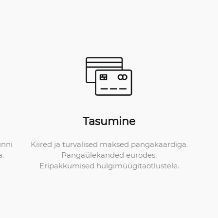
Tasumine
Kiired ja turvalised maksed pangakaardiga.
unni
Pangaülekanded eurodes.
a.
Eripakkumised hulgimüügitaotlustele.