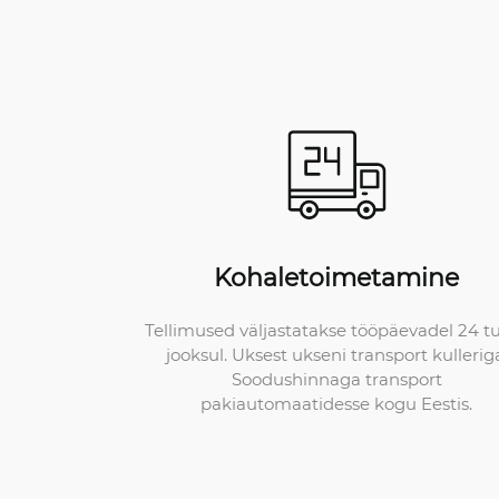
Kohaletoimetamine
Tellimused väljastatakse tööpäevadel 24 t
jooksul. Uksest ukseni transport kullerig
Soodushinnaga transport
pakiautomaatidesse kogu Eestis.