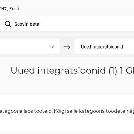
 24%
,
Eesti
Uued integratsioonid (1) 1 
tegooria laos tooteid. Kõigi selle kategooria toodete näge