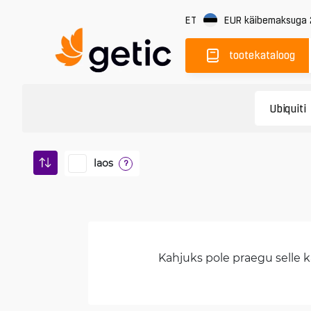
ET
EUR
käibemaksuga
tootekataloog
laos
?
Kahjuks pole praegu selle ka