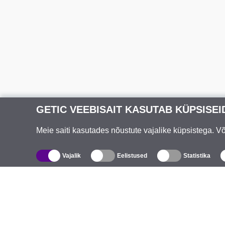
GETIC VEEBISAIT KASUTAB KÜPSISEI
Meie saiti kasutades nõustute vajalike küpsistega. 
Vajalik
Eelistused
Statistika
Kataloog
T