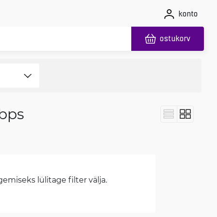
konto
ostukorv
Gbps
miseks lülitage filter välja.