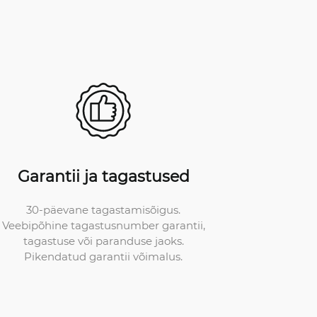
Garantii ja tagastused
30-päevane tagastamisõigus.
Veebipõhine tagastusnumber garantii,
tagastuse või paranduse jaoks.
Pikendatud garantii võimalus.