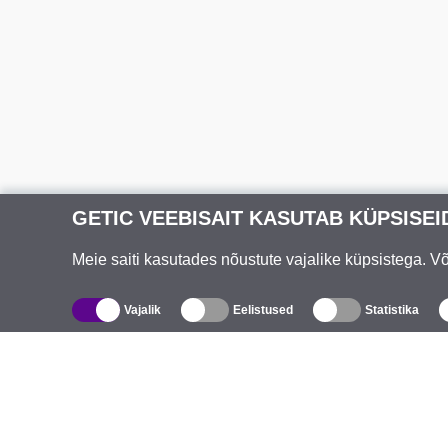
GETIC VEEBISAIT KASUTAB KÜPSISEI
Meie saiti kasutades nõustute vajalike küpsistega. 
Vajalik
Eelistused
Statistika
Kataloog
T