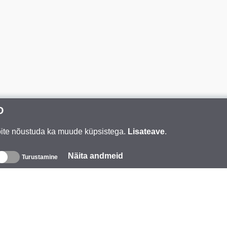
D
Võite nõustuda ka muude küpsistega.
Lisateave
.
Näita andmeid
Turustamine
eave