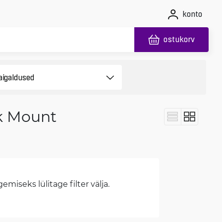
konto
ostukorv
ck Mount
miseks lülitage filter välja.