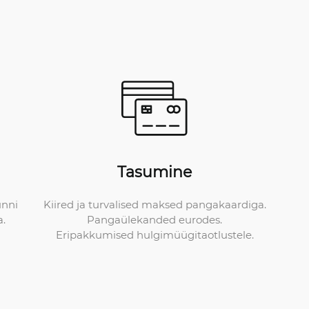
Tasumine
Kiired ja turvalised maksed pangakaardiga.
unni
Pangaülekanded eurodes.
a.
Eripakkumised hulgimüügitaotlustele.