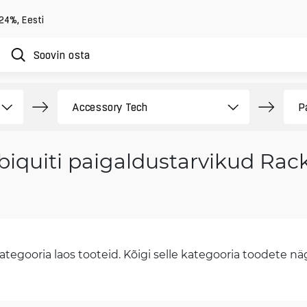
 24%
,
Eesti
biquiti paigaldustarvikud Ra
tegooria laos tooteid. Kõigi selle kategooria toodete näge