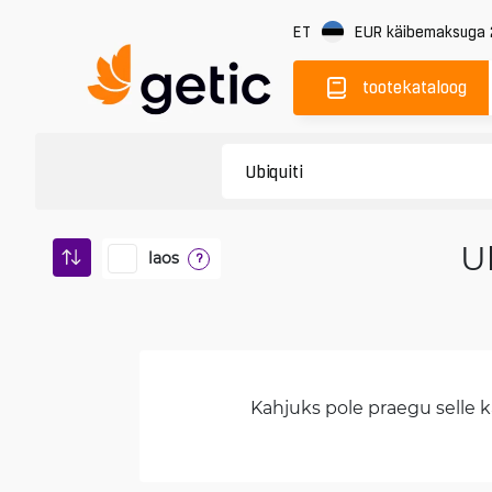
ET
EUR
käibemaksuga
tootekataloog
U
laos
?
Kahjuks pole praegu selle ka