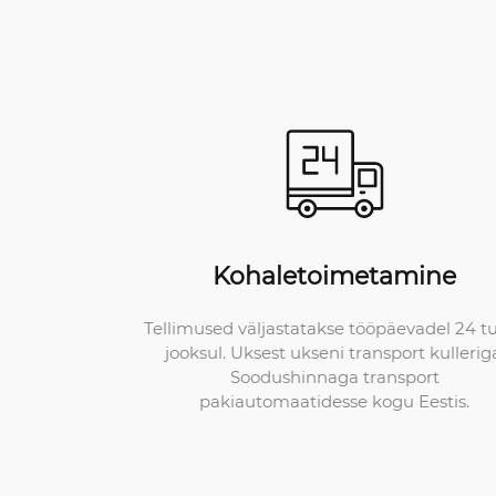
Kohaletoimetamine
Tellimused väljastatakse tööpäevadel 24 t
jooksul. Uksest ukseni transport kullerig
Soodushinnaga transport
pakiautomaatidesse kogu Eestis.