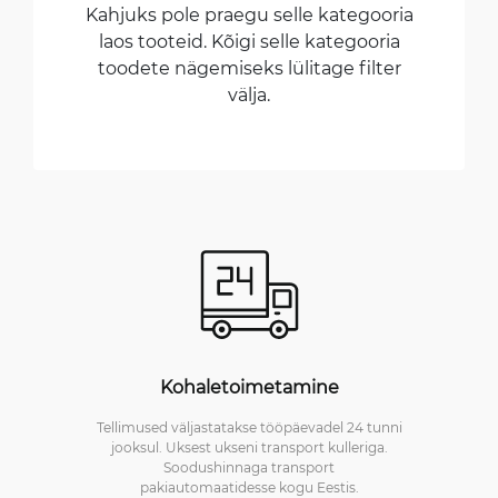
Kahjuks pole praegu selle kategooria
laos tooteid. Kõigi selle kategooria
toodete nägemiseks lülitage filter
välja.
Kohaletoimetamine
Tellimused väljastatakse tööpäevadel 24 tunni
jooksul. Uksest ukseni transport kulleriga.
Soodushinnaga transport
pakiautomaatidesse kogu Eestis.