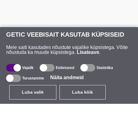
GETIC VEEBISAIT KASUTAB KÜPSISEID
Meie saiti kasutades nõustute vajalike küpsistega. Võite
nõustuda ka muude küpsistega.
Lisateave
.
Vajalik
Eelistused
Statistika
Näita andmeid
Turustamine
Luba valik
Luba kõik
ET
EUR
käibemaksuga 24%
,
Eesti