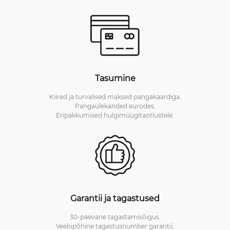
Tasumine
Kiired ja turvalised maksed pangakaardiga.
Pangaülekanded eurodes.
Eripakkumised hulgimüügitaotlustele.
Garantii ja tagastused
30-päevane tagastamisõigus.
Veebipõhine tagastusnumber garantii,