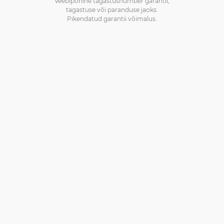
Veebipõhine tagastusnumber garantii,
tagastuse või paranduse jaoks.
Pikendatud garantii võimalus.