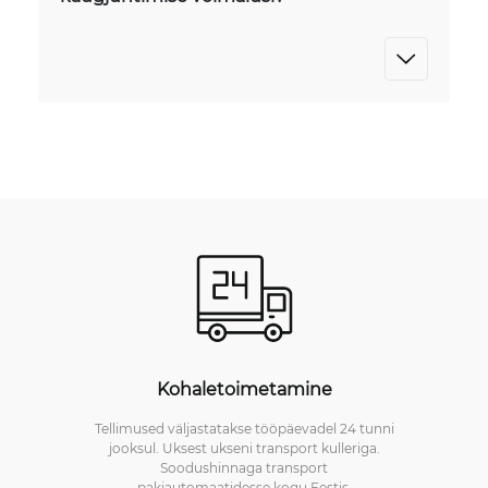
Kohaletoimetamine
Tellimused väljastatakse tööpäevadel 24 tunni
jooksul. Uksest ukseni transport kulleriga.
Soodushinnaga transport
pakiautomaatidesse kogu Eestis.