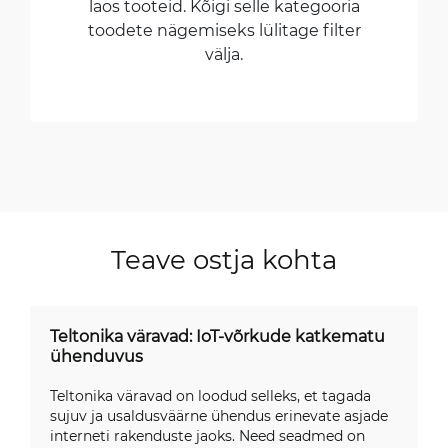
laos tooteid. Kõigi selle kategooria
toodete nägemiseks lülitage filter
välja.
Teave ostja kohta
Teltonika väravad: IoT-võrkude katkematu
ühenduvus
Teltonika väravad on loodud selleks, et tagada
sujuv ja usaldusväärne ühendus erinevate asjade
interneti rakenduste jaoks. Need seadmed on