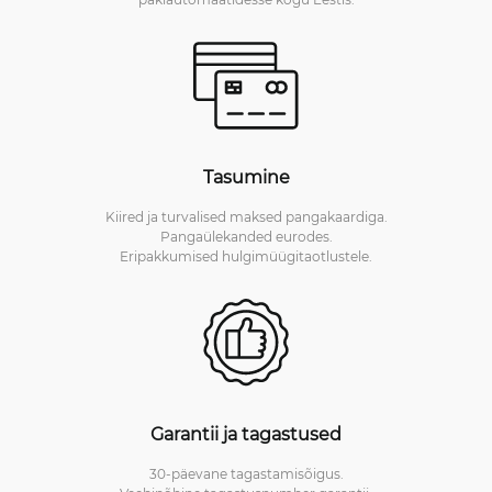
Tasumine
Kiired ja turvalised maksed pangakaardiga.
Pangaülekanded eurodes.
Eripakkumised hulgimüügitaotlustele.
Garantii ja tagastused
30-päevane tagastamisõigus.