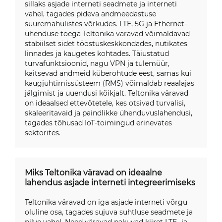
sillaks asjade interneti seadmete ja interneti
vahel, tagades pideva andmeedastuse
suuremahulistes võrkudes. LTE, 5G ja Ethernet-
ühenduse toega Teltonika väravad võimaldavad
stabiilset sidet tööstuskeskkondades, nutikates
linnades ja kaugetes kohtades. Täiustatud
turvafunktsioonid, nagu VPN ja tulemüür,
kaitsevad andmeid küberohtude eest, samas kui
kaugjuhtimissüsteem (RMS) võimaldab reaalajas
jälgimist ja uuendusi kõikjalt. Teltonika väravad
on ideaalsed ettevõtetele, kes otsivad turvalisi,
skaleeritavaid ja paindlikke ühenduvuslahendusi,
tagades tõhusad IoT-toimingud erinevates
sektorites.
Miks Teltonika väravad on ideaalne
lahendus asjade interneti integreerimiseks
Teltonika väravad on iga asjade interneti võrgu
oluline osa, tagades sujuva suhtluse seadmete ja
pilve vahel. Need väravad pakuvad kiiret LTE- ja