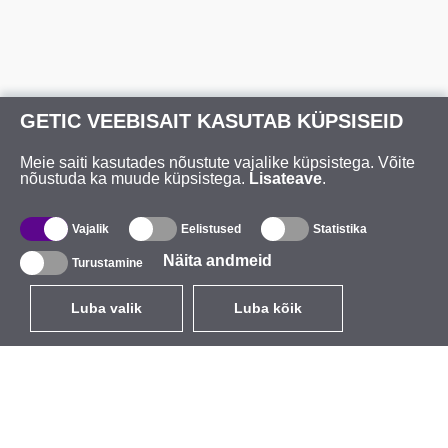
GETIC VEEBISAIT KASUTAB KÜPSISEID
Meie saiti kasutades nõustute vajalike küpsistega. Võite
nõustuda ka muude küpsistega.
Lisateave
.
Vajalik
Eelistused
Statistika
Näita andmeid
Turustamine
Luba valik
Luba kõik
ET
EUR
käibemaksuga 24%
,
Eesti