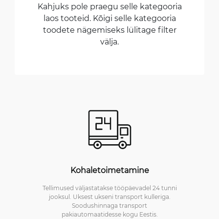
Kahjuks pole praegu selle kategooria
laos tooteid. Kõigi selle kategooria
toodete nägemiseks lülitage filter
välja.
Kohaletoimetamine
Tellimused väljastatakse tööpäevadel 24 tunni
jooksul. Uksest ukseni transport kulleriga.
Soodushinnaga transport
pakiautomaatidesse kogu Eestis.