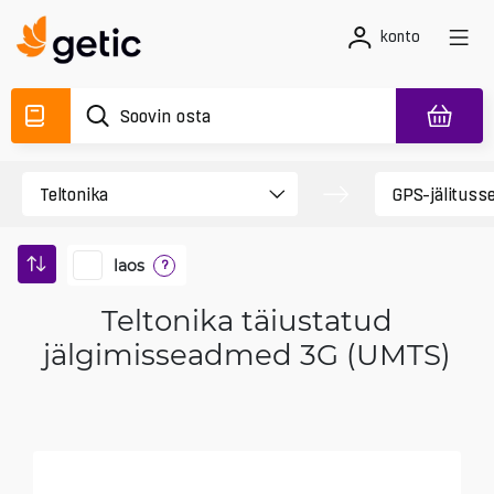
konto
laos
?
Teltonika täiustatud
jälgimisseadmed 3G (UMTS)