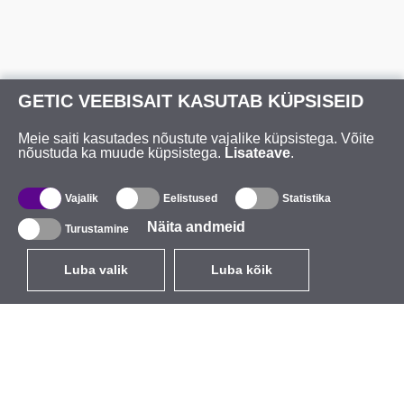
GETIC VEEBISAIT KASUTAB KÜPSISEID
Meie saiti kasutades nõustute vajalike küpsistega. Võite
nõustuda ka muude küpsistega.
Lisateave
.
Vajalik
Eelistused
Statistika
Näita andmeid
Turustamine
Luba valik
Luba kõik
ET
EUR
käibemaksuga 24%
,
Eesti