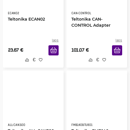
ECAN02
CAN-CONTROL
Teltonika ECAN02
Teltonika CAN-
CONTROL Adapter
laos
laos
23.67
€
101.07
€
ALL-CAN300
FMB140BTU801