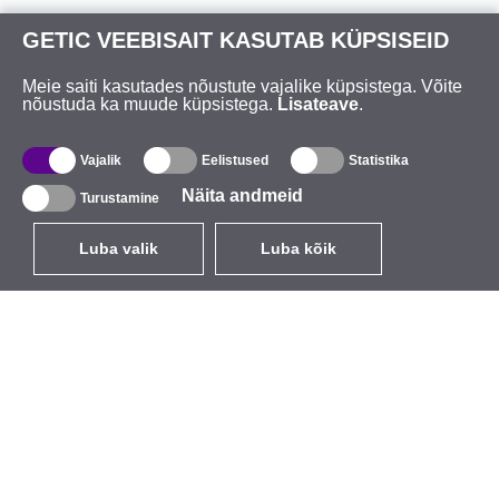
GETIC VEEBISAIT KASUTAB KÜPSISEID
Meie saiti kasutades nõustute vajalike küpsistega. Võite
nõustuda ka muude küpsistega.
Lisateave
.
Vajalik
Eelistused
Statistika
Näita andmeid
Turustamine
Luba valik
Luba kõik
ET
EUR
käibemaksuga 24%
,
Eesti
Kataloog
Teave