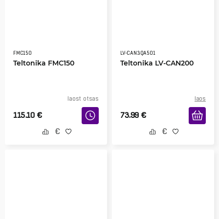
FMC150
LV-CAN3QA501
Teltonika FMC150
Teltonika LV-CAN200
laost otsas
laos
115.10
€
73.99
€