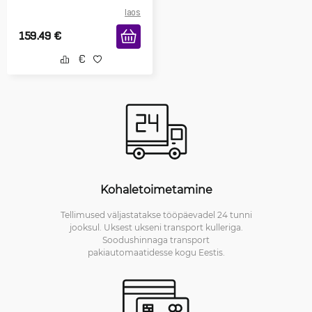
laos
159.49
€
Kohaletoimetamine
Tellimused väljastatakse tööpäevadel 24 tunni
jooksul. Uksest ukseni transport kulleriga.
Soodushinnaga transport
pakiautomaatidesse kogu Eestis.