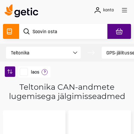
konto
laos
?
Teltonika CAN-andmete
lugemisega jälgimisseadmed