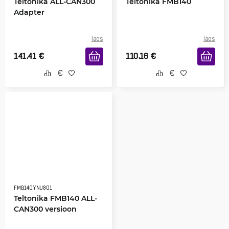
Teltonika ALL-CAN300
Teltonika FMB140
Adapter
laos
laos
141.41
€
110.16
€
FMB140YNU801
Teltonika FMB140 ALL-
CAN300 versioon