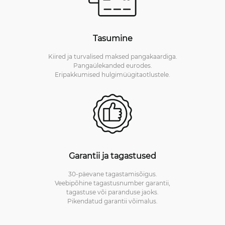
Tasumine
Kiired ja turvalised maksed pangakaardiga.
Pangaülekanded eurodes.
Eripakkumised hulgimüügitaotlustele.
Garantii ja tagastused
30-päevane tagastamisõigus.
Veebipõhine tagastusnumber garantii,
tagastuse või paranduse jaoks.
Pikendatud garantii võimalus.