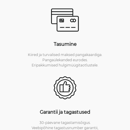
Tasumine
Kiired ja turvalised maksed pangakaardiga.
Pangaülekanded eurodes.
Eripakkumised hulgimüügitaotlustele.
Garantii ja tagastused
30-päevane tagastamisõigus.
Veebipõhine tagastusnumber garantii,