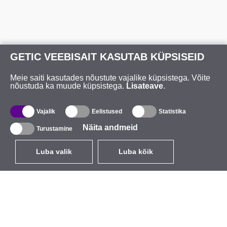
GETIC VEEBISAIT KASUTAB KÜPSISEID
Meie saiti kasutades nõustute vajalike küpsistega. Võite
nõustuda ka muude küpsistega.
Lisateave
.
Vajalik
Eelistused
Statistika
Näita andmeid
Turustamine
Luba valik
Luba kõik
ET
EUR
käibemaksuga 24%
,
Eesti