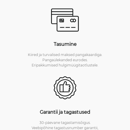
Tasumine
Kiired ja turvalised maksed pangakaardiga.
Pangaülekanded eurodes.
Eripakkumised hulgimüügitaotlustele.
Garantii ja tagastused
30-päevane tagastamisõigus.
Veebipõhine tagastusnumber garantii,