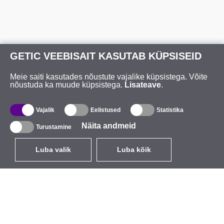
GETIC VEEBISAIT KASUTAB KÜPSISEID
Meie saiti kasutades nõustute vajalike küpsistega. Võite
nõustuda ka muude küpsistega.
Lisateave
.
Vajalik
Eelistused
Statistika
Näita andmeid
Turustamine
Luba valik
Luba kõik
ET
EUR
käibemaksuga 24%
,
Eesti