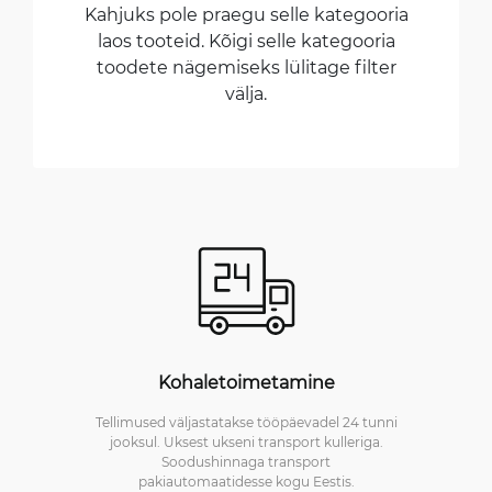
Kahjuks pole praegu selle kategooria
laos tooteid. Kõigi selle kategooria
toodete nägemiseks lülitage filter
välja.
Kohaletoimetamine
Tellimused väljastatakse tööpäevadel 24 tunni
jooksul. Uksest ukseni transport kulleriga.
Soodushinnaga transport
pakiautomaatidesse kogu Eestis.