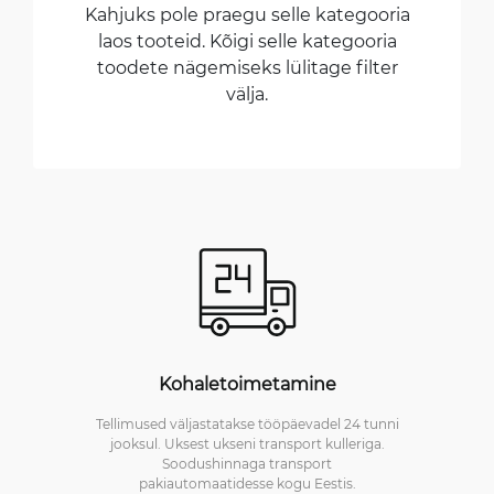
Kahjuks pole praegu selle kategooria
laos tooteid. Kõigi selle kategooria
toodete nägemiseks lülitage filter
välja.
Kohaletoimetamine
Tellimused väljastatakse tööpäevadel 24 tunni
jooksul. Uksest ukseni transport kulleriga.
Soodushinnaga transport
pakiautomaatidesse kogu Eestis.