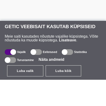
GETIC VEEBISAIT KASUTAB KÜPSISEID
Meie saiti kasutades nõustute vajalike küpsistega. Võite
nõustuda ka muude küpsistega.
Lisateave
.
Vajalik
Eelistused
Statistika
Näita andmeid
Turustamine
Luba valik
Luba kõik
ET
EUR
käibemaksuga 24%
,
Eesti