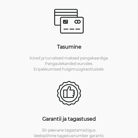
Tasumine
Kiired ja turvalised maksed pangakaardiga.
Pangaülekanded eurodes.
Eripakkumised hulgimüügitaotlustele.
Garantii ja tagastused
30-päevane tagastamisõigus.
Veebipõhine tagastusnumber garantii,