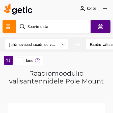
konto
laos
?
Raadiomoodulid
välisantennidele Pole Mount