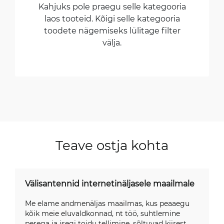
Kahjuks pole praegu selle kategooria
laos tooteid. Kõigi selle kategooria
toodete nägemiseks lülitage filter
välja.
Teave ostja kohta
Välisantennid internetinäljasele maailmale
Me elame andmenäljas maailmas, kus peaaegu
kõik meie eluvaldkonnad, nt töö, suhtlemine
perega ja isegi toidu tellimine, sõltuvad kiirest