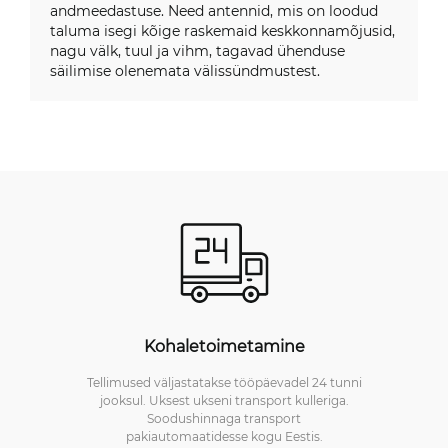
andmeedastuse. Need antennid, mis on loodud
taluma isegi kõige raskemaid keskkonnamõjusid,
nagu välk, tuul ja vihm, tagavad ühenduse
säilimise olenemata välissündmustest.
Kohaletoimetamine
Tellimused väljastatakse tööpäevadel 24 tunni
jooksul. Uksest ukseni transport kulleriga.
Soodushinnaga transport
pakiautomaatidesse kogu Eestis.