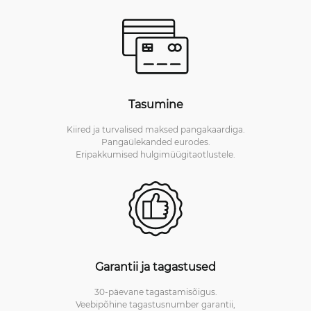
Tasumine
Kiired ja turvalised maksed pangakaardiga.
Pangaülekanded eurodes.
Eripakkumised hulgimüügitaotlustele.
Garantii ja tagastused
30-päevane tagastamisõigus.
Veebipõhine tagastusnumber garantii,