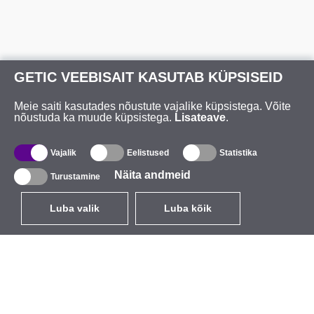
GETIC VEEBISAIT KASUTAB KÜPSISEID
Meie saiti kasutades nõustute vajalike küpsistega. Võite
nõustuda ka muude küpsistega.
Lisateave
.
Vajalik
Eelistused
Statistika
Näita andmeid
Turustamine
Luba valik
Luba kõik
ET
EUR
käibemaksuga 24%
,
Eesti