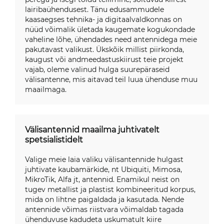
lairibaühendusest. Tänu edusammudele
kaasaegses tehnika- ja digitaalvaldkonnas on
nüüd võimalik ületada kaugemate kogukondade
vaheline lõhe, ühendades need antennidega meie
pakutavast valikust. Ükskõik millist piirkonda,
kaugust või andmeedastuskiirust teie projekt
vajab, oleme valinud hulga suurepäraseid
välisantenne, mis aitavad teil luua ühenduse muu
maailmaga.
Välisantennid maailma juhtivatelt
spetsialistidelt
Valige meie laia valiku välisantennide hulgast
juhtivate kaubamärkide, nt Ubiquiti, Mimosa,
MikroTik, Alfa jt, antennid. Enamikul neist on
tugev metallist ja plastist kombineeritud korpus,
mida on lihtne paigaldada ja kasutada. Nende
antennide võimas riistvara võimaldab tagada
ühenduvuse kadudeta uskumatult kiire