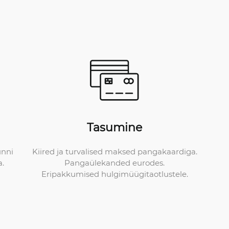
Tasumine
Kiired ja turvalised maksed pangakaardiga.
unni
Pangaülekanded eurodes.
a.
Eripakkumised hulgimüügitaotlustele.