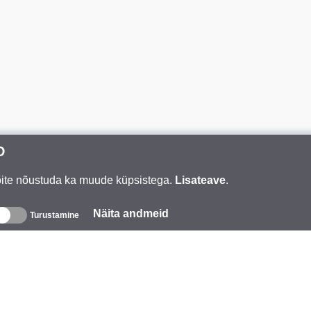
D
Võite nõustuda ka muude küpsistega.
Lisateave
.
Näita andmeid
Turustamine
eave