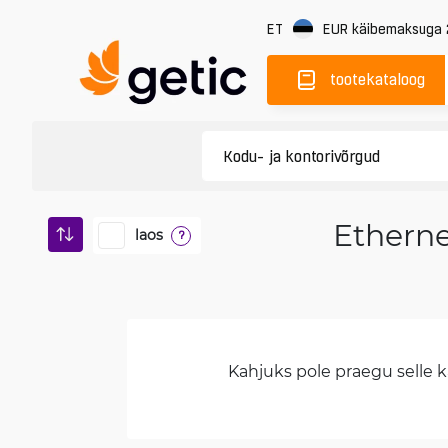
ET
EUR
käibemaksuga
tootekataloog
Etherne
laos
?
Kahjuks pole praegu selle ka