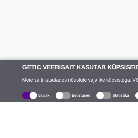
GETIC VEEBISAIT KASUTAB KÜPSISEI
Meie saiti kasutades nõustute vajalike küpsistega. 
Vajalik
Eelistused
Statistika
Kataloog
T