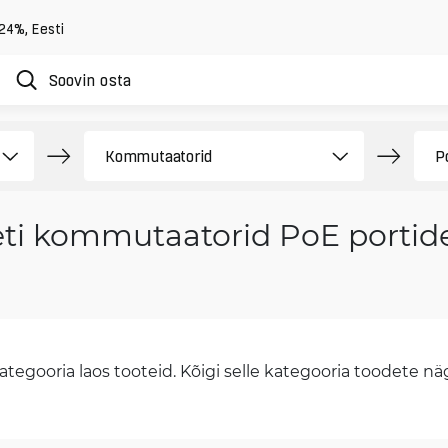
 24%
,
Eesti
ti kommutaatorid PoE portide
tegooria laos tooteid. Kõigi selle kategooria toodete näge