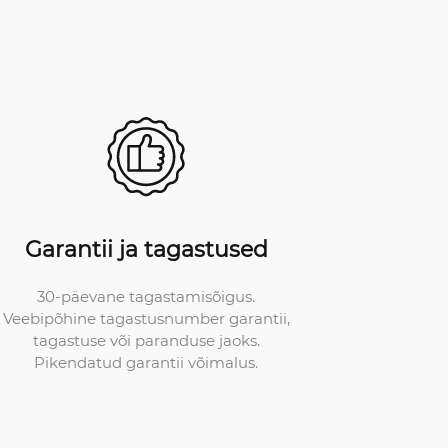
Garantii ja tagastused
30-päevane tagastamisõigus.
Veebipõhine tagastusnumber garantii,
tagastuse või paranduse jaoks.
Pikendatud garantii võimalus.