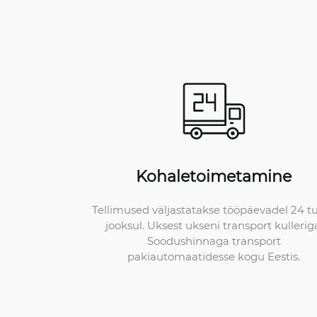
Kohaletoimetamine
Tellimused väljastatakse tööpäevadel 24 t
jooksul. Uksest ukseni transport kullerig
Soodushinnaga transport
pakiautomaatidesse kogu Eestis.