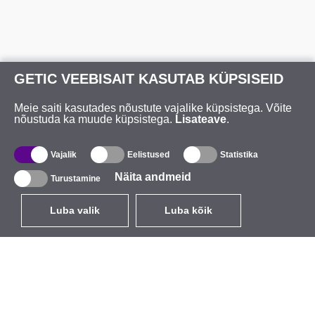
GETIC VEEBISAIT KASUTAB KÜPSISEID
Meie saiti kasutades nõustute vajalike küpsistega. Võite
nõustuda ka muude küpsistega.
Lisateave
.
Vajalik
Eelistused
Statistika
Näita andmeid
Turustamine
Luba valik
Luba kõik
ET
EUR
käibemaksuga 24%
,
Eesti