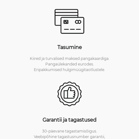
Tasumine
Kiired ja turvalised maksed pangakaardiga.
Pangaülekanded eurodes.
Eripakkumised hulgimüügitaotlustele.
Garantii ja tagastused
30-päevane tagastamisõigus.
Veebipõhine tagastusnumber garantii,