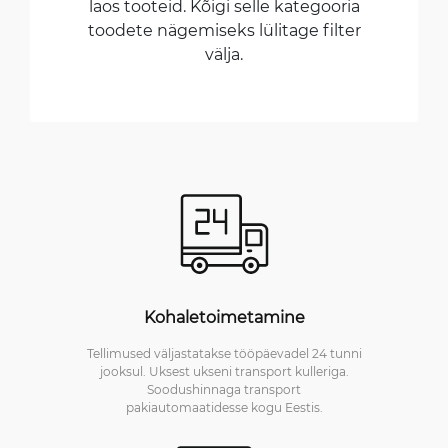
laos tooteid. Kõigi selle kategooria
toodete nägemiseks lülitage filter
välja.
Kohaletoimetamine
Tellimused väljastatakse tööpäevadel 24 tunni
jooksul. Uksest ukseni transport kulleriga.
Soodushinnaga transport
pakiautomaatidesse kogu Eestis.