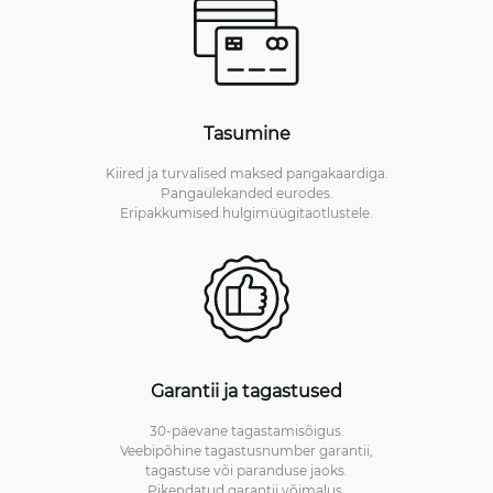
Tasumine
Kiired ja turvalised maksed pangakaardiga.
Pangaülekanded eurodes.
Eripakkumised hulgimüügitaotlustele.
Garantii ja tagastused
30-päevane tagastamisõigus.
Veebipõhine tagastusnumber garantii,
tagastuse või paranduse jaoks.
Pikendatud garantii võimalus.