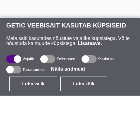
GETIC VEEBISAIT KASUTAB KÜPSISEID
Meie saiti kasutades nõustute vajalike küpsistega. Võite
nõustuda ka muude küpsistega.
Lisateave
.
Vajalik
Eelistused
Statistika
Näita andmeid
Turustamine
Luba valik
Luba kõik
ET
EUR
käibemaksuga 24%
,
Eesti