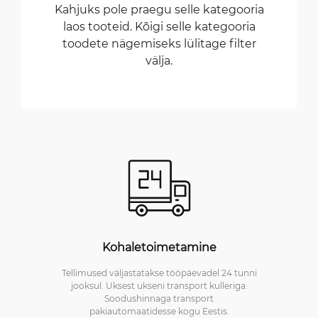
Kahjuks pole praegu selle kategooria
laos tooteid. Kõigi selle kategooria
toodete nägemiseks lülitage filter
välja.
Kohaletoimetamine
Tellimused väljastatakse tööpäevadel 24 tunni
jooksul. Uksest ukseni transport kulleriga.
Soodushinnaga transport
pakiautomaatidesse kogu Eestis.