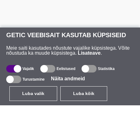
GETIC VEEBISAIT KASUTAB KÜPSISEID
Meie saiti kasutades nõustute vajalike küpsistega. Võite
nõustuda ka muude küpsistega.
Lisateave
.
Vajalik
Eelistused
Statistika
Näita andmeid
Turustamine
Luba valik
Luba kõik
ET
EUR
käibemaksuga 24%
,
Eesti