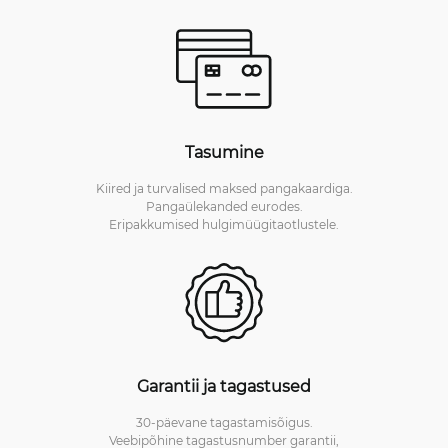
Tasumine
Kiired ja turvalised maksed pangakaardiga.
Pangaülekanded eurodes.
Eripakkumised hulgimüügitaotlustele.
Garantii ja tagastused
30-päevane tagastamisõigus.
Veebipõhine tagastusnumber garantii,