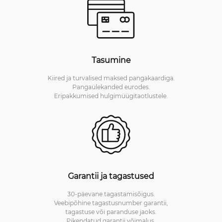
Tasumine
Kiired ja turvalised maksed pangakaardiga.
Pangaülekanded eurodes.
Eripakkumised hulgimüügitaotlustele.
Garantii ja tagastused
30-päevane tagastamisõigus.
Veebipõhine tagastusnumber garantii,
tagastuse või paranduse jaoks.
Pikendatud garantii võimalus.