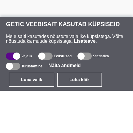
GETIC VEEBISAIT KASUTAB KÜPSISEID
Meie saiti kasutades nõustute vajalike küpsistega. Võite
nõustuda ka muude küpsistega.
Lisateave
.
Vajalik
Eelistused
Statistika
Näita andmeid
Turustamine
Luba valik
Luba kõik
ET
EUR
käibemaksuga 24%
,
Eesti