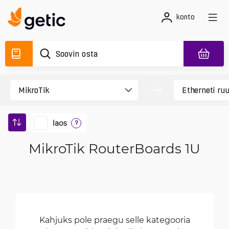
konto
laos
?
MikroTik RouterBoards 1U
Kahjuks pole praegu selle kategooria