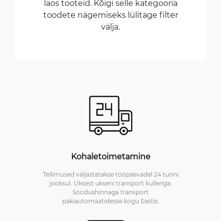
laos tooteid. Kõigi selle kategooria
toodete nägemiseks lülitage filter
välja.
Kohaletoimetamine
Tellimused väljastatakse tööpäevadel 24 tunni
jooksul. Uksest ukseni transport kulleriga.
Soodushinnaga transport
pakiautomaatidesse kogu Eestis.