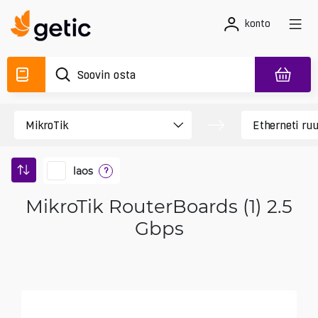
konto
laos
?
MikroTik RouterBoards (1) 2.5
Gbps