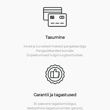
Tasumine
Kiired ja turvalised maksed pangakaardiga.
Pangaülekanded eurodes.
Eripakkumised hulgimüügitaotlustele.
Garantii ja tagastused
30-päevane tagastamisõigus.
Veebipõhine tagastusnumber garantii,