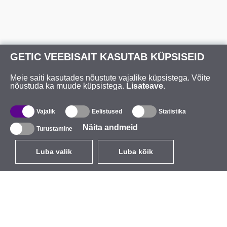
GETIC VEEBISAIT KASUTAB KÜPSISEID
Meie saiti kasutades nõustute vajalike küpsistega. Võite
nõustuda ka muude küpsistega.
Lisateave
.
Vajalik
Eelistused
Statistika
Näita andmeid
Turustamine
Luba valik
Luba kõik
ET
EUR
käibemaksuga 24%
,
Eesti