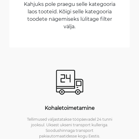
Kahjuks pole praegu selle kategooria
laos tooteid. Kõigi selle kategooria
toodete nägemiseks lülitage filter
välja.
Kohaletoimetamine
Tellimused väljastatakse tööpäevadel 24 tunni
jooksul. Uksest ukseni transport kulleriga.
Soodushinnaga transport
pakiautomaatidesse kogu Eestis.