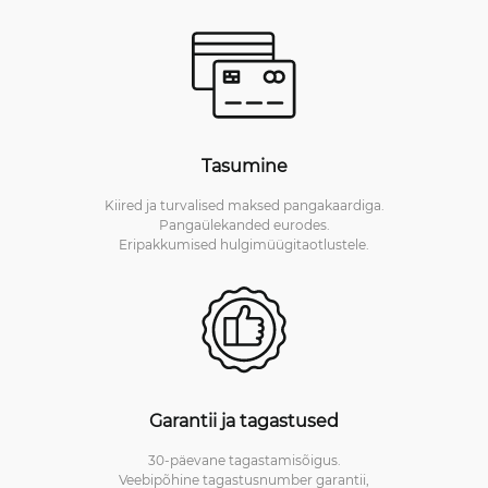
Tasumine
Kiired ja turvalised maksed pangakaardiga.
Pangaülekanded eurodes.
Eripakkumised hulgimüügitaotlustele.
Garantii ja tagastused
30-päevane tagastamisõigus.
Veebipõhine tagastusnumber garantii,