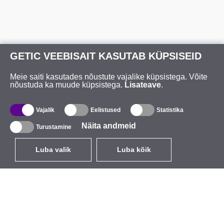
GETIC VEEBISAIT KASUTAB KÜPSISEID
Meie saiti kasutades nõustute vajalike küpsistega. Võite
nõustuda ka muude küpsistega.
Lisateave
.
Vajalik
Eelistused
Statistika
Näita andmeid
Turustamine
Luba valik
Luba kõik
ET
EUR
käibemaksuga 24%
,
Eesti