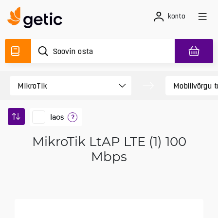
konto
laos
?
MikroTik LtAP LTE (1) 100
Mbps