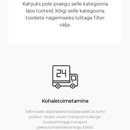
Kahjuks pole praegu selle kategooria
laos tooteid. Kõigi selle kategooria
toodete nägemiseks lülitage filter
välja.
Kohaletoimetamine
Tellimused väljastatakse tööpäevadel 24 tunni
jooksul. Uksest ukseni transport kulleriga.
Soodushinnaga transport
pakiautomaatidesse kogu Eestis.