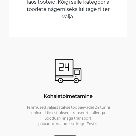
laos tooteid. Kõigi selle kategooria
toodete nägemiseks lülitage filter
välja.
Kohaletoimetamine
Tellimused väljastatakse tööpäevadel 24 tunni
jooksul. Uksest ukseni transport kulleriga.
Soodushinnaga transport
pakiautomaatidesse kogu Eestis.