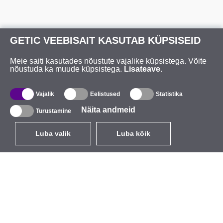
GETIC VEEBISAIT KASUTAB KÜPSISEID
Meie saiti kasutades nõustute vajalike küpsistega. Võite
nõustuda ka muude küpsistega.
Lisateave
.
Vajalik
Eelistused
Statistika
Näita andmeid
Turustamine
Luba valik
Luba kõik
ET
EUR
käibemaksuga 24%
,
Eesti