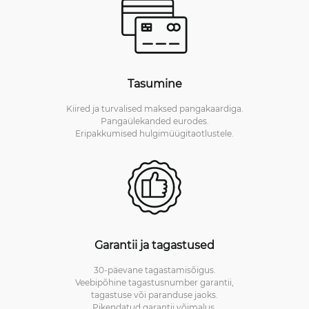
Tasumine
Kiired ja turvalised maksed pangakaardiga.
Pangaülekanded eurodes.
Eripakkumised hulgimüügitaotlustele.
Garantii ja tagastused
30-päevane tagastamisõigus.
Veebipõhine tagastusnumber garantii,
tagastuse või paranduse jaoks.
Pikendatud garantii võimalus.