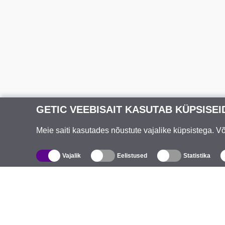
GETIC VEEBISAIT KASUTAB KÜPSISEI
Meie saiti kasutades nõustute vajalike küpsistega. 
Vajalik
Eelistused
Statistika
Kataloog
T