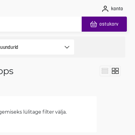
konto
ostukorv
bps
miseks lülitage filter välja.