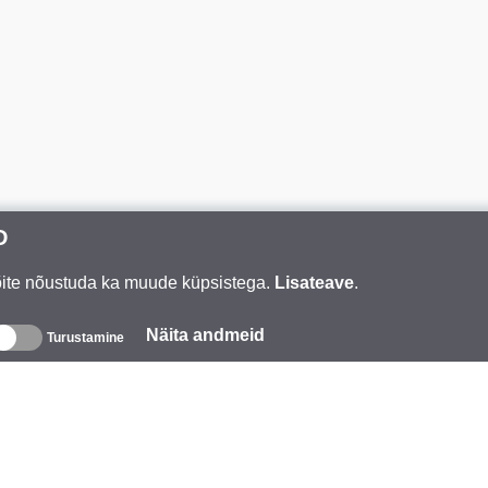
D
Võite nõustuda ka muude küpsistega.
Lisateave
.
Näita andmeid
Turustamine
eave