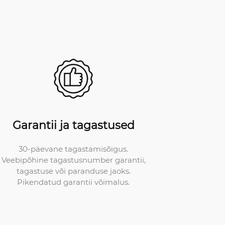
Garantii ja tagastused
30-päevane tagastamisõigus.
Veebipõhine tagastusnumber garantii,
tagastuse või paranduse jaoks.
Pikendatud garantii võimalus.