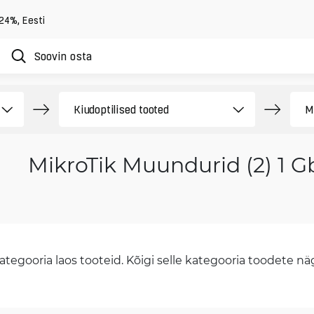
 24%
,
Eesti
MikroTik Muundurid (2) 1 G
tegooria laos tooteid. Kõigi selle kategooria toodete näge