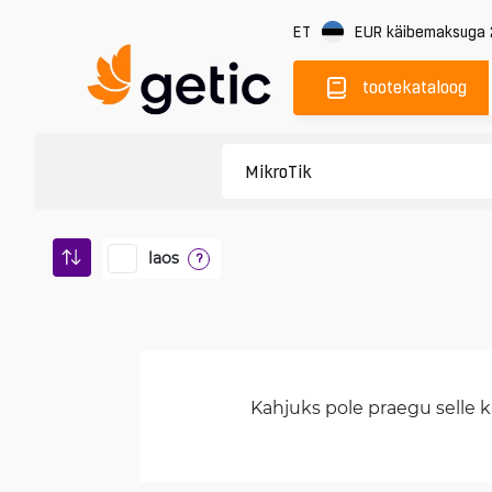
ET
EUR
käibemaksuga
tootekataloog
laos
?
Kahjuks pole praegu selle ka