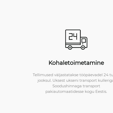
Kohaletoimetamine
Tellimused väljastatakse tööpäevadel 24 t
jooksul. Uksest ukseni transport kullerig
Soodushinnaga transport
pakiautomaatidesse kogu Eestis.