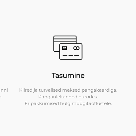
Tasumine
Kiired ja turvalised maksed pangakaardiga.
unni
Pangaülekanded eurodes.
a.
Eripakkumised hulgimüügitaotlustele.