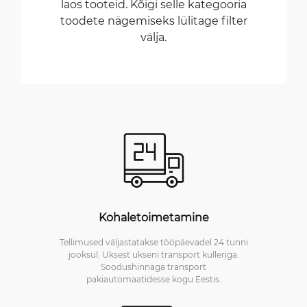
laos tooteid. Kõigi selle kategooria
toodete nägemiseks lülitage filter
välja.
Kohaletoimetamine
Tellimused väljastatakse tööpäevadel 24 tunni
jooksul. Uksest ukseni transport kulleriga.
Soodushinnaga transport
pakiautomaatidesse kogu Eestis.