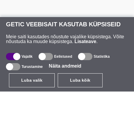
GETIC VEEBISAIT KASUTAB KÜPSISEID
Meie saiti kasutades nõustute vajalike küpsistega. Võite
nõustuda ka muude küpsistega.
Lisateave
.
Vajalik
Eelistused
Statistika
Näita andmeid
Turustamine
Luba valik
Luba kõik
ET
EUR
käibemaksuga 24%
,
Eesti