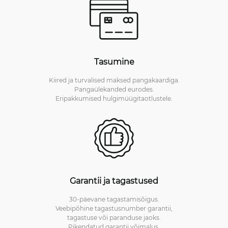
Tasumine
Kiired ja turvalised maksed pangakaardiga.
Pangaülekanded eurodes.
Eripakkumised hulgimüügitaotlustele.
Garantii ja tagastused
30-päevane tagastamisõigus.
Veebipõhine tagastusnumber garantii,
tagastuse või paranduse jaoks.
Pikendatud garantii võimalus.