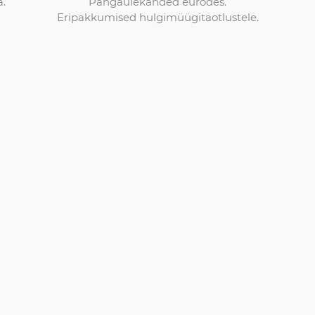
Pangaülekanded eurodes.
a.
Eripakkumised hulgimüügitaotlustele.