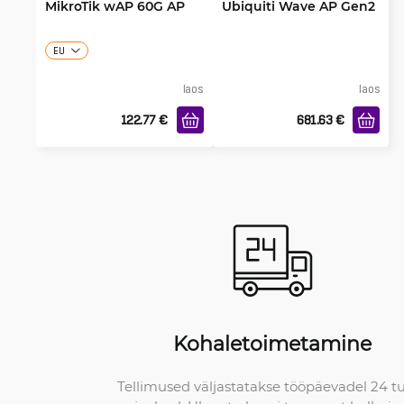
MikroTik wAP 60G AP
Ubiquiti Wave AP Gen2
EU
laos
laos
122.77
€
681.63
€
Kohaletoimetamine
Tellimused väljastatakse tööpäevadel 24 t