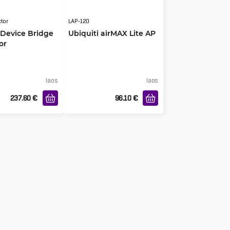
tor
LAP-120
 Device Bridge
Ubiquiti airMAX Lite AP
or
laos
laos
237.60
€
96.10
€