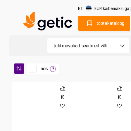
ET
EUR
käibemaksuga
tootekataloog
laos
?