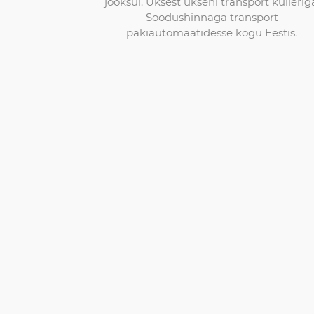
jooksul. Uksest ukseni transport kullerig
Soodushinnaga transport
pakiautomaatidesse kogu Eestis.