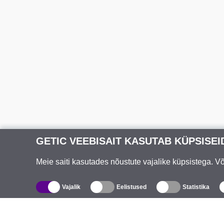
GETIC VEEBISAIT KASUTAB KÜPSISEI
Meie saiti kasutades nõustute vajalike küpsistega. 
Vajalik
Eelistused
Statistika