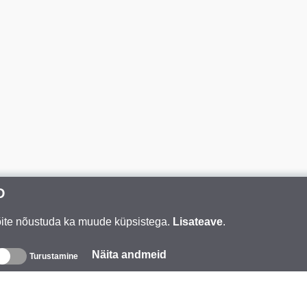
D
Võite nõustuda ka muude küpsistega.
Lisateave
.
Näita andmeid
Turustamine