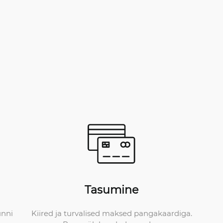
Tasumine
Kiired ja turvalised maksed pangakaardiga.
unni