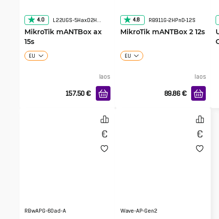
4.0
4.8
L22UGS-5HaxD2HaxD-15S
RB911G-2HPnD-12S
MikroTik mANTBox ax
MikroTik mANTBox 2 12s
15s
EU
EU
laos
laos
157.50
€
89.86
€
RBwAPG-60ad-A
Wave-AP-Gen2