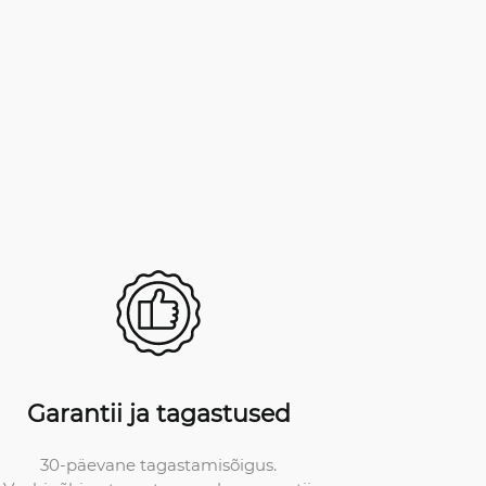
Garantii ja tagastused
30-päevane tagastamisõigus.