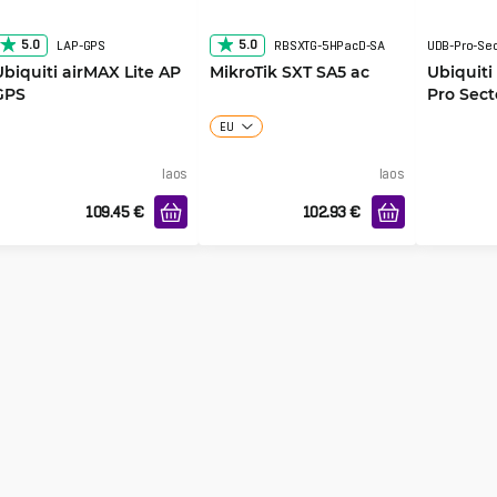
5.0
5.0
LAP-GPS
RBSXTG-5HPacD-SA
UDB-Pro-Sec
Ubiquiti airMAX Lite AP
MikroTik SXT SA5 ac
Ubiquiti
GPS
Pro Sect
EU
laos
laos
109.45
€
102.93
€