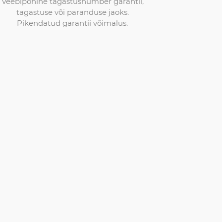
Veebipõhine tagastusnumber garantii,
tagastuse või paranduse jaoks.
Pikendatud garantii võimalus.